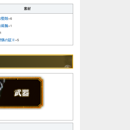
素材
の堅殻
×6
の延髄
×1
1
狩猟の証Ⅱ
×5