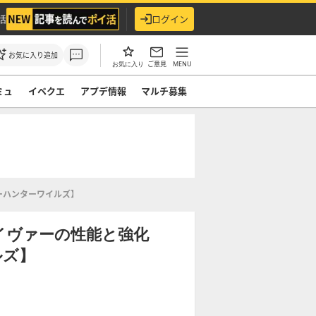
活
ログイン
お気に入り追加
ご意見
MENU
お気に入り
ミュ
イベクエ
アプデ情報
マルチ募集
ーハンターワイルズ】
イヴァーの性能と強化
ルズ】