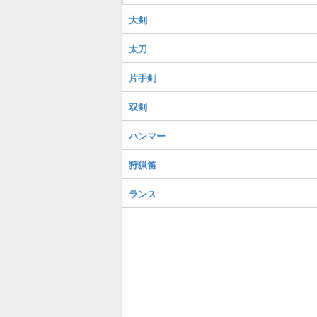
大剣
太刀
片手剣
双剣
ハンマー
狩猟笛
ランス