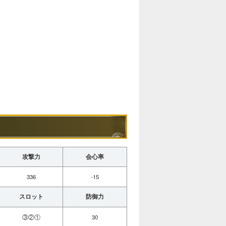
攻撃力
会心率
336
-15
スロット
防御力
③②①
30