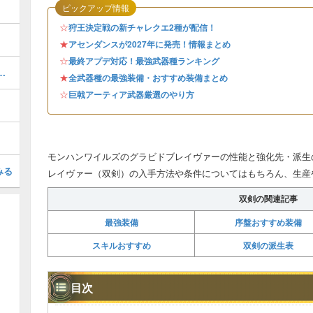
ピックアップ情報
☆
狩王決定戦の新チャレクエ2種が配信！
★
アセンダンスが2027年に発売！情報まとめ
☆
最終アプデ対応！最強武器種ランキング
器厳選のやり方とおすすめスキル
★
全武器種の最強装備・おすすめ装備まとめ
☆
巨戟アーティア武器厳選のやり方
モンハンワイルズのグラビドブレイヴァーの性能と強化先・派生
みる
レイヴァー（双剣）の入手方法や条件についてはもちろん、生産
双剣の関連記事
最強装備
序盤おすすめ装備
スキルおすすめ
双剣の派生表
目次