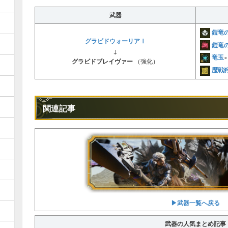
武器
鎧竜
グラビドウォーリアⅠ
鎧竜
↓
竜玉
×
グラビドブレイヴァー
（強化）
歴戦
関連記事
▶︎武器一覧へ戻る
武器の人気まとめ記事