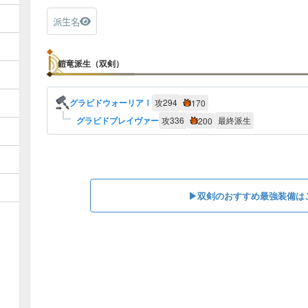
派生名
鎧竜派生（双剣）
グラビドウォーリアⅠ
攻
294
170
グラビドブレイヴァー
攻
336
最終派生
200
▶︎双剣のおすすめ最強装備は