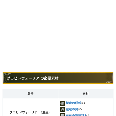
グラビドウォーリアⅠの必要素材
武器
素材
鎧竜の頭殻
×3
鎧竜の翼
×5
グラビドウォーリアⅠ
（生産）
鎧竜の狩猟証S
×2