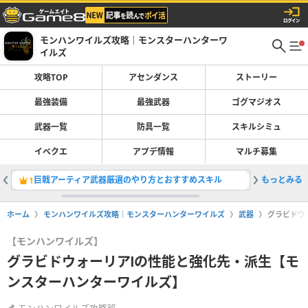
モンハンワイルズ攻略｜モンスターハンターワ
イルズ
攻略TOP
アセンダンス
ストーリー
最強装備
最強武器
ゴグマジオス
武器一覧
防具一覧
スキルシミュ
イベクエ
アプデ情報
マルチ募集
巨戟アーティア武器厳選のやり方とおすすめスキル
もっとみる
最強装備
1
2
ホーム
モンハンワイルズ攻略｜モンスターハンターワイルズ
武器
グラビドウ
【モンハンワイルズ】
グラビドウォーリアⅠの性能と強化先・派生【モ
ンスターハンターワイルズ】