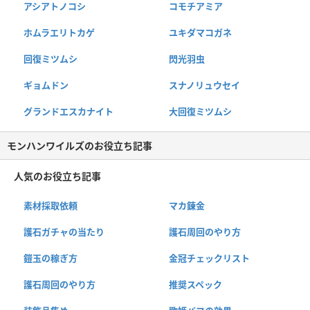
アシアトノコシ
コモチアミア
ホムラエリトカゲ
ユキダマコガネ
回復ミツムシ
閃光羽虫
ギョムドン
スナノリュウセイ
グランドエスカナイト
大回復ミツムシ
モンハンワイルズのお役立ち記事
人気のお役立ち記事
素材採取依頼
マカ錬金
護石ガチャの当たり
護石周回のやり方
鎧玉の稼ぎ方
金冠チェックリスト
護石周回のやり方
推奨スペック