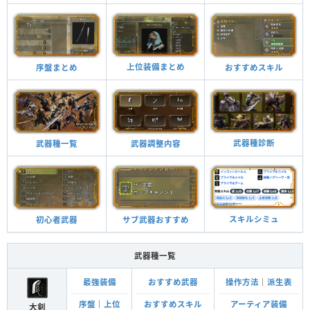
上位装備まとめ
おすすめスキル
序盤まとめ
武器種診断
武器調整内容
武器種一覧
スキルシミュ
サブ武器おすすめ
初心者武器
武器種一覧
最強装備
おすすめ武器
操作方法
｜
派生表
序盤
｜
上位
おすすめスキル
アーティア装備
大剣