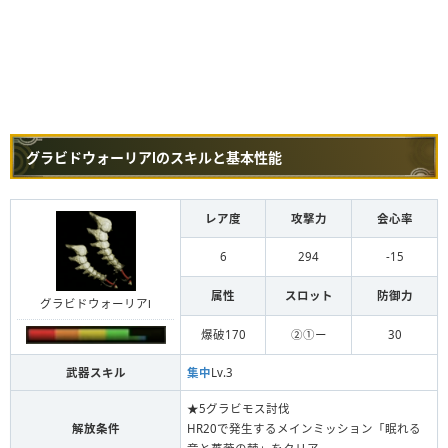
グラビドウォーリアⅠのスキルと基本性能
レア度
攻撃力
会心率
6
294
-15
属性
スロット
防御力
グラビドウォーリアⅠ
爆破170
②①ー
30
武器スキル
集中
Lv.3
★5グラビモス討伐
解放条件
HR20で発生するメインミッション「眠れる