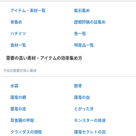
アイテム・素材一覧
鉱石集め
骨集め
歴戦狩猟の証集め
ハチミツ
魚一覧
食材一覧
特産品一覧
需要の高い素材・アイテムの効率集め方
下位の需要が高い素材
水袋
獣骨
護竜の鱗
護竜の血
翼竜の皮
とがった牙
草食種の甲殻
モンスターの体液
クラノダスの頭殻
護竜セクレトの羽