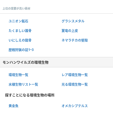
上位の需要が高い素材
ユニオン鉱石
グラシスメタル
たくましい護骨
翼竜の上皮
いにしえの龍骨
ネマラチカの堅殻
歴戦狩猟の証1~3
モンハンワイルズの環境生物
環境生物一覧
レア環境生物一覧
水棲生物リスト一覧
光る環境生物一覧
探すことになる環境生物の場所
黄金魚
オメカシプテルス