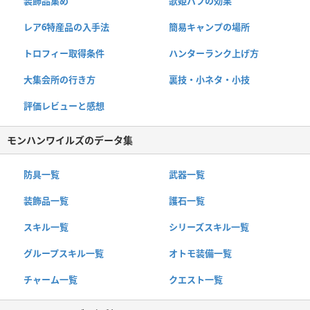
装飾品集め
歌姫バフの効果
レア6特産品の入手法
簡易キャンプの場所
トロフィー取得条件
ハンターランク上げ方
大集会所の行き方
裏技・小ネタ・小技
評価レビューと感想
モンハンワイルズのデータ集
防具一覧
武器一覧
装飾品一覧
護石一覧
スキル一覧
シリーズスキル一覧
グループスキル一覧
オトモ装備一覧
チャーム一覧
クエスト一覧