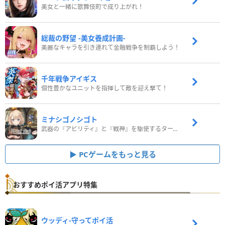
美女と一緒に歌舞伎町で成り上がれ！
総裁の野望 -美女養成計画-
美麗なキャラを引き連れて金融戦争を制覇しよう！
千年戦争アイギス
個性豊かなユニットを指揮して敵を迎え撃て！
ミナシゴノシゴト
武器の『アビリティ』と『戦神』を駆使するターン制コマンドバトルRPG！
PCゲームをもっと見る
おすすめポイ活アプリ特集
ウッディ‐守ってポイ活