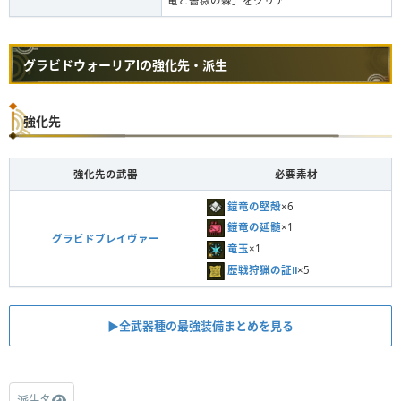
竜と薔薇の棘」をクリア
グラビドウォーリアⅠの強化先・派生
強化先
強化先の武器
必要素材
鎧竜の堅殻
×6
鎧竜の延髄
×1
グラビドブレイヴァー
竜玉
×1
歴戦狩猟の証Ⅱ
×5
▶︎全武器種の最強装備まとめを見る
派生名