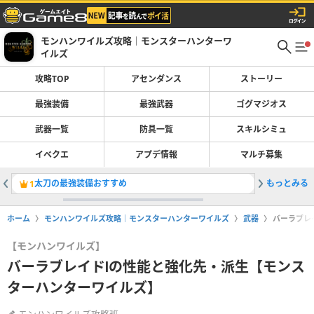
モンハンワイルズ攻略｜モンスターハンターワ
イルズ
攻略TOP
アセンダンス
ストーリー
最強装備
最強武器
ゴグマジオス
武器一覧
防具一覧
スキルシミュ
イベクエ
アプデ情報
マルチ募集
太刀の最強装備おすすめ
もっとみる
巨戟アー
1
2
ホーム
モンハンワイルズ攻略｜モンスターハンターワイルズ
武器
バーラブレ
【モンハンワイルズ】
バーラブレイドⅠの性能と強化先・派生【モンス
ターハンターワイルズ】