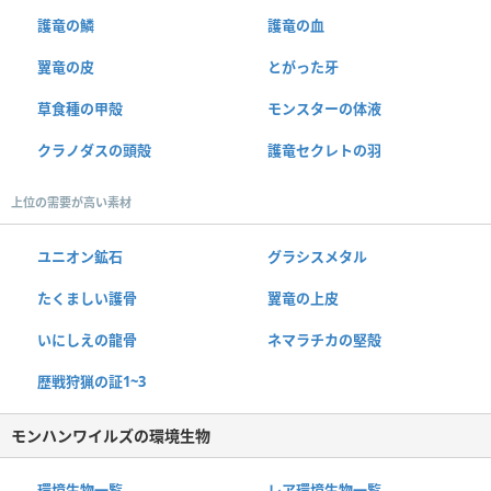
護竜の鱗
護竜の血
翼竜の皮
とがった牙
草食種の甲殻
モンスターの体液
クラノダスの頭殻
護竜セクレトの羽
上位の需要が高い素材
ユニオン鉱石
グラシスメタル
たくましい護骨
翼竜の上皮
いにしえの龍骨
ネマラチカの堅殻
歴戦狩猟の証1~3
モンハンワイルズの環境生物
環境生物一覧
レア環境生物一覧