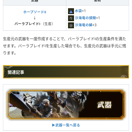
武器
素材
水袋
×1
ホープソードⅡ
沙海竜の頭殻
×1
↓
バーラブレイドⅠ
（生産）
沙海竜の鱗
×3
生産元の武器を一度作成することで、バーラブレイドⅠの生産条件を満た
せます。バーラブレイドⅠを生産した場合でも、生産元の武器は手元に残
ります。
関連記事
▶︎武器一覧へ戻る