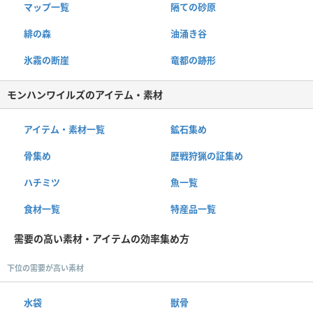
マップ一覧
隔ての砂原
緋の森
油涌き谷
氷霧の断崖
竜都の跡形
モンハンワイルズのアイテム・素材
アイテム・素材一覧
鉱石集め
骨集め
歴戦狩猟の証集め
ハチミツ
魚一覧
食材一覧
特産品一覧
需要の高い素材・アイテムの効率集め方
下位の需要が高い素材
水袋
獣骨