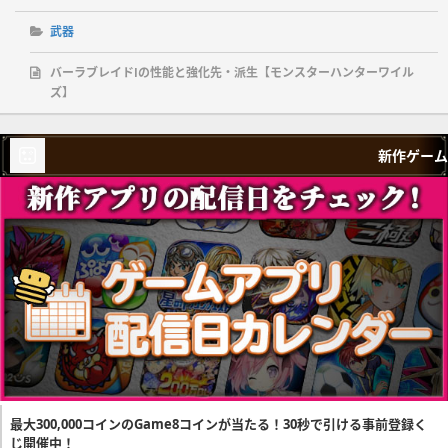
武器
バーラブレイドⅠの性能と強化先・派生【モンスターハンターワイル
ズ】
新作ゲーム
最大300,000コインのGame8コインが当たる！30秒で引ける事前登録く
じ開催中！