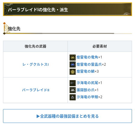
バーラブレイドⅠの強化先・派生
強化先
強化先の武器
必要素材
煌雷竜の電角
×1
煌雷竜の雷晶爪
×2
レ・グクルトスⅠ
煌雷竜の鱗
×3
沙海竜の尻尾
×1
護闢獣の爪
×1
バーラブレイドⅡ
沙海竜の甲殻
×2
▶︎全武器種の最強装備まとめを見る