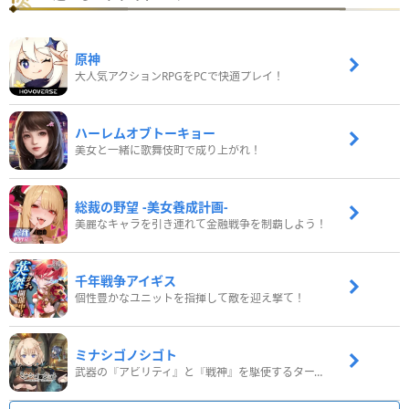
原神
大人気アクションRPGをPCで快適プレイ！
ハーレムオブトーキョー
美女と一緒に歌舞伎町で成り上がれ！
総裁の野望 -美女養成計画-
美麗なキャラを引き連れて金融戦争を制覇しよう！
千年戦争アイギス
個性豊かなユニットを指揮して敵を迎え撃て！
ミナシゴノシゴト
武器の『アビリティ』と『戦神』を駆使するターン制コマンドバトルRPG！