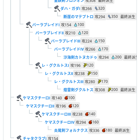
重鉄剣フロシオン
攻
308
最終派生
320
ダハ・ガダⅠ
攻
266
350
断崖のマテプトロ
攻
294
最終派生
100
バーラブレイドⅠ
攻
154
120
バーラブレイドⅡ
攻
210
150
バーラブレイドⅢ
攻
224
170
バーラブレイドⅣ
攻
266
200
沙海剣カトヌカドゥ
攻
294
最終派生
120
レ・グクルトスⅠ
攻
196
150
レ・グクルトスⅡ
攻
238
170
レ・グクルトスⅢ
攻
280
200
煌雷剣グクルトス
攻
308
最終派生
100
ケマスクチーロⅠ
攻
140
120
ケマスクチーロⅡ
攻
196
140
ケマスクチーロⅢ
攻
238
160
ケマスクチーロⅣ
攻
294
180
炎尾剣フォルナクス
攻
336
最終派生
チャタクラブⅠ
攻
154