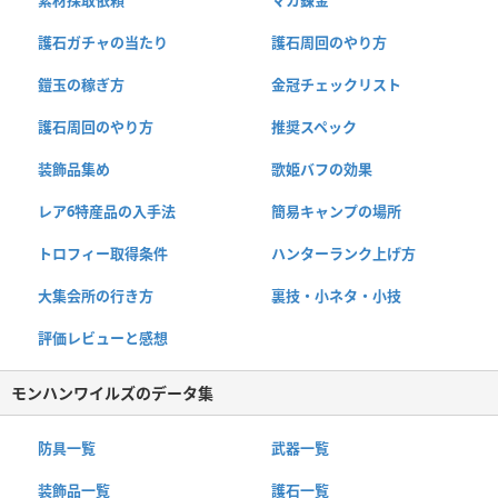
素材採取依頼
マカ錬金
護石ガチャの当たり
護石周回のやり方
鎧玉の稼ぎ方
金冠チェックリスト
護石周回のやり方
推奨スペック
装飾品集め
歌姫バフの効果
レア6特産品の入手法
簡易キャンプの場所
トロフィー取得条件
ハンターランク上げ方
大集会所の行き方
裏技・小ネタ・小技
評価レビューと感想
モンハンワイルズのデータ集
防具一覧
武器一覧
装飾品一覧
護石一覧