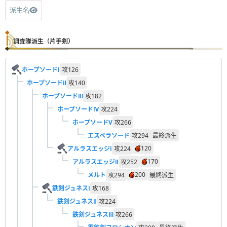
派生名
調査隊派生（片手剣）
ホープソードⅠ
攻
126
ホープソードⅡ
攻
140
ホープソードⅢ
攻
182
ホープソードⅣ
攻
224
ホープソードV
攻
266
エスペラソード
攻
294
最終派生
120
アルラスエッジⅠ
攻
224
170
アルラスエッジⅡ
攻
252
200
メルト
攻
294
最終派生
鉄剣ジュネスⅠ
攻
168
鉄剣ジュネスⅡ
攻
224
鉄剣ジュネスⅢ
攻
266