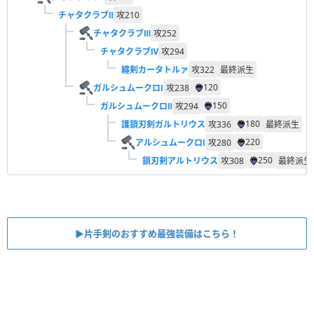
チャタクラブⅡ
攻
210
チャタクラブⅢ
攻
252
チャタクラブⅣ
攻
294
纏剣カータトルァ
攻
322
最終派生
120
ガルシュムークロⅠ
攻
238
150
ガルシュムークロⅡ
攻
294
180
護鎖刃剣ガルトリウス
攻
336
最終派生
220
アルシュムークロⅠ
攻
280
250
鎖刃剣アルトリウス
攻
308
最終派生
▶︎片手剣のおすすめ最強装備はこちら！