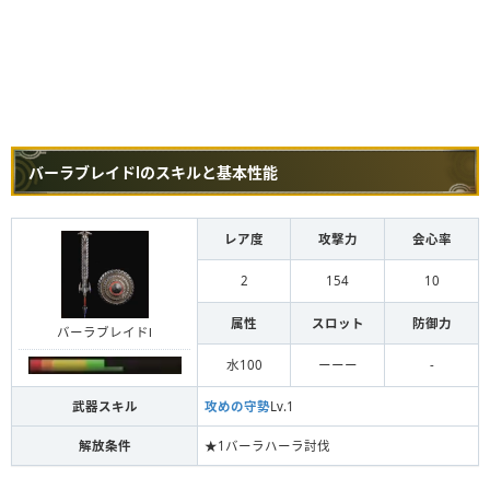
バーラブレイドⅠのスキルと基本性能
レア度
攻撃力
会心率
2
154
10
属性
スロット
防御力
バーラブレイドⅠ
水100
ーーー
-
武器スキル
攻めの守勢
Lv.1
解放条件
★1バーラハーラ討伐