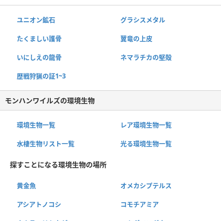
ユニオン鉱石
グラシスメタル
たくましい護骨
翼竜の上皮
いにしえの龍骨
ネマラチカの堅殻
歴戦狩猟の証1~3
モンハンワイルズの環境生物
環境生物一覧
レア環境生物一覧
水棲生物リスト一覧
光る環境生物一覧
探すことになる環境生物の場所
黄金魚
オメカシプテルス
アシアトノコシ
コモチアミア