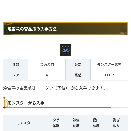
煌雷竜の雷晶爪の入手方法
種類
装備素材
分類
モンスター素材
レア
4
売値
1116z
煌雷竜の雷晶爪は 、レダウ（下位） から入手できます。
モンスターから入手
タゲ
部位
傷口
剥ぎ
モンスター
報酬
破壊
破壊
取り