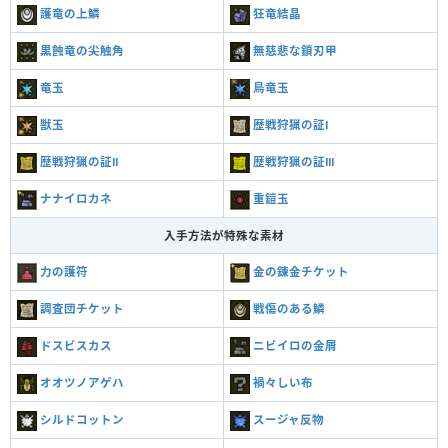
護竜の上鱗
狂竜結晶
黒蝕竜の尖触角
無慈悲な鎖刃甲
竜玉
鳥竜玉
獣玉
歴戦狩猟の証Ⅰ
歴戦狩猟の証Ⅱ
歴戦狩猟の証Ⅲ
ナナイロカネ
重鎧玉
入手方法が特殊な素材
力の護符
金の錬金チケット
調査団チケット
戦傷のある鱗
ドスビスカス
ニビイロの金屑
オオツノアゲハ
禍々しい布
シルドコットン
スージャ反物