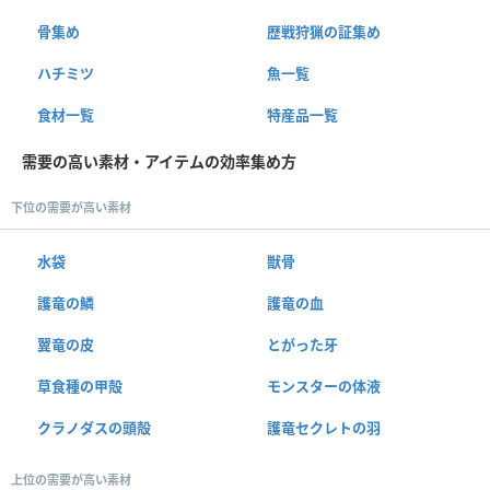
骨集め
歴戦狩猟の証集め
ハチミツ
魚一覧
食材一覧
特産品一覧
需要の高い素材・アイテムの効率集め方
下位の需要が高い素材
水袋
獣骨
護竜の鱗
護竜の血
翼竜の皮
とがった牙
草食種の甲殻
モンスターの体液
クラノダスの頭殻
護竜セクレトの羽
上位の需要が高い素材