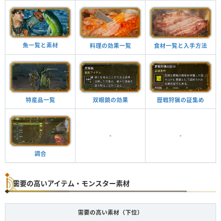
魚一覧と素材
料理の効果一覧
食材一覧と入手方法
特産品一覧
双眼鏡の効果
歴戦狩猟の証集め
-
-
調合
需要の高いアイテム・モンスター素材
需要の高い素材（下位）