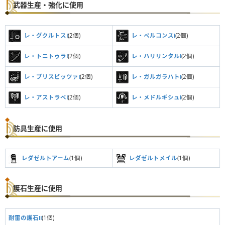
武器生産・強化に使用
レ・グクルトスⅠ
(2個)
レ・ペルコンスⅠ
(2個)
レ・トニトゥラⅠ
(2個)
レ・ハリリンタルⅠ
(2個)
レ・ブリスビッツァⅠ
(2個)
レ・ガルガラハトⅠ
(2個)
レ・アストラペⅠ
(2個)
レ・メドルギシュⅠ
(2個)
防具生産に使用
レダゼルトアーム
(1個)
レダゼルトメイル
(1個)
護石生産に使用
耐雷の護石Ⅱ
(1個)