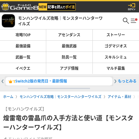
モンハンワイルズ攻略｜モンスターハンターワ
イルズ
攻略TOP
アセンダンス
ストーリー
最強装備
最強武器
ゴグマジオス
武器一覧
防具一覧
スキルシミュ
イベクエ
アプデ情報
マルチ募集
Switch2版の発売日・最新情報
もっとみる
最強武器
1
2
ホーム
モンハンワイルズ攻略｜モンスターハンターワイルズ
アイテム・素材
【モンハンワイルズ】
煌雷竜の雷晶爪の入手方法と使い道【モンスタ
ーハンターワイルズ】