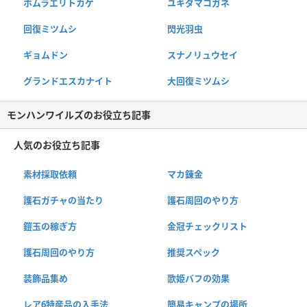
ホムラエリトカゲ
ユキダマコガネ
回復ミツムシ
閃光羽虫
ギョムドン
スナノリュウセイ
グランドエスカナイト
大回復ミツムシ
モンハンワイルズのお役立ち記事
人気のお役立ち記事
素材採取依頼
マカ錬金
護石ガチャの当たり
護石周回のやり方
鎧玉の稼ぎ方
金冠チェックリスト
護石周回のやり方
推奨スペック
装飾品集め
歌姫バフの効果
レア6特産品の入手法
簡易キャンプの場所