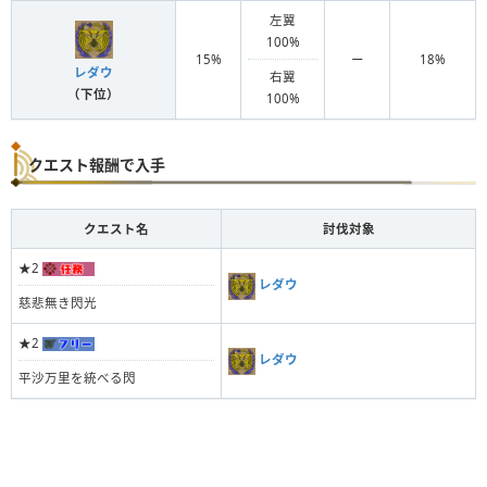
左翼
100%
15%
ー
18%
レダウ
右翼
（下位）
100%
クエスト報酬で入手
クエスト名
討伐対象
★2
レダウ
慈悲無き閃光
★2
レダウ
平沙万里を統べる閃