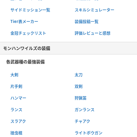
サイドミッション一覧
スキルシミュレーター
Tier表メーカー
装備投稿一覧
金冠チェックリスト
評価レビューと感想
モンハンワイルズの装備
各武器種の最強装備
大剣
太刀
片手剣
双剣
ハンマー
狩猟笛
ランス
ガンランス
スラアク
チャアク
操虫棍
ライトボウガン