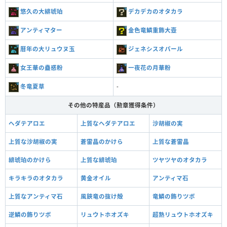
悠久の大緋琥珀
デカデカのオタカラ
アンティマター
金色竜鱗重飾大壺
暦年の大リュウヌ玉
ジェネシスオパール
女王華の蠱惑粉
一夜花の月華粉
冬竜夏草
-
その他の特産品（勲章獲得条件）
ヘダテアロエ
上質なヘダテアロエ
沙胡椒の実
上質な沙胡椒の実
蒼雷晶のかけら
上質な蒼雷晶
緋琥珀のかけら
上質な緋琥珀
ツヤツヤのオタカラ
キラキラのオタカラ
黄金オイル
アンティマ石
上質なアンティマ石
風鋏竜の抜け殻
竜鱗の飾りツボ
逆鱗の飾りツボ
リュウトホオズキ
超熟リュウトホオズキ