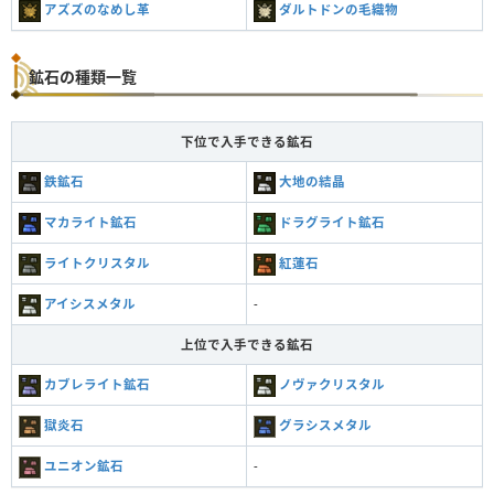
アズズのなめし革
ダルトドンの毛織物
鉱石の種類一覧
下位で入手できる鉱石
鉄鉱石
大地の結晶
マカライト鉱石
ドラグライト鉱石
ライトクリスタル
紅蓮石
アイシスメタル
-
上位で入手できる鉱石
カブレライト鉱石
ノヴァクリスタル
獄炎石
グラシスメタル
ユニオン鉱石
-