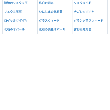
源流のリュウヌ玉
乳白の繭糸
リュウヌ小石
リュウヌ玉石
いにしえの化石骨
ナガレツボボヤ
ロイヤルツボボヤ
グラスウィード
グラングラスウィード
化石のオパール
化石の美色オパール
古びた竜彫貨