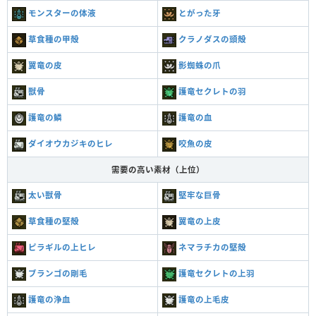
モンスターの体液
とがった牙
草食種の甲殻
クラノダスの頭殻
翼竜の皮
影蜘蛛の爪
獣骨
護竜セクレトの羽
護竜の鱗
護竜の血
ダイオウカジキのヒレ
咬魚の皮
需要の高い素材（上位）
太い獣骨
堅牢な巨骨
草食種の堅殻
翼竜の上皮
ピラギルの上ヒレ
ネマラチカの堅殻
ブランゴの剛毛
護竜セクレトの上羽
護竜の浄血
護竜の上毛皮