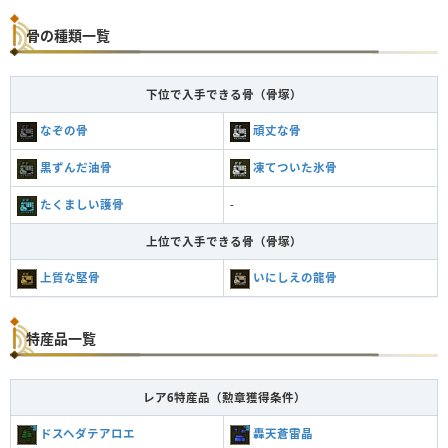
骨の種類一覧
下位で入手できる骨（骨塚）
なぞの骨
頑丈な骨
黒ずんだ油骨
凍てついた氷骨
たくましい護骨
-
上位で入手できる骨（骨塚）
上質な堅骨
いにしえの龍骨
特産品一覧
レア6特産品（勲章獲得条件）
ドスヘダテアロエ
轟天蒼雷晶