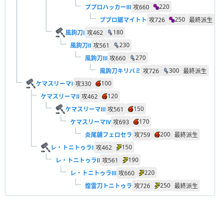
220
ププロハッカーⅢ
攻
660
250
ププロ鋸マイトト
攻
726
最終派生
180
風鉤刀Ⅰ
攻
462
230
風鉤刀Ⅱ
攻
561
270
風鉤刀Ⅲ
攻
660
300
風鉤刀キリバミ
攻
726
最終派生
100
ケマスリーマⅠ
攻
330
120
ケマスリーマⅡ
攻
462
150
ケマスリーマⅢ
攻
561
170
ケマスリーマⅣ
攻
693
200
炎尾鑢フェロセラ
攻
759
最終派生
150
レ・トニトゥラⅠ
攻
462
190
レ・トニトゥラⅡ
攻
561
220
レ・トニトゥラⅢ
攻
660
250
煌雷刀トニトゥラ
攻
726
最終派生