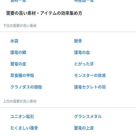
食材一覧
特産品一覧
需要の高い素材・アイテムの効率集め方
下位の需要が高い素材
水袋
獣骨
護竜の鱗
護竜の血
翼竜の皮
とがった牙
草食種の甲殻
モンスターの体液
クラノダスの頭殻
護竜セクレトの羽
上位の需要が高い素材
ユニオン鉱石
グラシスメタル
たくましい護骨
翼竜の上皮