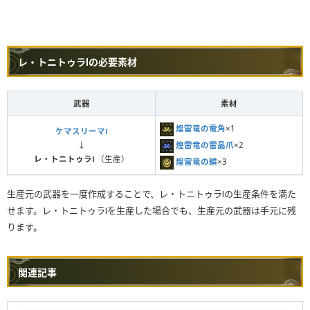
レ・トニトゥラⅠの必要素材
武器
素材
煌雷竜の電角
×1
ケマスリーマⅠ
煌雷竜の雷晶爪
×2
↓
レ・トニトゥラⅠ
（生産）
煌雷竜の鱗
×3
生産元の武器を一度作成することで、レ・トニトゥラⅠの生産条件を満た
せます。レ・トニトゥラⅠを生産した場合でも、生産元の武器は手元に残
ります。
関連記事