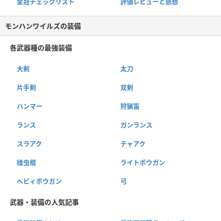
金冠チェックリスト
評価レビューと感想
モンハンワイルズの装備
各武器種の最強装備
大剣
太刀
片手剣
双剣
ハンマー
狩猟笛
ランス
ガンランス
スラアク
チャアク
操虫棍
ライトボウガン
ヘビィボウガン
弓
武器・装備の人気記事