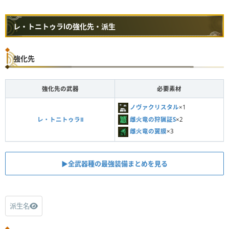
レ・トニトゥラⅠの強化先・派生
強化先
強化先の武器
必要素材
ノヴァクリスタル
×1
雌火竜の狩猟証S
×2
レ・トニトゥラⅡ
雌火竜の翼膜
×3
▶︎全武器種の最強装備まとめを見る
派生名