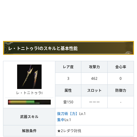
レ・トニトゥラⅠのスキルと基本性能
レア度
攻撃力
会心率
3
462
0
属性
スロット
防御力
レ・トニトゥラⅠ
雷150
ーーー
-
抜刀術【力】
Lv.1
武器スキル
集中
Lv.1
解放条件
★2レダウ討伐