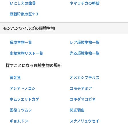
いにしえの龍骨
ネマラチカの堅殻
歴戦狩猟の証1~3
モンハンワイルズの環境生物
環境生物一覧
レア環境生物一覧
水棲生物リスト一覧
光る環境生物一覧
探すことになる環境生物の場所
黄金魚
オメカシプテルス
アシアトノコシ
コモチアミア
ホムラエリトカゲ
ユキダマコガネ
回復ミツムシ
閃光羽虫
ギョムドン
スナノリュウセイ