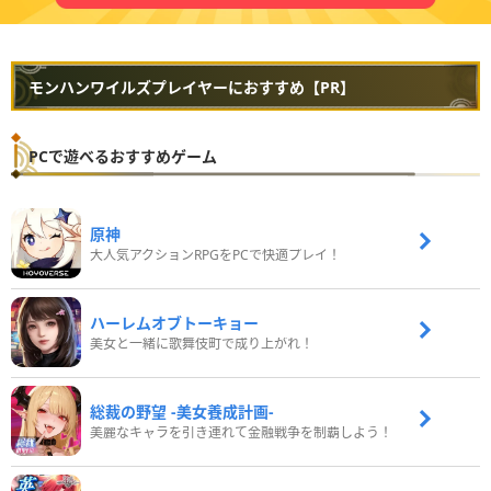
モンハンワイルズプレイヤーにおすすめ【PR】
PCで遊べるおすすめゲーム
原神
大人気アクションRPGをPCで快適プレイ！
ハーレムオブトーキョー
美女と一緒に歌舞伎町で成り上がれ！
総裁の野望 -美女養成計画-
美麗なキャラを引き連れて金融戦争を制覇しよう！