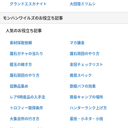
グランドエスカナイト
大回復ミツムシ
モンハンワイルズのお役立ち記事
人気のお役立ち記事
素材採取依頼
マカ錬金
護石ガチャの当たり
護石周回のやり方
鎧玉の稼ぎ方
金冠チェックリスト
護石周回のやり方
推奨スペック
装飾品集め
歌姫バフの効果
レア6特産品の入手法
簡易キャンプの場所
トロフィー取得条件
ハンターランク上げ方
大集会所の行き方
裏技・小ネタ・小技