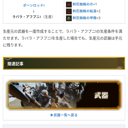
刺花蜘蛛の爪
×1
ボーンロッドⅠ
刺花蜘蛛の粘液
×2
↓
ラバラ・アフプニⅠ
（生産）
刺花蜘蛛の甲殻
×3
生産元の武器を一度作成することで、ラバラ・アフプニⅠの生産条件を満
たせます。ラバラ・アフプニⅠを生産した場合でも、生産元の武器は手元
に残ります。
関連記事
▶︎武器一覧へ戻る