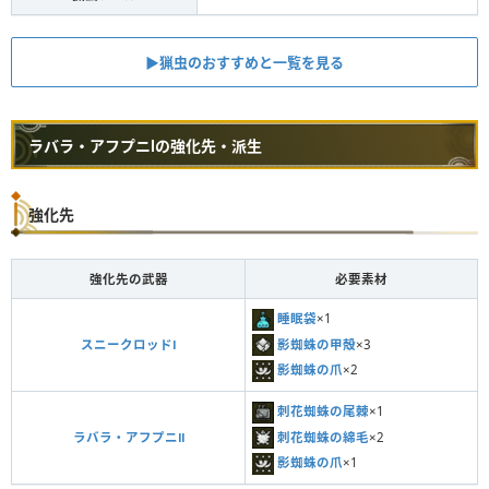
▶︎猟虫のおすすめと一覧を見る
ラバラ・アフプニⅠの強化先・派生
強化先
強化先の武器
必要素材
睡眠袋
×1
影蜘蛛の甲殻
×3
スニークロッドⅠ
影蜘蛛の爪
×2
刺花蜘蛛の尾棘
×1
刺花蜘蛛の綿毛
×2
ラバラ・アフプニⅡ
影蜘蛛の爪
×1