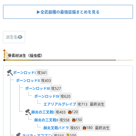
▶︎全武器種の最強装備まとめを見る
派生名
骨素材派生（操虫棍）
ボーンロッドⅠ
攻
341
ボーンロッドⅡ
攻
403
ボーンロッドⅢ
攻
527
ボーンロッドⅣ
攻
620
エアリアルグレイブ
攻
713
最終派生
120
赫炎の三叉戟Ⅰ
攻
403
150
赫炎の三叉戟Ⅱ
攻
558
180
赫炎叉戟バドラ
攻
651
最終派生
100
ラバラ・アフプニⅠ
攻
310