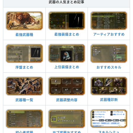
武器の人気まとめ記事
最強装備まとめ
アーティアおすすめ
最強武器種
上位装備まとめ
おすすめスキル
序盤まとめ
武器種診断
武器調整内容
武器種一覧
スキルシミュ
サブ武器おすすめ
初心者武器