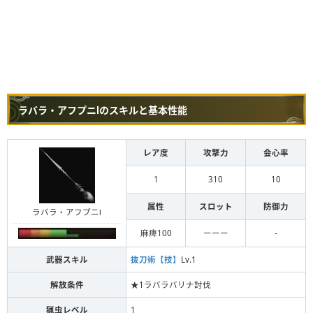
ラバラ・アフプニⅠのスキルと基本性能
レア度
攻撃力
会心率
1
310
10
属性
スロット
防御力
ラバラ・アフプニⅠ
麻痺100
ーーー
-
武器スキル
抜刀術【技】
Lv.1
解放条件
★1ラバラバリナ討伐
猟虫レベル
1