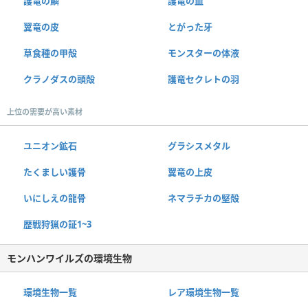
護竜の鱗
護竜の血
翼竜の皮
とがった牙
草食種の甲殻
モンスターの体液
クラノダスの頭殻
護竜セクレトの羽
上位の需要が高い素材
ユニオン鉱石
グラシスメタル
たくましい護骨
翼竜の上皮
いにしえの龍骨
ネマラチカの堅殻
歴戦狩猟の証1~3
モンハンワイルズの環境生物
環境生物一覧
レア環境生物一覧