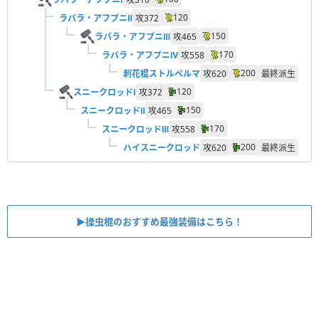
120
ラバラ・アフプニⅡ
攻
372
150
ラバラ・アフプニⅢ
攻
465
170
ラバラ・アフプニⅣ
攻
558
200
刺花棍ストルペルマ
攻
620
最終派生
120
スニークロッドⅠ
攻
372
150
スニークロッドⅡ
攻
465
170
スニークロッドⅢ
攻
558
200
ハイスニークロッド
攻
620
最終派生
▶︎操虫棍のおすすめ最強装備はこちら！