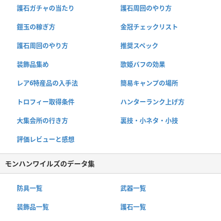
護石ガチャの当たり
護石周回のやり方
鎧玉の稼ぎ方
金冠チェックリスト
護石周回のやり方
推奨スペック
装飾品集め
歌姫バフの効果
レア6特産品の入手法
簡易キャンプの場所
トロフィー取得条件
ハンターランク上げ方
大集会所の行き方
裏技・小ネタ・小技
評価レビューと感想
モンハンワイルズのデータ集
防具一覧
武器一覧
装飾品一覧
護石一覧