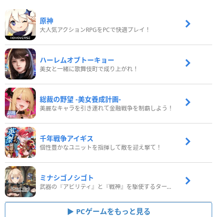
原神
大人気アクションRPGをPCで快適プレイ！
ハーレムオブトーキョー
美女と一緒に歌舞伎町で成り上がれ！
総裁の野望 -美女養成計画-
美麗なキャラを引き連れて金融戦争を制覇しよう！
千年戦争アイギス
個性豊かなユニットを指揮して敵を迎え撃て！
ミナシゴノシゴト
武器の『アビリティ』と『戦神』を駆使するターン制コマンドバトルRPG！
PCゲームをもっと見る