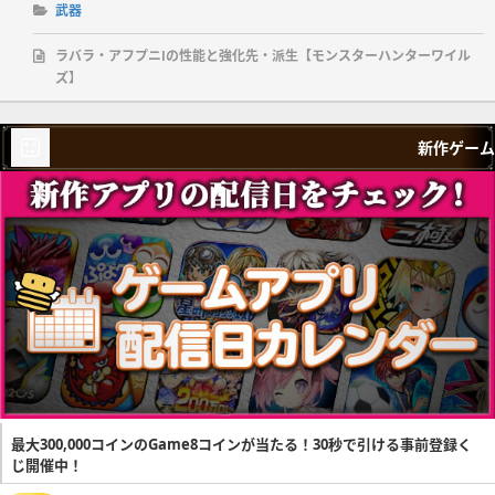
武器
ラバラ・アフプニⅠの性能と強化先・派生【モンスターハンターワイル
ズ】
新作ゲーム
最大300,000コインのGame8コインが当たる！30秒で引ける事前登録く
じ開催中！