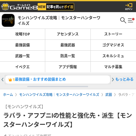
モンハンワイルズ攻略｜モンスターハンターワ
イルズ
攻略TOP
アセンダンス
ストーリー
最強装備
最強武器
ゴグマジオス
武器一覧
防具一覧
スキルシミュ
イベクエ
アプデ情報
マルチ募集
最強装備・おすすめ装備まとめ
もっとみる
ライトボ
1
2
ホーム
モンハンワイルズ攻略｜モンスターハンターワイルズ
武器
ラバラ・ア
【モンハンワイルズ】
ラバラ・アフプニⅠの性能と強化先・派生【モン
スターハンターワイルズ】