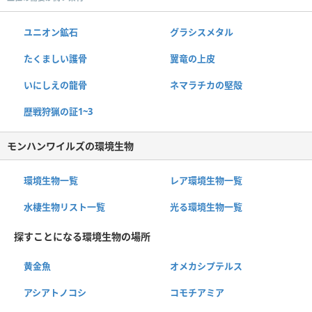
ユニオン鉱石
グラシスメタル
たくましい護骨
翼竜の上皮
いにしえの龍骨
ネマラチカの堅殻
歴戦狩猟の証1~3
モンハンワイルズの環境生物
環境生物一覧
レア環境生物一覧
水棲生物リスト一覧
光る環境生物一覧
探すことになる環境生物の場所
黄金魚
オメカシプテルス
アシアトノコシ
コモチアミア