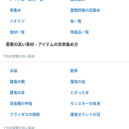
骨集め
歴戦狩猟の証集め
ハチミツ
魚一覧
食材一覧
特産品一覧
需要の高い素材・アイテムの効率集め方
下位の需要が高い素材
水袋
獣骨
護竜の鱗
護竜の血
翼竜の皮
とがった牙
草食種の甲殻
モンスターの体液
クラノダスの頭殻
護竜セクレトの羽
上位の需要が高い素材