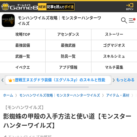
モンハンワイルズ攻略｜モンスターハンターワ
イルズ
攻略TOP
アセンダンス
ストーリー
最強装備
最強武器
ゴグマジオス
武器一覧
防具一覧
スキルシミュ
イベクエ
アプデ情報
マルチ募集
歴戦王ヌエグドラ装備（エグゾルスγ）のスキルと性能
もっとみる
双剣の最
1
2
ホーム
モンハンワイルズ攻略｜モンスターハンターワイルズ
アイテム・素材
【モンハンワイルズ】
影蜘蛛の甲殻の入手方法と使い道【モンスター
ハンターワイルズ】