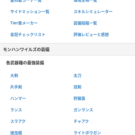
サイドミッション一覧
スキルシミュレーター
Tier表メーカー
装備投稿一覧
金冠チェックリスト
評価レビューと感想
モンハンワイルズの装備
各武器種の最強装備
大剣
太刀
片手剣
双剣
ハンマー
狩猟笛
ランス
ガンランス
スラアク
チャアク
操虫棍
ライトボウガン