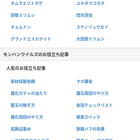
ホムラエリトカゲ
ユキダマコガネ
回復ミツムシ
閃光羽虫
ギョムドン
スナノリュウセイ
グランドエスカナイト
大回復ミツムシ
モンハンワイルズのお役立ち記事
人気のお役立ち記事
素材採取依頼
マカ錬金
護石ガチャの当たり
護石周回のやり方
鎧玉の稼ぎ方
金冠チェックリスト
護石周回のやり方
推奨スペック
装飾品集め
歌姫バフの効果