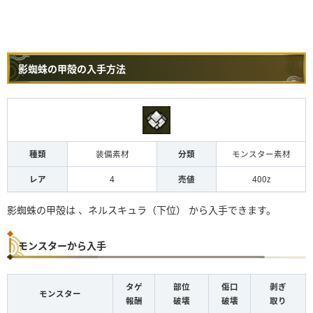
影蜘蛛の甲殻の入手方法
種類
装備素材
分類
モンスター素材
レア
4
売値
400z
影蜘蛛の甲殻は 、ネルスキュラ（下位） から入手できます。
モンスターから入手
タゲ
部位
傷口
剥ぎ
モンスター
報酬
破壊
破壊
取り