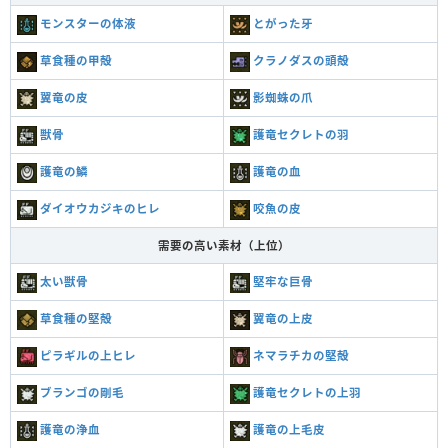
モンスターの体液
とがった牙
草食種の甲殻
クラノダスの頭殻
翼竜の皮
影蜘蛛の爪
獣骨
護竜セクレトの羽
護竜の鱗
護竜の血
ダイオウカジキのヒレ
咬魚の皮
需要の高い素材（上位）
太い獣骨
堅牢な巨骨
草食種の堅殻
翼竜の上皮
ピラギルの上ヒレ
ネマラチカの堅殻
ブランゴの剛毛
護竜セクレトの上羽
護竜の浄血
護竜の上毛皮