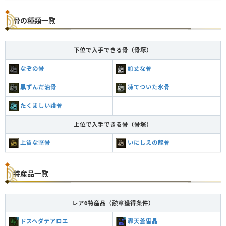
骨の種類一覧
下位で入手できる骨（骨塚）
なぞの骨
頑丈な骨
黒ずんだ油骨
凍てついた氷骨
たくましい護骨
-
上位で入手できる骨（骨塚）
上質な堅骨
いにしえの龍骨
特産品一覧
レア6特産品（勲章獲得条件）
ドスヘダテアロエ
轟天蒼雷晶