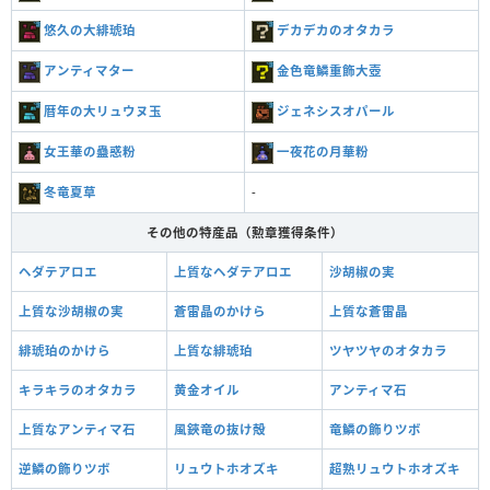
悠久の大緋琥珀
デカデカのオタカラ
アンティマター
金色竜鱗重飾大壺
暦年の大リュウヌ玉
ジェネシスオパール
女王華の蠱惑粉
一夜花の月華粉
冬竜夏草
-
その他の特産品（勲章獲得条件）
ヘダテアロエ
上質なヘダテアロエ
沙胡椒の実
上質な沙胡椒の実
蒼雷晶のかけら
上質な蒼雷晶
緋琥珀のかけら
上質な緋琥珀
ツヤツヤのオタカラ
キラキラのオタカラ
黄金オイル
アンティマ石
上質なアンティマ石
風鋏竜の抜け殻
竜鱗の飾りツボ
逆鱗の飾りツボ
リュウトホオズキ
超熟リュウトホオズキ