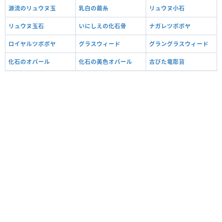
源流のリュウヌ玉
乳白の繭糸
リュウヌ小石
リュウヌ玉石
いにしえの化石骨
ナガレツボボヤ
ロイヤルツボボヤ
グラスウィード
グラングラスウィード
化石のオパール
化石の美色オパール
古びた竜彫貨