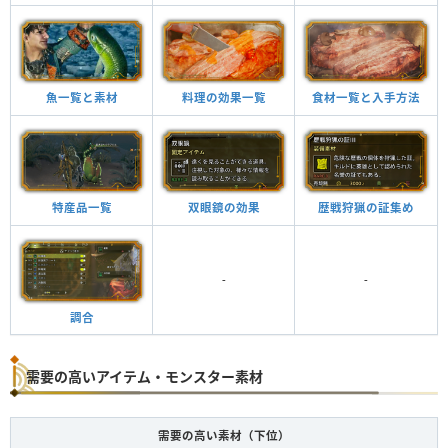
魚一覧と素材
料理の効果一覧
食材一覧と入手方法
特産品一覧
双眼鏡の効果
歴戦狩猟の証集め
-
-
調合
需要の高いアイテム・モンスター素材
需要の高い素材（下位）