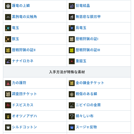
護竜の上鱗
狂竜結晶
黒蝕竜の尖触角
無慈悲な鎖刃甲
竜玉
鳥竜玉
獣玉
歴戦狩猟の証Ⅰ
歴戦狩猟の証Ⅱ
歴戦狩猟の証Ⅲ
ナナイロカネ
重鎧玉
入手方法が特殊な素材
力の護符
金の錬金チケット
調査団チケット
戦傷のある鱗
ドスビスカス
ニビイロの金屑
オオツノアゲハ
禍々しい布
シルドコットン
スージャ反物