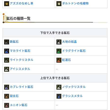
アズズのなめし革
ダルトドンの毛織物
鉱石の種類一覧
下位で入手できる鉱石
鉄鉱石
大地の結晶
マカライト鉱石
ドラグライト鉱石
ライトクリスタル
紅蓮石
アイシスメタル
-
上位で入手できる鉱石
カブレライト鉱石
ノヴァクリスタル
獄炎石
グラシスメタル
ユニオン鉱石
-