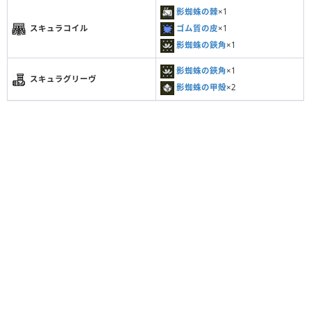
影蜘蛛の棘
×1
ゴム質の皮
×1
スキュラコイル
影蜘蛛の鋏角
×1
影蜘蛛の鋏角
×1
スキュラグリーヴ
影蜘蛛の甲殻
×2