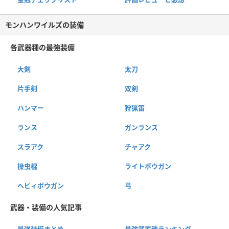
モンハンワイルズの装備
各武器種の最強装備
大剣
太刀
片手剣
双剣
ハンマー
狩猟笛
ランス
ガンランス
スラアク
チャアク
操虫棍
ライトボウガン
ヘビィボウガン
弓
武器・装備の人気記事
最強装備まとめ
最強武器種ランキング