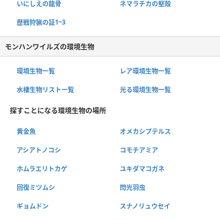
いにしえの龍骨
ネマラチカの堅殻
歴戦狩猟の証1~3
モンハンワイルズの環境生物
環境生物一覧
レア環境生物一覧
水棲生物リスト一覧
光る環境生物一覧
探すことになる環境生物の場所
黄金魚
オメカシプテルス
アシアトノコシ
コモチアミア
ホムラエリトカゲ
ユキダマコガネ
回復ミツムシ
閃光羽虫
ギョムドン
スナノリュウセイ