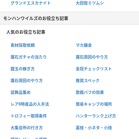
グランドエスカナイト
大回復ミツムシ
モンハンワイルズのお役立ち記事
人気のお役立ち記事
素材採取依頼
マカ錬金
護石ガチャの当たり
護石周回のやり方
鎧玉の稼ぎ方
金冠チェックリスト
護石周回のやり方
推奨スペック
装飾品集め
歌姫バフの効果
レア6特産品の入手法
簡易キャンプの場所
トロフィー取得条件
ハンターランク上げ方
大集会所の行き方
裏技・小ネタ・小技