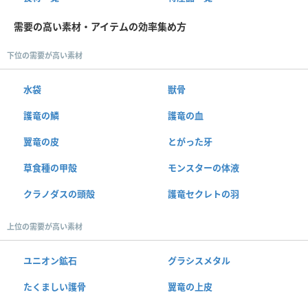
需要の高い素材・アイテムの効率集め方
下位の需要が高い素材
水袋
獣骨
護竜の鱗
護竜の血
翼竜の皮
とがった牙
草食種の甲殻
モンスターの体液
クラノダスの頭殻
護竜セクレトの羽
上位の需要が高い素材
ユニオン鉱石
グラシスメタル
たくましい護骨
翼竜の上皮