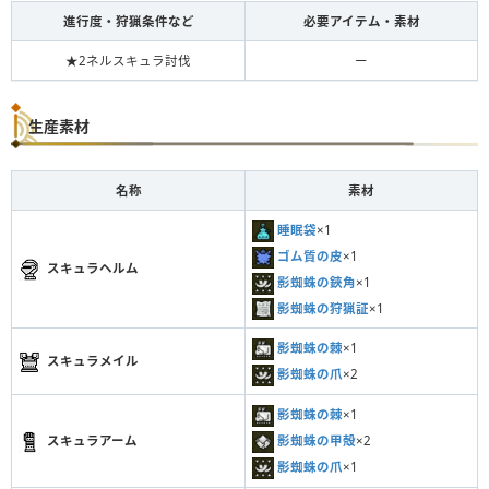
進行度・狩猟条件など
必要アイテム・素材
★2ネルスキュラ討伐
ー
生産素材
名称
素材
睡眠袋
×1
ゴム質の皮
×1
スキュラヘルム
影蜘蛛の鋏角
×1
影蜘蛛の狩猟証
×1
影蜘蛛の棘
×1
スキュラメイル
影蜘蛛の爪
×2
影蜘蛛の棘
×1
影蜘蛛の甲殻
×2
スキュラアーム
影蜘蛛の爪
×1