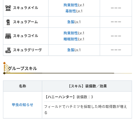
拘束耐性
Lv.1
スキュラメイル
ーーー
毒耐性
Lv.1
スキュラアーム
急襲
Lv.1
ーーー
拘束耐性
Lv.1
スキュラコイル
ーーー
睡眠耐性
Lv.1
スキュラグリーヴ
急襲
Lv.1
ーーー
グループスキル
名称
【スキル】装備数／効果
【ハニーハンター】
装備数：3
甲虫の知らせ
フィールドでハチミツを採取した時の取得数が増え
る