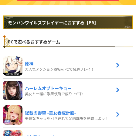
モンハンワイルズプレイヤーにおすすめ【PR】
PCで遊べるおすすめゲーム
原神
大人気アクションRPGをPCで快適プレイ！
ハーレムオブトーキョー
美女と一緒に歌舞伎町で成り上がれ！
総裁の野望 -美女養成計画-
美麗なキャラを引き連れて金融戦争を制覇しよう！