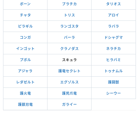
ボーン
ブラチカ
タリオス
チャタ
トリス
アロイ
ピラギル
ランゴスタ
ラバラ
コンガ
バーラ
ドシャグマ
インゴット
クラノダス
ネラチカ
プポル
スキュラ
ヒラバミ
アジャラ
護竜セクレト
トゥナムル
レダゼルト
エグゾルス
護闢獣
護火竜
護兇爪竜
シーウー
護鎖刃竜
ガライー