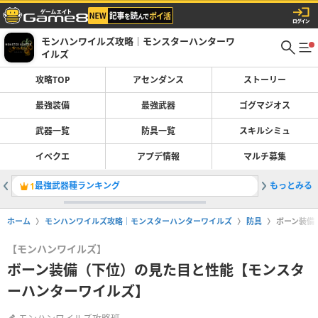
モンハンワイルズ攻略｜モンスターハンターワ
イルズ
攻略TOP
アセンダンス
ストーリー
最強装備
最強武器
ゴグマジオス
武器一覧
防具一覧
スキルシミュ
イベクエ
アプデ情報
マルチ募集
最強武器種ランキング
もっとみる
太刀の最
1
2
ホーム
モンハンワイルズ攻略｜モンスターハンターワイルズ
防具
ボーン装備
【モンハンワイルズ】
ボーン装備（下位）の見た目と性能【モンスタ
ーハンターワイルズ】