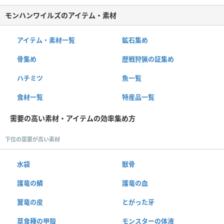
モンハンワイルズのアイテム・素材
アイテム・素材一覧
鉱石集め
骨集め
歴戦狩猟の証集め
ハチミツ
魚一覧
食材一覧
特産品一覧
需要の高い素材・アイテムの効率集め方
下位の需要が高い素材
水袋
獣骨
護竜の鱗
護竜の血
翼竜の皮
とがった牙
草食種の甲殻
モンスターの体液