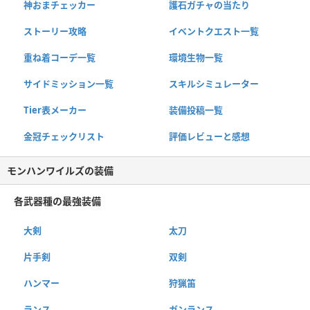
神おまチェッカー
護石ガチャの当たり
ストーリー攻略
イベントクエスト一覧
重ね着コーデ一覧
環境生物一覧
サイドミッション一覧
スキルシミュレーター
Tier表メーカー
装備投稿一覧
金冠チェックリスト
評価レビューと感想
モンハンワイルズの装備
各武器種の最強装備
大剣
太刀
片手剣
双剣
ハンマー
狩猟笛
ランス
ガンランス