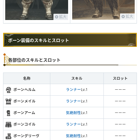
拡大
拡大
ボーン装備のスキルとスロット
各部位のスキルとスロット
名称
スキル
スロット
ボーンヘルム
ランナー
Lv.1
ーーー
ボーンメイル
ランナー
Lv.1
ーーー
ボーンアーム
気絶耐性
Lv.1
ーーー
ボーンコイル
ランナー
Lv.1
ーーー
ボーングリーヴ
気絶耐性
Lv.1
ーーー