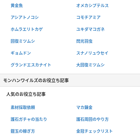
黄金魚
オメカシプテルス
アシアトノコシ
コモチアミア
ホムラエリトカゲ
ユキダマコガネ
回復ミツムシ
閃光羽虫
ギョムドン
スナノリュウセイ
グランドエスカナイト
大回復ミツムシ
モンハンワイルズのお役立ち記事
人気のお役立ち記事
素材採取依頼
マカ錬金
護石ガチャの当たり
護石周回のやり方
鎧玉の稼ぎ方
金冠チェックリスト