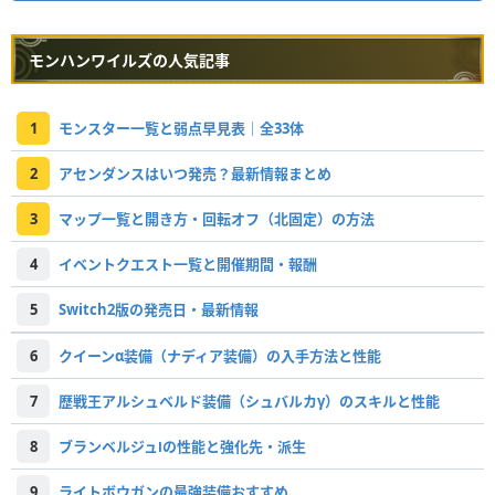
モンハンワイルズの人気記事
1
モンスター一覧と弱点早見表｜全33体
2
アセンダンスはいつ発売？最新情報まとめ
3
マップ一覧と開き方・回転オフ（北固定）の方法
4
イベントクエスト一覧と開催期間・報酬
5
Switch2版の発売日・最新情報
6
クイーンα装備（ナディア装備）の入手方法と性能
7
歴戦王アルシュベルド装備（シュバルカγ）のスキルと性能
8
ブランベルジュⅠの性能と強化先・派生
9
ライトボウガンの最強装備おすすめ