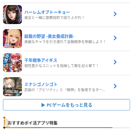
ハーレムオブトーキョー
美女と一緒に歌舞伎町で成り上がれ！
総裁の野望 -美女養成計画-
美麗なキャラを引き連れて金融戦争を制覇しよう！
千年戦争アイギス
個性豊かなユニットを指揮して敵を迎え撃て！
ミナシゴノシゴト
武器の『アビリティ』と『戦神』を駆使するターン制コマンドバトルRPG！
PCゲームをもっと見る
おすすめポイ活アプリ特集