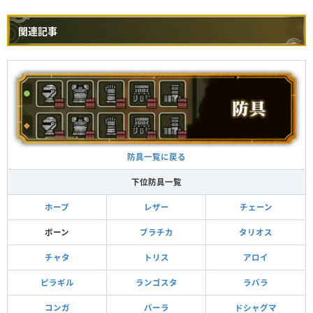
関連記事
防具一覧に戻る
下位防具一覧
ホープ
レザー
チェーン
ボーン
ブラチカ
タリオス
チャタ
トリス
アロイ
ピラギル
ランゴスタ
ラバラ
コンガ
バーラ
ドシャグマ