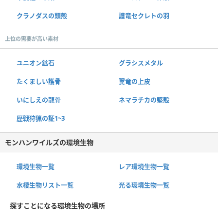
クラノダスの頭殻
護竜セクレトの羽
上位の需要が高い素材
ユニオン鉱石
グラシスメタル
たくましい護骨
翼竜の上皮
いにしえの龍骨
ネマラチカの堅殻
歴戦狩猟の証1~3
モンハンワイルズの環境生物
環境生物一覧
レア環境生物一覧
水棲生物リスト一覧
光る環境生物一覧
探すことになる環境生物の場所