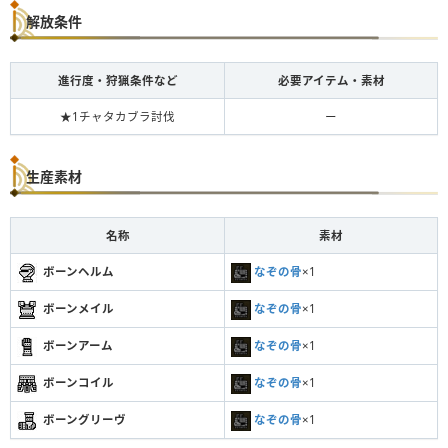
解放条件
進行度・狩猟条件など
必要アイテム・素材
★1チャタカブラ討伐
ー
生産素材
名称
素材
ボーンヘルム
なぞの骨
×1
ボーンメイル
なぞの骨
×1
ボーンアーム
なぞの骨
×1
ボーンコイル
なぞの骨
×1
ボーングリーヴ
なぞの骨
×1