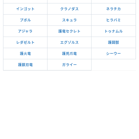
インゴット
クラノダス
ネラチカ
プポル
スキュラ
ヒラバミ
アジャラ
護竜セクレト
トゥナムル
レダゼルト
エグゾルス
護闢獣
護火竜
護兇爪竜
シーウー
護鎖刃竜
ガライー