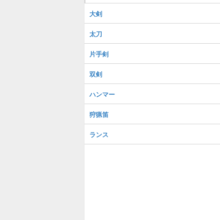
大剣
太刀
片手剣
双剣
ハンマー
狩猟笛
ランス