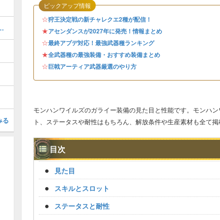
ピックアップ情報
☆
狩王決定戦の新チャレクエ2種が配信！
いつ発売？最新情報まとめ
★
アセンダンスが2027年に発売！情報まとめ
☆
最終アプデ対応！最強武器種ランキング
★
全武器種の最強装備・おすすめ装備まとめ
☆
巨戟アーティア武器厳選のやり方
モンハンワイルズのガライー装備の見た目と性能です。モンハン
みる
ト、ステータスや耐性はもちろん、解放条件や生産素材も全て掲
目次
見た目
スキルとスロット
ステータスと耐性