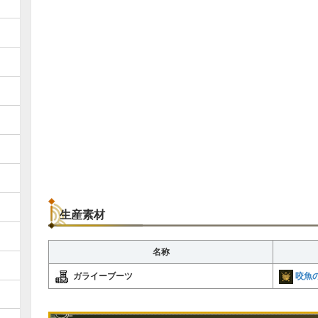
生産素材
名称
咬魚
ガライーブーツ