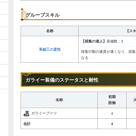
グループスキル
名称
【ス
【採集の達人】
装備数：3
革細工の柔性
採集行動の速度が速くなり、採集
なる
ガライー装備のステータスと耐性
初期
名称
防御
ガライーブーツ
4
合計
4