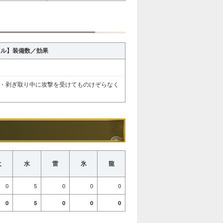
キル】装備数／効果
・剥ぎ取り中に攻撃を受けてものけぞらなく
火
水
雷
氷
龍
0
5
0
0
0
0
5
0
0
0