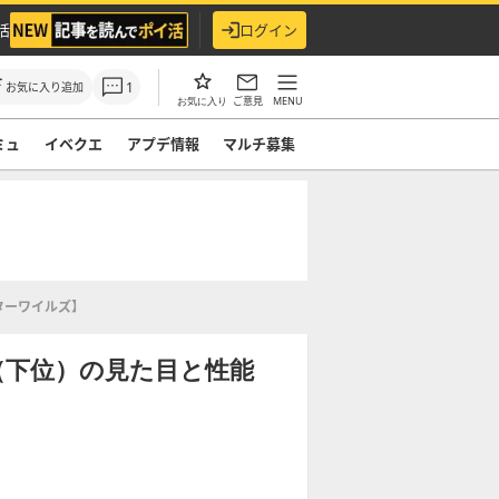
活
ログイン
1
お気に入り追加
ご意見
MENU
お気に入り
ミュ
イベクエ
アプデ情報
マルチ募集
ターワイルズ】
（下位）の見た目と性能