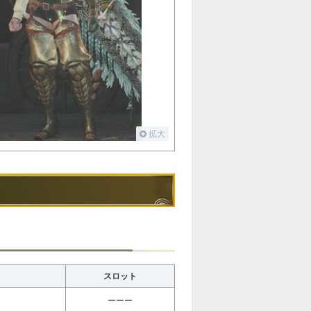
拡大
スロット
ーーー