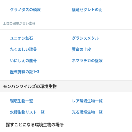
クラノダスの頭殻
護竜セクレトの羽
上位の需要が高い素材
ユニオン鉱石
グラシスメタル
たくましい護骨
翼竜の上皮
いにしえの龍骨
ネマラチカの堅殻
歴戦狩猟の証1~3
モンハンワイルズの環境生物
環境生物一覧
レア環境生物一覧
水棲生物リスト一覧
光る環境生物一覧
探すことになる環境生物の場所