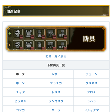
関連記事
防具一覧に戻る
下位防具一覧
ホープ
レザー
チェーン
ボーン
ブラチカ
タリオス
チャタ
トリス
アロイ
ピラギル
ランゴスタ
ラバラ
コンガ
バーラ
ドシャグマ