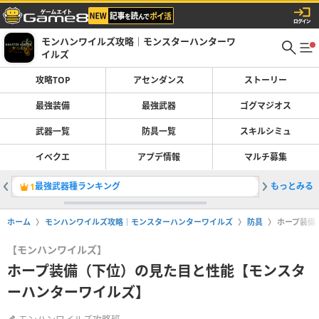
モンハンワイルズ攻略｜モンスターハンターワ
イルズ
攻略TOP
アセンダンス
ストーリー
最強装備
最強武器
ゴグマジオス
武器一覧
防具一覧
スキルシミュ
イベクエ
アプデ情報
マルチ募集
最強武器種ランキング
もっとみる
太刀の最
1
2
ホーム
モンハンワイルズ攻略｜モンスターハンターワイルズ
防具
ホープ装備
【モンハンワイルズ】
ホープ装備（下位）の見た目と性能【モンスタ
ーハンターワイルズ】