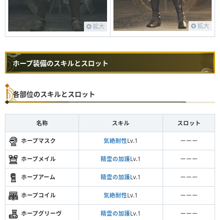
拡大
拡大
ホープ装備のスキルとスロット
各部位のスキルとスロット
名称
スキル
スロット
ホープマスク
気絶耐性
Lv.1
ーーー
ホープメイル
精霊の加護
Lv.1
ーーー
ホープアーム
精霊の加護
Lv.1
ーーー
ホープコイル
気絶耐性
Lv.1
ーーー
ホープグリーヴ
精霊の加護
Lv.1
ーーー