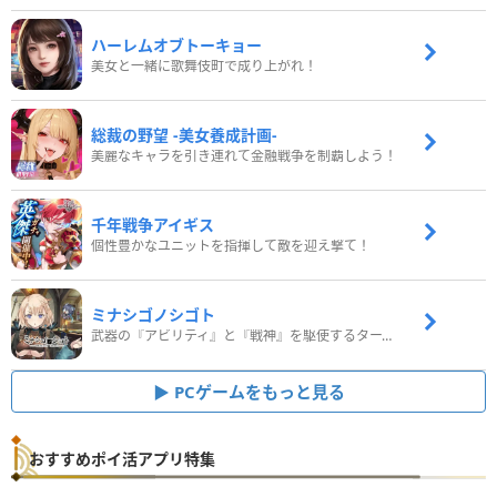
ハーレムオブトーキョー
美女と一緒に歌舞伎町で成り上がれ！
総裁の野望 -美女養成計画-
美麗なキャラを引き連れて金融戦争を制覇しよう！
千年戦争アイギス
個性豊かなユニットを指揮して敵を迎え撃て！
ミナシゴノシゴト
武器の『アビリティ』と『戦神』を駆使するターン制コマンドバトルRPG！
PCゲームをもっと見る
おすすめポイ活アプリ特集