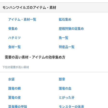
モンハンワイルズのアイテム・素材
アイテム・素材一覧
鉱石集め
骨集め
歴戦狩猟の証集め
ハチミツ
魚一覧
食材一覧
特産品一覧
需要の高い素材・アイテムの効率集め方
下位の需要が高い素材
水袋
獣骨
護竜の鱗
護竜の血
翼竜の皮
とがった牙
草食種の甲殻
モンスターの体液