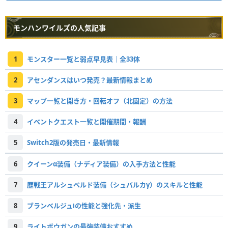
モンハンワイルズの人気記事
1
モンスター一覧と弱点早見表｜全33体
2
アセンダンスはいつ発売？最新情報まとめ
3
マップ一覧と開き方・回転オフ（北固定）の方法
4
イベントクエスト一覧と開催期間・報酬
5
Switch2版の発売日・最新情報
6
クイーンα装備（ナディア装備）の入手方法と性能
7
歴戦王アルシュベルド装備（シュバルカγ）のスキルと性能
8
ブランベルジュⅠの性能と強化先・派生
9
ライトボウガンの最強装備おすすめ