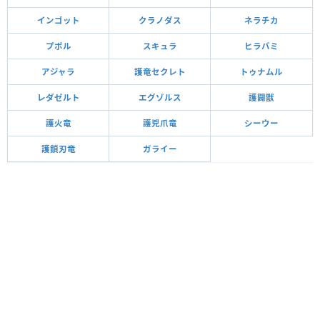
インゴット
クラノダス
ネラチカ
プポル
スキュラ
ヒラバミ
アジャラ
護竜セクレト
トゥナムル
レダゼルト
エグゾルス
護闢獣
護火竜
護兇爪竜
シーウー
護鎖刃竜
ガライー