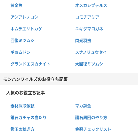
黄金魚
オメカシプテルス
アシアトノコシ
コモチアミア
ホムラエリトカゲ
ユキダマコガネ
回復ミツムシ
閃光羽虫
ギョムドン
スナノリュウセイ
グランドエスカナイト
大回復ミツムシ
モンハンワイルズのお役立ち記事
人気のお役立ち記事
素材採取依頼
マカ錬金
護石ガチャの当たり
護石周回のやり方
鎧玉の稼ぎ方
金冠チェックリスト