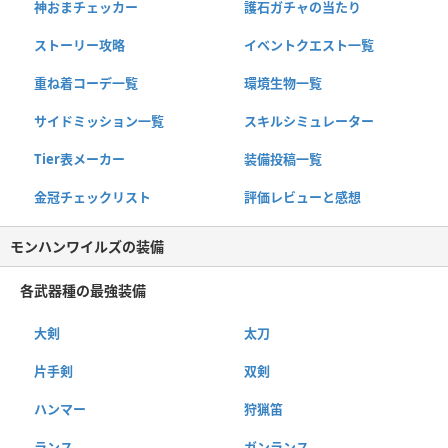
神おまチェッカー
護石ガチャの当たり
ストーリー攻略
イベントクエスト一覧
重ね着コーデ一覧
環境生物一覧
サイドミッション一覧
スキルシミュレーター
Tier表メーカー
装備投稿一覧
金冠チェックリスト
評価レビューと感想
モンハンワイルズの装備
各武器種の最強装備
大剣
太刀
片手剣
双剣
ハンマー
狩猟笛
ランス
ガンランス