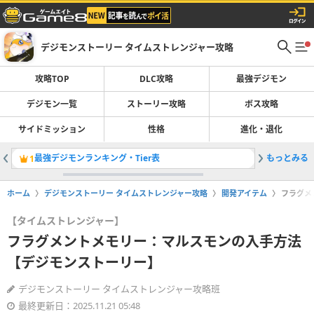
デジモンストーリー タイムストレンジャー攻略
攻略TOP
DLC攻略
最強デジモン
デジモン一覧
ストーリー攻略
ボス攻略
サイドミッション
性格
進化・退化
最強デジモンランキング・Tier表
もっとみる
サイドミ
1
2
ホーム
デジモンストーリー タイムストレンジャー攻略
開発アイテム
フラグメ
【タイムストレンジャー】
フラグメントメモリー：マルスモンの入手方法
【デジモンストーリー】
デジモンストーリー タイムストレンジャー攻略班
最終更新日：2025.11.21 05:48