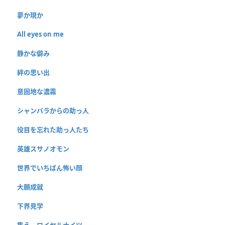
夢か現か
All eyes on me
静かな僻み
絆の思い出
意固地な濃霧
シャンバラからの助っ人
役目を忘れた助っ人たち
英雄スサノオモン
世界でいちばん怖い顔
大願成就
下界見学
集え、ロイヤルナイツ