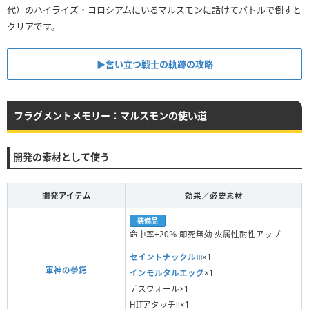
代）のハイライズ・コロシアムにいるマルスモンに話けてバトルで倒すと
クリアです。
▶︎奮い立つ戦士の軌跡の攻略
フラグメントメモリー：マルスモンの使い道
開発の素材として使う
開発アイテム
効果／必要素材
装備品
命中率+20％ 即死無効 火属性耐性アップ
セイントナックルⅢ
×1
軍神の拳鍔
インモルタルエッグ
×1
デスウォール×1
HITアタッチⅡ×1