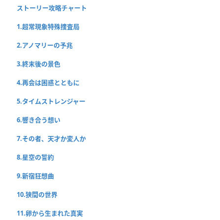
ストーリー攻略チャート
1.超常現象特殊捜査局
2.アノマリーの予兆
3.終末後の景色
4.再会は困惑とともに
5.タイムストレンジャー
6.響き合う想い
7.その者、天才か変人か
8.星空の誓約
9.新宿狂想曲
10.狭間の世界
11.卵から生まれた真実