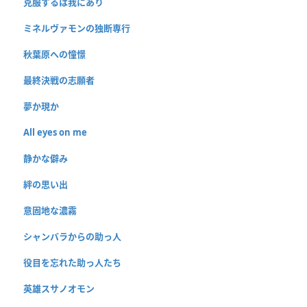
克服するは我にあり
ミネルヴァモンの独断専行
秋葉原への憧憬
最終決戦の志願者
夢か現か
All eyes on me
静かな僻み
絆の思い出
意固地な濃霧
シャンバラからの助っ人
役目を忘れた助っ人たち
英雄スサノオモン