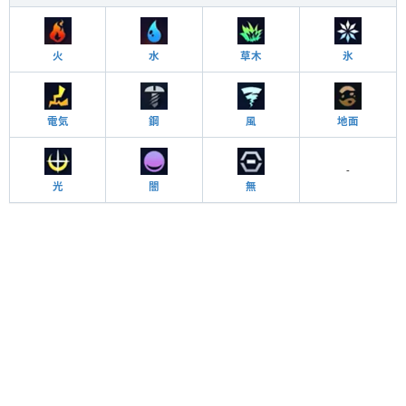
火
水
草木
氷
電気
鋼
風
地面
-
光
闇
無