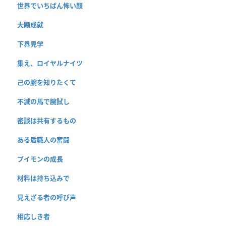
世界でいちばん怖い顔
大願成就
下界見学
集え、ロイヤルナイツ
己の腕を知りたくて
不滅の馬で腕試し
密談は共有するもの
ある盾職人の奮闘
ブイモンの成長
材料は持ち込みで
見えざる者の呼び声
相応しき者