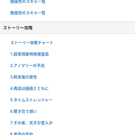
闇属性のスキル一覧
無属性のスキル一覧
ストーリー攻略
ストーリー攻略チャート
1.超常現象特殊捜査局
2.アノマリーの予兆
3.終末後の景色
4.再会は困惑とともに
5.タイムストレンジャー
6.響き合う想い
7.その者、天才か変人か
8.星空の誓約