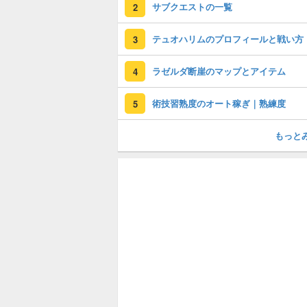
サブクエストの一覧
2
テュオハリムのプロフィールと戦い方
3
ラゼルダ断崖のマップとアイテム
4
術技習熟度のオート稼ぎ｜熟練度
5
もっと