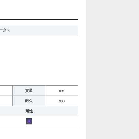
テータス
貫通
891
耐久
938
耐性