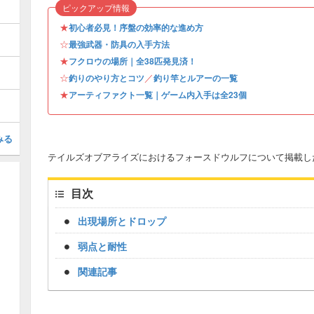
ピックアップ情報
★
初心者必見！序盤の効率的な進め方
☆
最強武器・防具の入手方法
★
フクロウの場所｜全38匹発見済！
☆
／
釣りのやり方とコツ
釣り竿とルアーの一覧
★
アーティファクト一覧｜ゲーム内入手は全23個
みる
テイルズオブアライズにおけるフォースドウルフについて掲載し
目次
出現場所とドロップ
弱点と耐性
関連記事