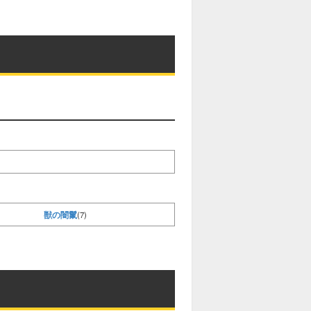
獣の闇鬣
(7)