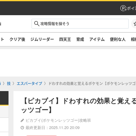
ポイ
i
ート
クリア後
ジムリーダー
四天王
育成
アイテム
便利な人
相
i
技
エスパータイプ
ドわすれの効果と覚えるポケモン【ポケモンレッツゴ
【ピカブイ】ドわすれの効果と覚え
ッツゴー】
ピカブイ(ポケモンレッツゴー)攻略班
最終更新日：2025.11.20 20:09