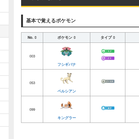
基本で覚えるポケモン
No.
ポケモン
タイプ
003
フシギバナ
053
ペルシアン
099
キングラー