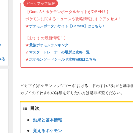
ピックアップ情報
【Game8のポケモンポータルサイトがOPEN！】
）
ポケモンに関するニュースや攻略情報にすぐアクセス！
★
ポケモンポータルサイト【Game8】はこちら！
【おすすめ最新情報！】
化石の復元方法と入手場所│どっちがおすすめ？
★
最強ポケモンランキング
☆
マスタートレーナーの場所と攻略一覧
みる
★
ポケモンソードシールド攻略wikiはこちら
ピカブイ(ポケモンレッツゴー)における、ドわすれの効果と基本
カブイのドわすれの詳細を知りたい方は是非御覧ください。
目次
効果と基本情報
覚えるポケモン