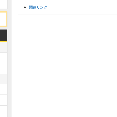
関連リンク
Loaded
:
/
Unmute
34.94%