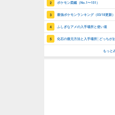
ポケモン図鑑（No.1〜151）
2
最強ポケモンランキング（03/18更新
3
ふしぎなアメの入手場所と使い道
4
5
もっと