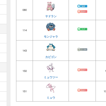
080
ヤドラン
114
モンジャラ
143
カビゴン
150
ミュウツー
151
1
ミュウ