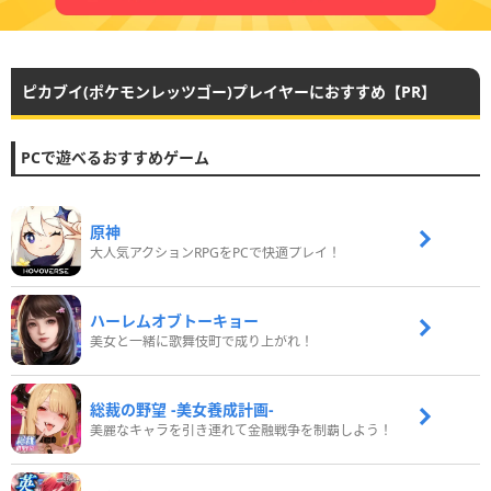
ピカブイ(ポケモンレッツゴー)プレイヤーにおすすめ【PR】
PCで遊べるおすすめゲーム
原神
大人気アクションRPGをPCで快適プレイ！
ハーレムオブトーキョー
美女と一緒に歌舞伎町で成り上がれ！
総裁の野望 -美女養成計画-
美麗なキャラを引き連れて金融戦争を制覇しよう！