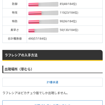
防御
85(48/184位)
特攻
110(23/184位)
特防
90(36/184位)
素早さ
50(130/184位)
合計種族値
490(57/184位)
ラフレシアの入手方法
出現場所（草むら）
21番水道
ラフレシアはピカチュウ版でしか出現しません。