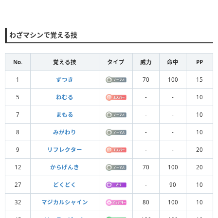
わざマシンで覚える技
No.
覚える技
タイプ
威力
命中
PP
1
ずつき
70
100
15
5
ねむる
-
-
10
7
まもる
-
-
10
8
みがわり
-
-
10
9
リフレクター
-
-
20
12
からげんき
70
100
20
27
どくどく
-
90
10
32
マジカルシャイン
80
100
10