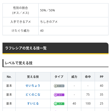
性別の割合
50%／50%
(オス／メス)
入手できるアメ
ちしきのアメ
けたぐり威力
40
ラフレシアの覚える技一覧
レベルで覚える技
No.
覚える技
タイプ
威力
命中
PP
基本
せいちょう
-
-
40
基本
どくのこな
-
75
35
基本
すいとる
40
100
25