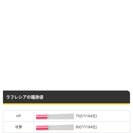
ラフレシアの種族値
HP
75(57/184位)
攻撃
80(77/184位)