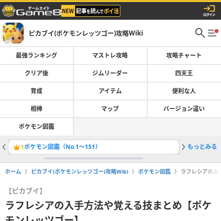
ピカブイ(ポケモンレッツゴー)攻略Wiki
最強ランキング
マストレ攻略
攻略チャート
クリア後
ジムリーダー
四天王
育成
アイテム
便利な人
相棒
マップ
バージョン違い
ポケモン図鑑
ポケモン図鑑（No.1〜151）
もっとみる
相棒シス
1
2
ホーム
ピカブイ(ポケモンレッツゴー)攻略Wiki
ポケモン図鑑
ラフレシアの入
【ピカブイ】
ラフレシアの入手方法や覚える技まとめ【ポケ
モンレッツゴー】