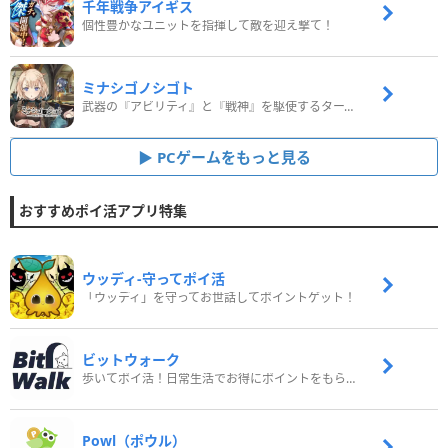
千年戦争アイギス
個性豊かなユニットを指揮して敵を迎え撃て！
ミナシゴノシゴト
武器の『アビリティ』と『戦神』を駆使するターン制コマンドバトルRPG！
PCゲームをもっと見る
おすすめポイ活アプリ特集
ウッディ‐守ってポイ活
「ウッディ」を守ってお世話してポイントゲット！
ビットウォーク
歩いてポイ活！日常生活でお得にポイントをもらおう
Powl（ポウル）