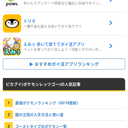
歩いたりアンケート回答など幅広い手段でポイントをゲット
トリマ
一攫千金も狙える歩いてポイ活アプリ
えみぅ 歩いて育ててポイ活アプリ
ペットを育ってポイ活しよう！可愛くやりがいがある新感覚アプリ
おすすめポイ活アプリランキング
ピカブイ(ポケモンレッツゴー)の人気記事
1
最強ポケモンランキング（03/18更新）
2
銀の王冠の入手方法と使い道
3
ゴーストタイプのポケモン一覧