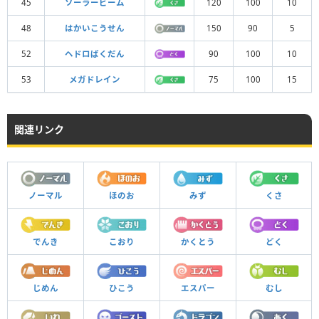
45
ソーラービーム
120
100
10
48
はかいこうせん
150
90
5
52
ヘドロばくだん
90
100
10
53
メガドレイン
75
100
15
関連リンク
ノーマル
ほのお
みず
くさ
でんき
こおり
かくとう
どく
じめん
ひこう
エスパー
むし