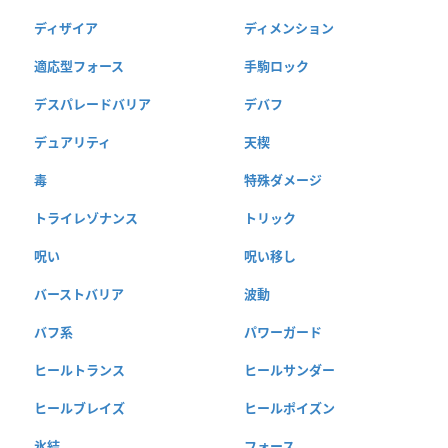
ディザイア
ディメンション
適応型フォース
手駒ロック
デスパレードバリア
デバフ
デュアリティ
天楔
毒
特殊ダメージ
トライレゾナンス
トリック
呪い
呪い移し
バーストバリア
波動
バフ系
パワーガード
ヒールトランス
ヒールサンダー
ヒールブレイズ
ヒールポイズン
氷結
フォース