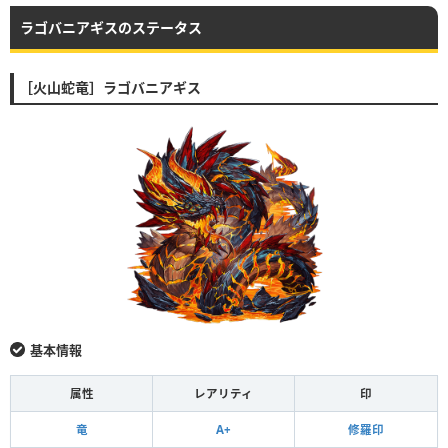
ラゴバニアギスのステータス
［火山蛇竜］ラゴバニアギス
基本情報
属性
レアリティ
印
竜
A+
修羅印