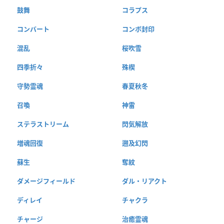
鼓舞
コラプス
コンバート
コンボ封印
混乱
桜吹雪
四季折々
殊楔
守勢霊魂
春夏秋冬
召喚
神雷
ステラストリーム
閃気解放
増魂回復
遡及幻閃
蘇生
奪紋
ダメージフィールド
ダル・リアクト
ディレイ
チャクラ
チャージ
治癒霊魂