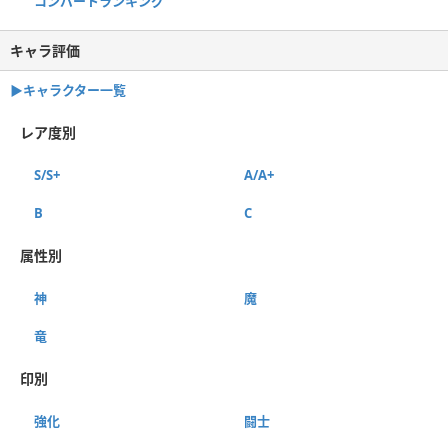
コンバートランキング
キャラ評価
▶︎キャラクター一覧
レア度別
S/S+
A/A+
B
C
属性別
神
魔
竜
印別
強化
闘士