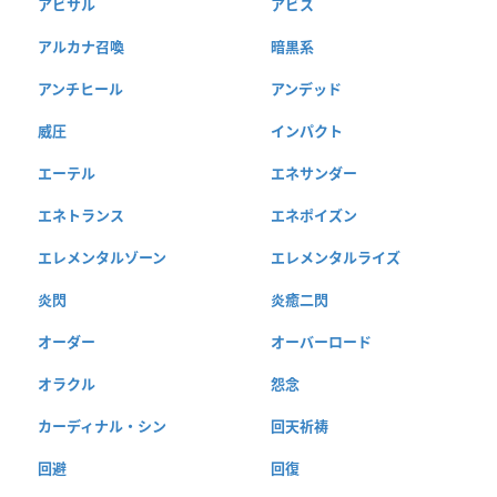
アビサル
アビス
アルカナ召喚
暗黒系
アンチヒール
アンデッド
威圧
インパクト
エーテル
エネサンダー
エネトランス
エネポイズン
エレメンタルゾーン
エレメンタルライズ
炎閃
炎癒二閃
オーダー
オーバーロード
オラクル
怨念
カーディナル・シン
回天祈祷
回避
回復