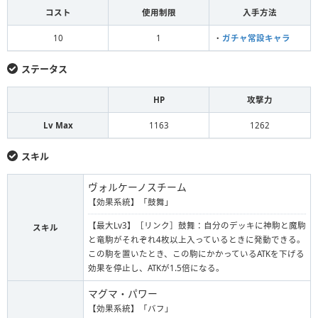
コスト
使用制限
入手方法
10
1
・
ガチャ常設キャラ
ステータス
HP
攻撃力
Lv Max
1163
1262
スキル
ヴォルケーノスチーム
【効果系統】「鼓舞」
【最大Lv3】［リンク］鼓舞：自分のデッキに神駒と魔駒
スキル
と竜駒がそれぞれ4枚以上入っているときに発動できる。
この駒を置いたとき、この駒にかかっているATKを下げる
効果を停止し、ATKが1.5倍になる。
マグマ・パワー
【効果系統】「バフ」