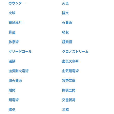
カウンター
火炎
火球
陽炎
花鳥風月
火竜術
貫通
吸収
休息術
鏡鱗術
グリードコール
クロノストリーム
逆鱗
血気火竜術
血気剛火竜術
血気剛竜術
剛火竜術
攻勢霊魂
剛閃
剛癒二閃
剛竜術
交霊祈祷
獄炎
黒鱗