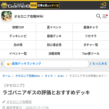
オセロニア攻略Wiki
攻略TOP
夏イベント
最強キャラ
デッキレシピ
最強デッキ
リセマラ
白の塔
初心者必見
ガチャ一覧
イベント一覧
決戦攻略
Tier表ツール
最強デッキランキング
もっとみる
1
2
ホーム
オセロニア攻略Wiki
キャラ
A/A+
ラゴバニアギスの評価とおすす
【オセロニア】
ラゴバニアギスの評価とおすすめデッキ
オセロニア攻略班
最終更新日：2026.07.15 17:56