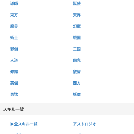
導師
獣使
東方
天界
魔界
幻獣
術士
戦国
御伽
三国
人道
幽鬼
修羅
叡智
英傑
西方
勇猛
妖魔
スキル一覧
▶︎全スキル一覧
アストロジオ