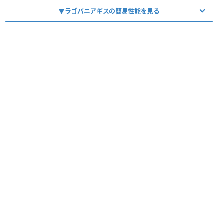
▼ラゴバニアギスの簡易性能を見る
HP
1163
ATK
1262
【
鼓舞
】
スキル
ATK1.5倍鼓舞
【
バフ
】
コンボ
ATK1.6~1.7倍バフ(駒数多いほどUP)