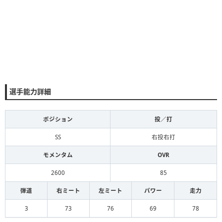
選手能力詳細
ポジション
投／打
SS
右投右打
モメンタム
OVR
2600
85
弾道
右ミート
左ミート
パワー
走力
3
73
76
69
78