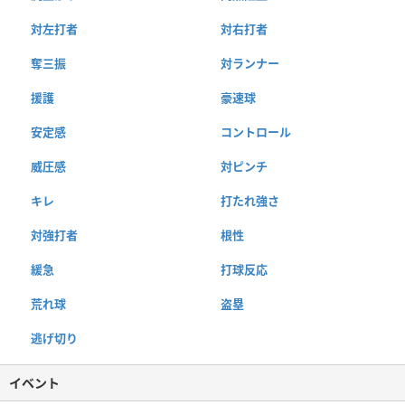
対左打者
対右打者
奪三振
対ランナー
援護
豪速球
安定感
コントロール
威圧感
対ピンチ
キレ
打たれ強さ
対強打者
根性
緩急
打球反応
荒れ球
盗塁
逃げ切り
イベント