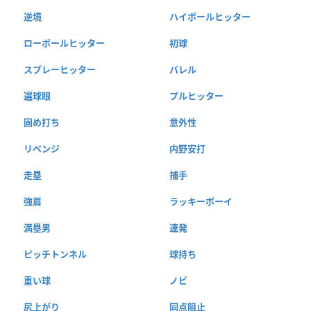
逆境
ハイボールヒッター
ローボールヒッター
初球
スプレーヒッター
バレル
選球眼
プルヒッター
固め打ち
意外性
リベンジ
内野安打
走塁
捕手
強肩
ラッキーボーイ
満塁男
連発
ピッチトンネル
球持ち
重い球
ノビ
尻上がり
同点阻止