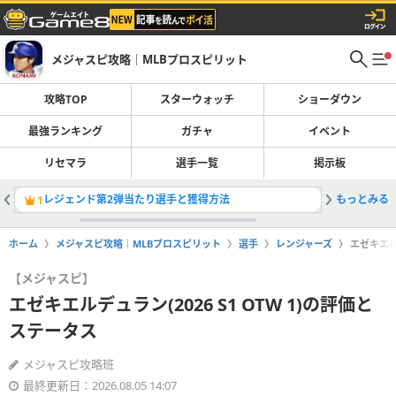
メジャスピ攻略｜MLBプロスピリット
攻略TOP
スターウォッチ
ショーダウン
最強ランキング
ガチャ
イベント
リセマラ
選手一覧
掲示板
レジェンド第2弾当たり選手と獲得方法
もっとみる
ガチャ一
1
2
ホーム
メジャスピ攻略｜MLBプロスピリット
選手
レンジャーズ
エゼキエルデ
【メジャスピ】
エゼキエルデュラン(2026 S1 OTW 1)の評価と
ステータス
メジャスピ攻略班
最終更新日：2026.08.05 14:07