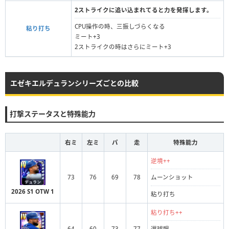
2ストライクに追い込まれてると力を発揮します。
CPU操作の時、三振しづらくなる
粘り打ち
ミート+3
2ストライクの時はさらにミート+3
エゼキエルデュランシリーズごとの比較
打撃ステータスと特殊能力
右ミ
左ミ
パ
走
特殊能力
逆境++
73
76
69
78
ムーンショット
2026 S1 OTW 1
粘り打ち
粘り打ち++
64
60
73
77
選球眼