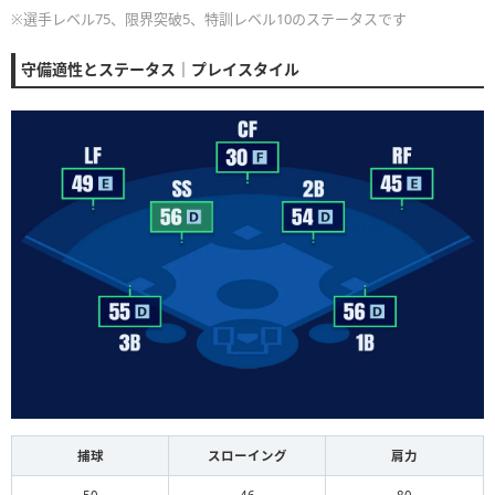
※選手レベル75、限界突破5、特訓レベル10のステータスです
守備適性とステータス｜プレイスタイル
捕球
スローイング
肩力