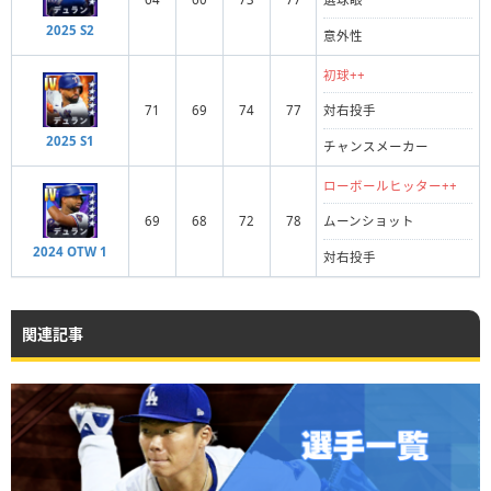
2025 S2
意外性
初球++
71
69
74
77
対右投手
2025 S1
チャンスメーカー
ローボールヒッター++
69
68
72
78
ムーンショット
2024 OTW 1
対右投手
関連記事