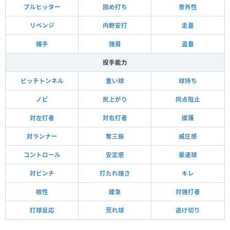
プルヒッター
固め打ち
意外性
リベンジ
内野安打
走塁
捕手
強肩
盗塁
投手能力
ピッチトンネル
重い球
球持ち
ノビ
尻上がり
同点阻止
対左打者
対右打者
援護
対ランナー
奪三振
威圧感
コントロール
安定感
豪速球
対ピンチ
打たれ強さ
キレ
根性
緩急
対強打者
打球反応
荒れ球
逃げ切り