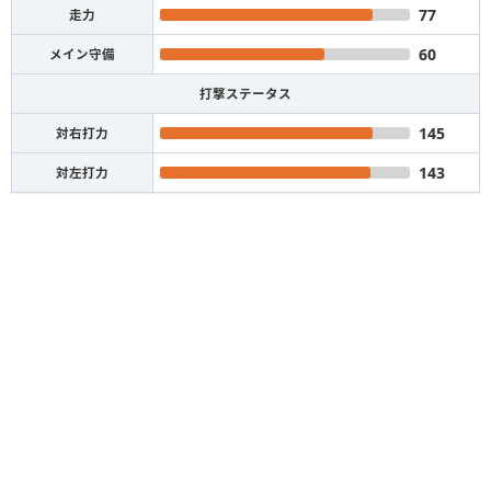
77
走力
60
メイン守備
打撃ステータス
145
対右打力
143
対左打力