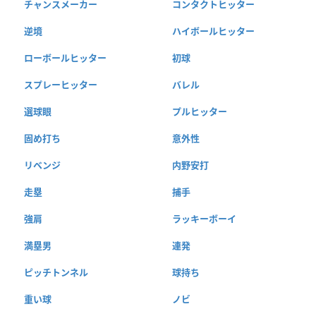
チャンスメーカー
コンタクトヒッター
逆境
ハイボールヒッター
ローボールヒッター
初球
スプレーヒッター
バレル
選球眼
プルヒッター
固め打ち
意外性
リベンジ
内野安打
走塁
捕手
強肩
ラッキーボーイ
満塁男
連発
ピッチトンネル
球持ち
重い球
ノビ