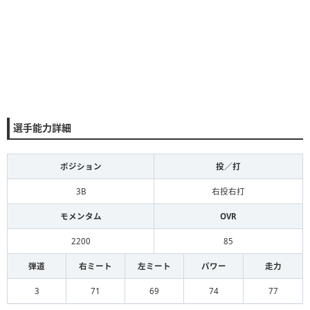
選手能力詳細
ポジション
投／打
3B
右投右打
モメンタム
OVR
2200
85
弾道
右ミート
左ミート
パワー
走力
3
71
69
74
77