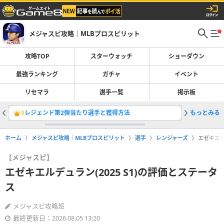
メジャスピ攻略｜MLBプロスピリット
攻略TOP
スターウォッチ
ショーダウン
最強ランキング
ガチャ
イベント
リセマラ
選手一覧
掲示板
レジェンド第2弾当たり選手と獲得方法
もっとみる
最強選手
1
2
ホーム
メジャスピ攻略｜MLBプロスピリット
選手
レンジャーズ
エゼキエル
【メジャスピ】
エゼキエルデュラン(2025 S1)の評価とステータ
ス
メジャスピ攻略班
最終更新日：2026.08.05 13:20