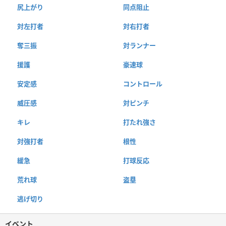
尻上がり
同点阻止
対左打者
対右打者
奪三振
対ランナー
援護
豪速球
安定感
コントロール
威圧感
対ピンチ
キレ
打たれ強さ
対強打者
根性
緩急
打球反応
荒れ球
盗塁
逃げ切り
イベント