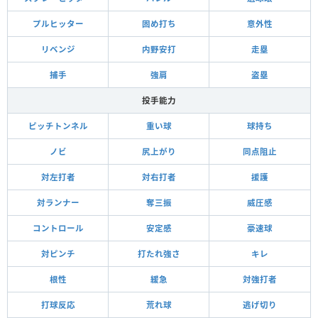
プルヒッター
固め打ち
意外性
リベンジ
内野安打
走塁
捕手
強肩
盗塁
投手能力
ピッチトンネル
重い球
球持ち
ノビ
尻上がり
同点阻止
対左打者
対右打者
援護
対ランナー
奪三振
威圧感
コントロール
安定感
豪速球
対ピンチ
打たれ強さ
キレ
根性
緩急
対強打者
打球反応
荒れ球
逃げ切り