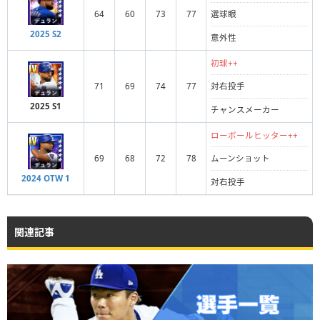
64
60
73
77
選球眼
2025 S2
意外性
初球++
71
69
74
77
対右投手
2025 S1
チャンスメーカー
ローボールヒッター++
69
68
72
78
ムーンショット
2024 OTW 1
対右投手
関連記事