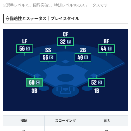
※選手レベル75、限界突破5、特訓レベル10のステータスです
守備適性とステータス｜プレイスタイル
捕球
スローイング
肩力