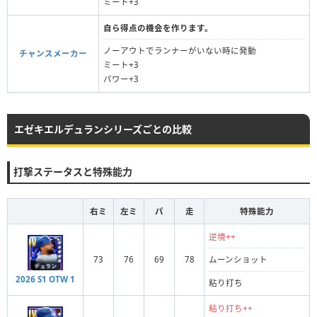
ミート+3
自ら得点の機会を作ります。
ノーアウトでランナーがいない時に発動
チャンスメーカー
ミート+3
パワー+3
エゼキエルデュランシリーズごとの比較
打撃ステータスと特殊能力
右ミ
左ミ
パ
走
特殊能力
逆境++
73
76
69
78
ムーンショット
2026 S1 OTW 1
粘り打ち
粘り打ち++