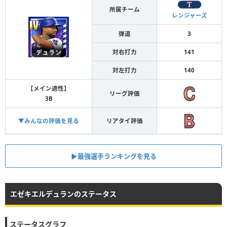
所属チーム
レンジャーズ
弾道
3
対右打力
141
対左打力
140
【メイン適性】
リーグ評価
3B
▼みんなの評価を見る
リアタイ評価
▶︎最強選手ランキングを見る
エゼキエルデュランのステータス
ステータスグラフ