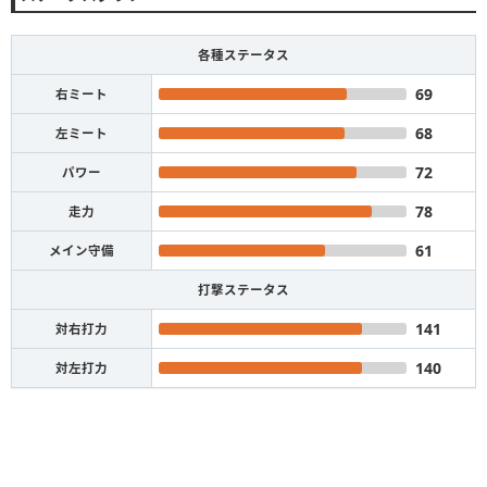
各種ステータス
69
右ミート
68
左ミート
72
パワー
78
走力
61
メイン守備
打撃ステータス
141
対右打力
140
対左打力