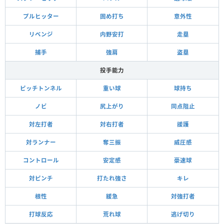
プルヒッター
固め打ち
意外性
リベンジ
内野安打
走塁
捕手
強肩
盗塁
投手能力
ピッチトンネル
重い球
球持ち
ノビ
尻上がり
同点阻止
対左打者
対右打者
援護
対ランナー
奪三振
威圧感
コントロール
安定感
豪速球
対ピンチ
打たれ強さ
キレ
根性
緩急
対強打者
打球反応
荒れ球
逃げ切り