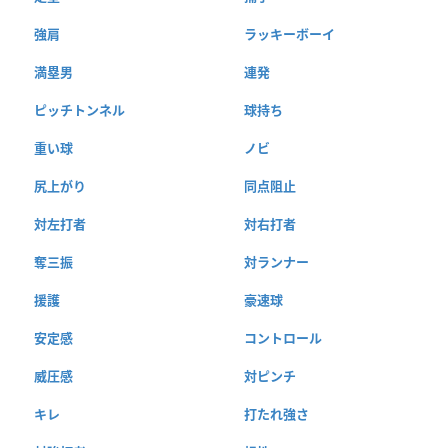
強肩
ラッキーボーイ
満塁男
連発
ピッチトンネル
球持ち
重い球
ノビ
尻上がり
同点阻止
対左打者
対右打者
奪三振
対ランナー
援護
豪速球
安定感
コントロール
威圧感
対ピンチ
キレ
打たれ強さ