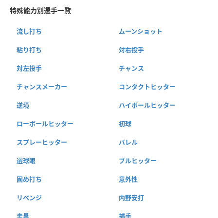
特殊能力別選手一覧
流し打ち
ムーンショット
粘り打ち
対右投手
対左投手
チャンス
チャンスメーカー
コンタクトヒッター
逆境
ハイボールヒッター
ローボールヒッター
初球
スプレーヒッター
バレル
選球眼
プルヒッター
固め打ち
意外性
リベンジ
内野安打
走塁
捕手