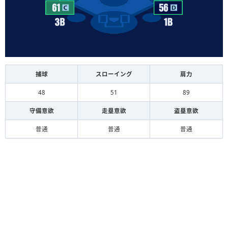
捕球
スローイング
肩力
48
51
89
守備意欲
走塁意欲
盗塁意欲
普通
普通
普通