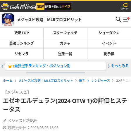
メジャスピ攻略｜MLBプロスピリット
攻略TOP
スターウォッチ
ショーダウン
最強ランキング
ガチャ
イベント
リセマラ
選手一覧
掲示板
最強選手ランキング・ポジション別
もっとみる
レジェン
1
2
ホーム
メジャスピ攻略｜MLBプロスピリット
選手
レンジャーズ
エゼキエル
【メジャスピ】
エゼキエルデュラン(2024 OTW 1)の評価とステ
ータス
メジャスピ攻略班
最終更新日：2026.08.05 13:05