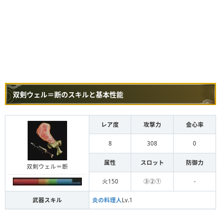
双剣ウェル＝断のスキルと基本性能
レア度
攻撃力
会心率
8
308
0
属性
スロット
防御力
双剣ウェル＝断
火150
③②①
-
武器スキル
炎の料理人
Lv.1