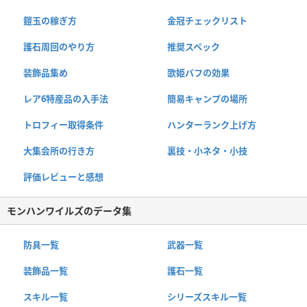
鎧玉の稼ぎ方
金冠チェックリスト
護石周回のやり方
推奨スペック
装飾品集め
歌姫バフの効果
レア6特産品の入手法
簡易キャンプの場所
トロフィー取得条件
ハンターランク上げ方
大集会所の行き方
裏技・小ネタ・小技
評価レビューと感想
モンハンワイルズのデータ集
防具一覧
武器一覧
装飾品一覧
護石一覧
スキル一覧
シリーズスキル一覧