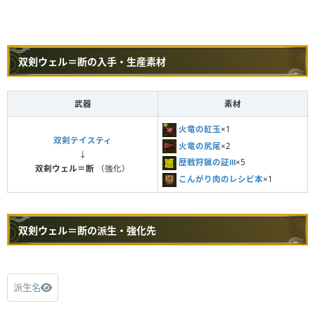
双剣ウェル＝断の入手・生産素材
武器
素材
火竜の紅玉
×1
双剣テイスティ
火竜の尻尾
×2
↓
歴戦狩猟の証Ⅲ
×5
双剣ウェル＝断
（強化）
こんがり肉のレシピ本
×1
双剣ウェル＝断の派生・強化先
派生名