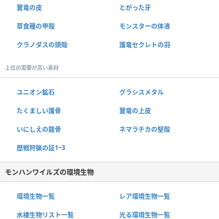
翼竜の皮
とがった牙
草食種の甲殻
モンスターの体液
クラノダスの頭殻
護竜セクレトの羽
上位の需要が高い素材
ユニオン鉱石
グラシスメタル
たくましい護骨
翼竜の上皮
いにしえの龍骨
ネマラチカの堅殻
歴戦狩猟の証1~3
モンハンワイルズの環境生物
環境生物一覧
レア環境生物一覧
水棲生物リスト一覧
光る環境生物一覧