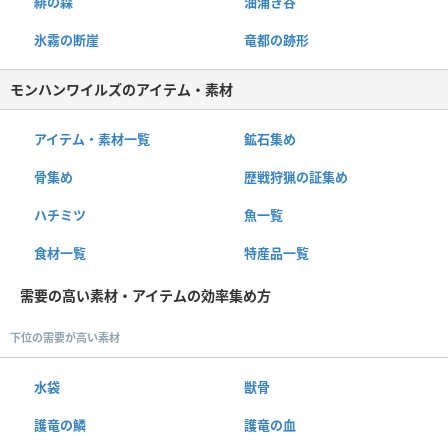
緋の森
油涌き谷
氷霧の断崖
竜都の跡形
モンハンワイルズのアイテム・素材
アイテム・素材一覧
鉱石集め
骨集め
歴戦狩猟の証集め
ハチミツ
魚一覧
食材一覧
特産品一覧
需要の高い素材・アイテムの効率集め方
下位の需要が高い素材
水袋
獣骨
護竜の鱗
護竜の血