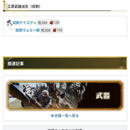
工房武器派生（双剣）
120
双剣テイスティ
攻
280
150
双剣ウェル＝断
攻
308
関連記事
▶︎武器一覧へ戻る