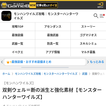
モンハンワイルズ攻略｜モンスターハンターワ
イルズ
攻略TOP
アセンダンス
ストーリー
最強装備
最強武器
ゴグマジオス
武器一覧
防具一覧
スキルシミュ
イベクエ
アプデ情報
マルチ募集
最強装備・おすすめ装備まとめ
もっとみる
双剣の最
1
2
ホーム
モンハンワイルズ攻略｜モンスターハンターワイルズ
武器
双剣ウェル
【モンハンワイルズ】
双剣ウェル＝断の派生と強化素材【モンスター
ハンターワイルズ】