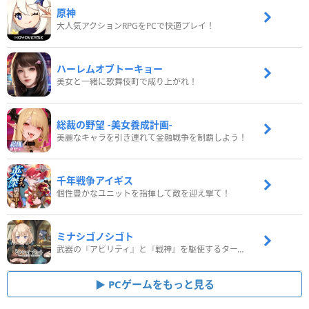
原神
大人気アクションRPGをPCで快適プレイ！
ハーレムオブトーキョー
美女と一緒に歌舞伎町で成り上がれ！
総裁の野望 -美女養成計画-
美麗なキャラを引き連れて金融戦争を制覇しよう！
千年戦争アイギス
個性豊かなユニットを指揮して敵を迎え撃て！
ミナシゴノシゴト
武器の『アビリティ』と『戦神』を駆使するターン制コマンドバトルRPG！
PCゲームをもっと見る