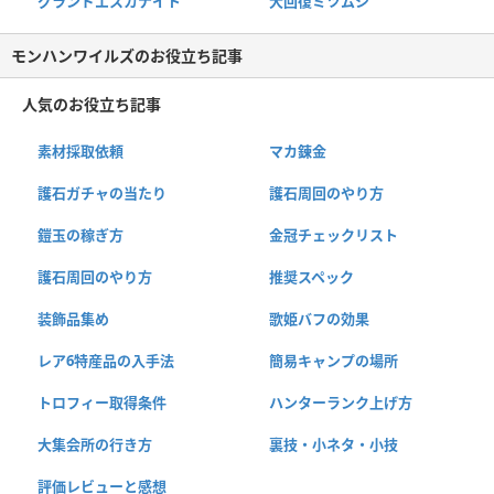
グランドエスカナイト
大回復ミツムシ
モンハンワイルズのお役立ち記事
人気のお役立ち記事
素材採取依頼
マカ錬金
護石ガチャの当たり
護石周回のやり方
鎧玉の稼ぎ方
金冠チェックリスト
護石周回のやり方
推奨スペック
装飾品集め
歌姫バフの効果
レア6特産品の入手法
簡易キャンプの場所
トロフィー取得条件
ハンターランク上げ方
大集会所の行き方
裏技・小ネタ・小技
評価レビューと感想