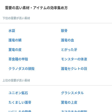
需要の高い素材・アイテムの効率集め方
下位の需要が高い素材
水袋
獣骨
護竜の鱗
護竜の血
翼竜の皮
とがった牙
草食種の甲殻
モンスターの体液
クラノダスの頭殻
護竜セクレトの羽
上位の需要が高い素材
ユニオン鉱石
グラシスメタル
たくましい護骨
翼竜の上皮
いにしえの龍骨
ネマラチカの堅殻