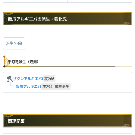
叛爪アルギエバの派生・強化先
派生名
千刃竜派生（双剣）
ザクンアルギエバⅠ
攻
266
叛爪アルギエバ
攻
294
最終派生
関連記事