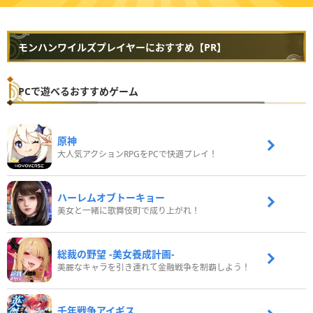
モンハンワイルズプレイヤーにおすすめ【PR】
PCで遊べるおすすめゲーム
原神
大人気アクションRPGをPCで快適プレイ！
ハーレムオブトーキョー
美女と一緒に歌舞伎町で成り上がれ！
総裁の野望 -美女養成計画-
美麗なキャラを引き連れて金融戦争を制覇しよう！
千年戦争アイギス