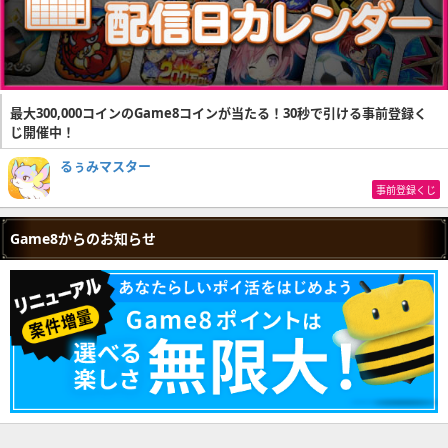
最大300,000コインのGame8コインが当たる！30秒で引ける事前登録く
じ開催中！
るぅみマスター
事前登録くじ
Game8からのお知らせ