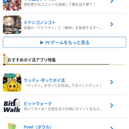
個性豊かなユニットを指揮して敵を迎え撃て！
ミナシゴノシゴト
武器の『アビリティ』と『戦神』を駆使するターン制コマンドバトルRPG！
PCゲームをもっと見る
おすすめポイ活アプリ特集
ウッディ‐守ってポイ活
「ウッディ」を守ってお世話してポイントゲット！
ビットウォーク
歩いてポイ活！日常生活でお得にポイントをもらおう
Powl（ポウル）