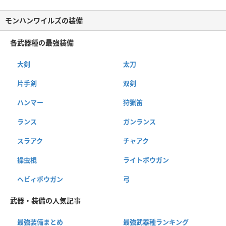
モンハンワイルズの装備
各武器種の最強装備
大剣
太刀
片手剣
双剣
ハンマー
狩猟笛
ランス
ガンランス
スラアク
チャアク
操虫棍
ライトボウガン
ヘビィボウガン
弓
武器・装備の人気記事
最強装備まとめ
最強武器種ランキング