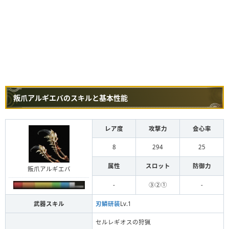
叛爪アルギエバのスキルと基本性能
レア度
攻撃力
会心率
8
294
25
属性
スロット
防御力
叛爪アルギエバ
-
③②①
-
武器スキル
刃鱗研装
Lv.1
セルレギオスの狩猟