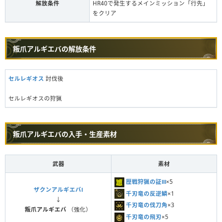
解放条件
HR40で発生するメインミッション「行先」
をクリア
叛爪アルギエバの解放条件
セルレギオス
討伐後
セルレギオスの狩猟
叛爪アルギエバの入手・生産素材
武器
素材
歴戦狩猟の証Ⅲ
×5
ザクンアルギエバⅠ
千刃竜の反逆鱗
×1
↓
千刃竜の伐刀角
×3
叛爪アルギエバ
（強化）
千刃竜の飛刃
×5