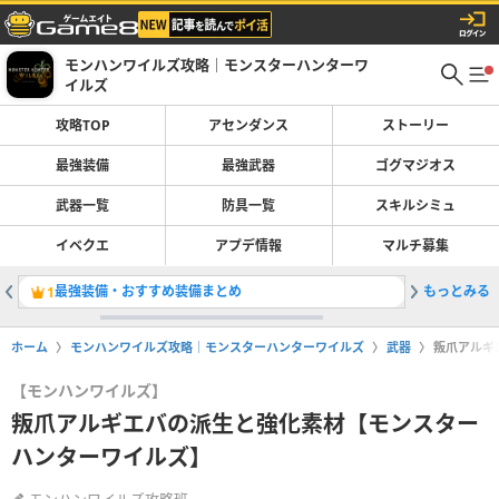
モンハンワイルズ攻略｜モンスターハンターワ
イルズ
攻略TOP
アセンダンス
ストーリー
最強装備
最強武器
ゴグマジオス
武器一覧
防具一覧
スキルシミュ
イベクエ
アプデ情報
マルチ募集
最強装備・おすすめ装備まとめ
もっとみる
Switc
1
2
ホーム
モンハンワイルズ攻略｜モンスターハンターワイルズ
武器
叛爪アルギ
【モンハンワイルズ】
叛爪アルギエバの派生と強化素材【モンスター
ハンターワイルズ】