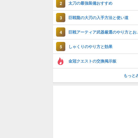
太刀の最強装備おすすめ
2
巨戟龍の大刃の入手方法と使い道
3
巨戟アーティア武
4
しゃくりのやり方と効果
5
金冠クエストの交換掲示板
もっと