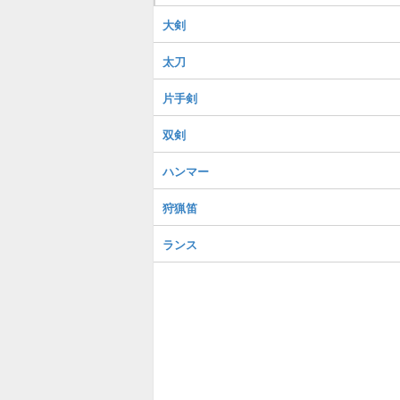
大剣
太刀
片手剣
双剣
ハンマー
狩猟笛
ランス