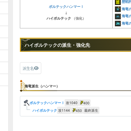
歴戦
ボルテックハンマーⅠ
海竜
↓
海竜
ハイボルテック
（強化）
海竜
ハイボルテックの派生・強化先
派生名
海竜派生（ハンマー）
ボルテックハンマーⅠ
攻
1040
400
ハイボルテック
攻
1144
最終派生
450