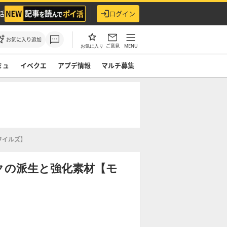
活
ログイン
お気に入り追加
ご意見
MENU
お気に入り
ミュ
イベクエ
アプデ情報
マルチ募集
ワイルズ】
クの派生と強化素材【モ