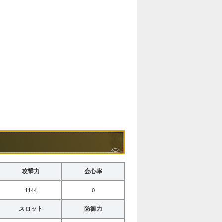
攻撃力
会心率
1144
0
スロット
防御力