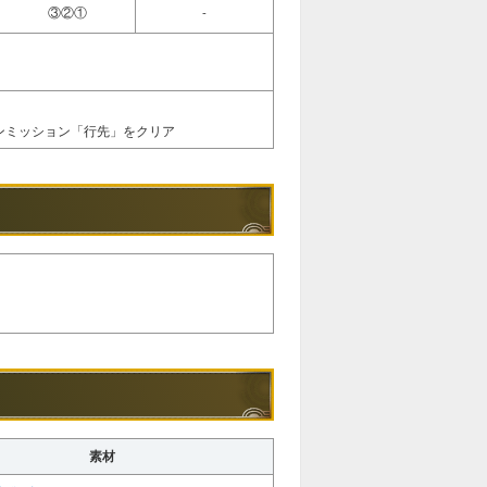
③②①
-
インミッション「行先」をクリア
素材