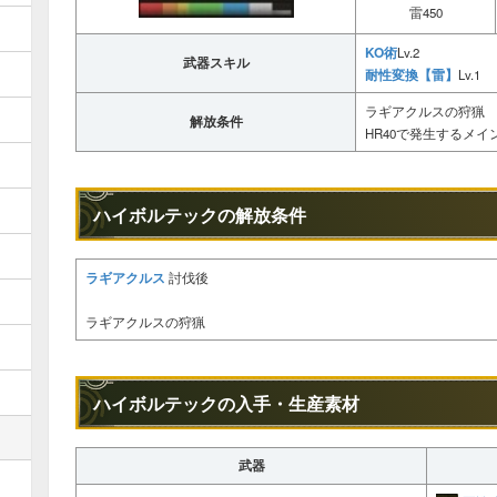
雷450
KO術
Lv.2
武器スキル
耐性変換【雷】
Lv.1
ラギアクルスの狩猟
解放条件
HR40で発生するメ
ハイボルテックの解放条件
ラギアクルス
討伐後
ラギアクルスの狩猟
ハイボルテックの入手・生産素材
武器