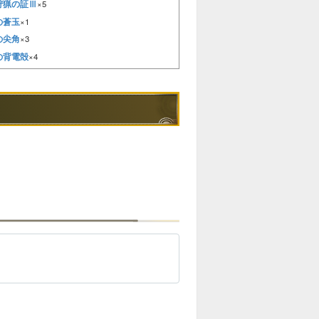
狩猟の証Ⅲ
×5
の蒼玉
×1
の尖角
×3
の背電殻
×4