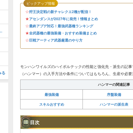
ピックアップ情報
☆
狩王決定戦の新チャレクエ2種が配信！
★
アセンダンスが2027年に発売！情報まとめ
☆
最終アプデ対応！最強武器種ランキング
器厳選のやり方とおすすめスキル
★
全武器種の最強装備・おすすめ装備まとめ
☆
巨戟アーティア武器厳選のやり方
モンハンワイルズのハイボルテックの性能と強化先・派生の記事
みる
（ハンマー）の入手方法や条件についてはもちろん、生産や必要
ハンマーの関連記事
最強装備
序盤装備
スキルおすすめ
ハンマーの派生表
目次