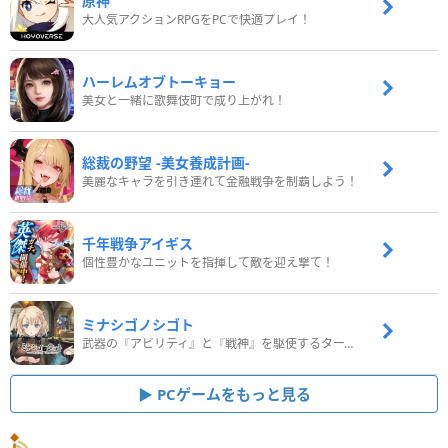
原神
大人気アクションRPGをPCで快適プレイ！
ハーレムオブトーキョー
美女と一緒に歌舞伎町で成り上がれ！
総裁の野望 -美女養成計画-
美麗なキャラを引き連れて金融戦争を制覇しよう！
千年戦争アイギス
個性豊かなユニットを指揮して敵を迎え撃て！
ミナシゴノシゴト
武器の『アビリティ』と『戦神』を駆使するターン制コマンドバトルRPG！
PCゲームをもっと見る