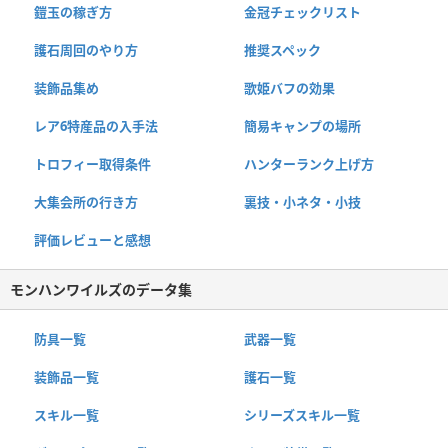
鎧玉の稼ぎ方
金冠チェックリスト
護石周回のやり方
推奨スペック
装飾品集め
歌姫バフの効果
レア6特産品の入手法
簡易キャンプの場所
トロフィー取得条件
ハンターランク上げ方
大集会所の行き方
裏技・小ネタ・小技
評価レビューと感想
モンハンワイルズのデータ集
防具一覧
武器一覧
装飾品一覧
護石一覧
スキル一覧
シリーズスキル一覧