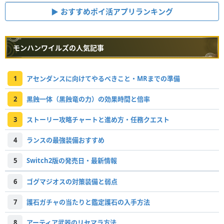
おすすめポイ活アプリランキング
モンハンワイルズの人気記事
1
アセンダンスに向けてやるべきこと・MRまでの準備
2
黒蝕一体（黒蝕竜の力）の効果時間と倍率
3
ストーリー攻略チャートと進め方・任務クエスト
4
ランスの最強装備おすすめ
5
Switch2版の発売日・最新情報
6
ゴグマジオスの対策装備と弱点
7
護石ガチャの当たりと鑑定護石の入手方法
8
アーティア武器のリセマラ方法