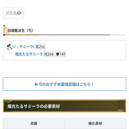
派生名
白熾龍派生（弓）
ゾ・サミーラⅠ
攻
252
140
熾光たるサミーラ
攻
264
▶︎弓のおすすめ最強装備はこちら！
熾光たるサミーラの必要素材
武器
強化素材