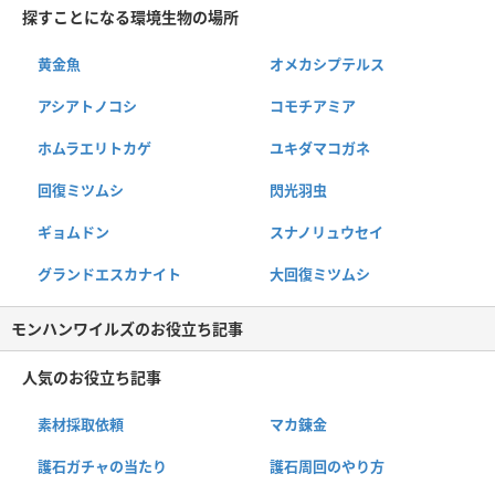
探すことになる環境生物の場所
黄金魚
オメカシプテルス
アシアトノコシ
コモチアミア
ホムラエリトカゲ
ユキダマコガネ
回復ミツムシ
閃光羽虫
ギョムドン
スナノリュウセイ
グランドエスカナイト
大回復ミツムシ
モンハンワイルズのお役立ち記事
人気のお役立ち記事
素材採取依頼
マカ錬金
護石ガチャの当たり
護石周回のやり方