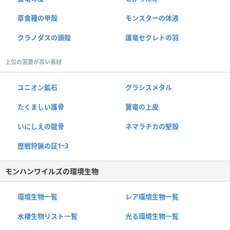
草食種の甲殻
モンスターの体液
クラノダスの頭殻
護竜セクレトの羽
上位の需要が高い素材
ユニオン鉱石
グラシスメタル
たくましい護骨
翼竜の上皮
いにしえの龍骨
ネマラチカの堅殻
歴戦狩猟の証1~3
モンハンワイルズの環境生物
環境生物一覧
レア環境生物一覧
水棲生物リスト一覧
光る環境生物一覧