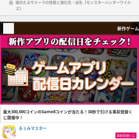
熾光たるサミーラの性能と強化先・派生【モンスターハンターワイル
ズ】
新作ゲーム
最大300,000コインのGame8コインが当たる！30秒で引ける事前登録く
じ開催中！
るぅみマスター
事前登録くじ