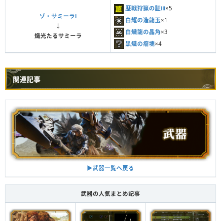
歴戦狩猟の証Ⅲ
×5
ゾ・サミーラⅠ
白耀の造龍玉
×1
↓
白熾龍の晶角
×3
熾光たるサミーラ
黒熾の瘤塊
×4
関連記事
▶︎武器一覧へ戻る
武器の人気まとめ記事