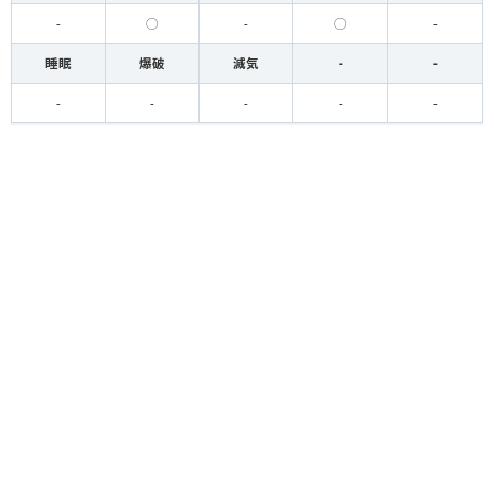
-
◯
-
◯
-
睡眠
爆破
滅気
-
-
-
-
-
-
-