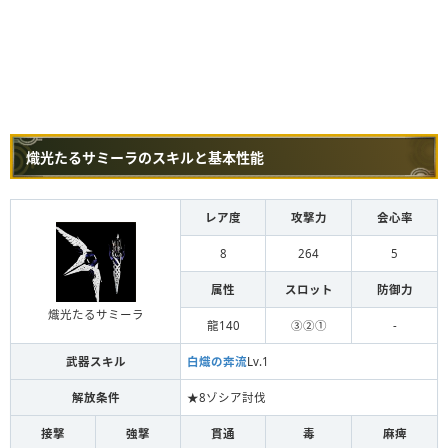
熾光たるサミーラのスキルと基本性能
レア度
攻撃力
会心率
8
264
5
属性
スロット
防御力
熾光たるサミーラ
龍140
③②①
-
武器スキル
白熾の奔流
Lv.1
解放条件
★8ゾシア討伐
接撃
強撃
貫通
毒
麻痺