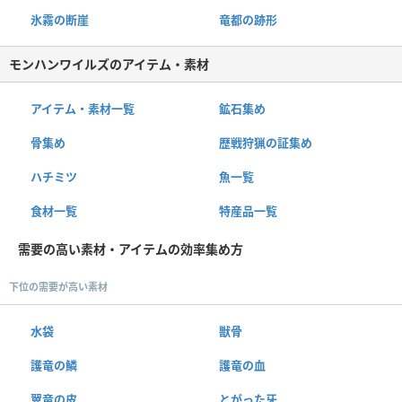
氷霧の断崖
竜都の跡形
モンハンワイルズのアイテム・素材
アイテム・素材一覧
鉱石集め
骨集め
歴戦狩猟の証集め
ハチミツ
魚一覧
食材一覧
特産品一覧
需要の高い素材・アイテムの効率集め方
下位の需要が高い素材
水袋
獣骨
護竜の鱗
護竜の血
翼竜の皮
とがった牙