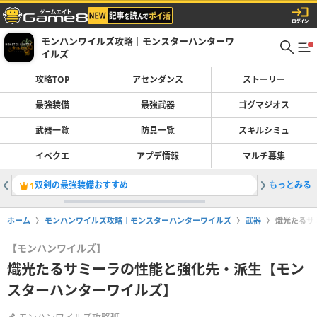
モンハンワイルズ攻略｜モンスターハンターワ
イルズ
攻略TOP
アセンダンス
ストーリー
最強装備
最強武器
ゴグマジオス
武器一覧
防具一覧
スキルシミュ
イベクエ
アプデ情報
マルチ募集
双剣の最強装備おすすめ
もっとみる
ライトボ
1
2
ホーム
モンハンワイルズ攻略｜モンスターハンターワイルズ
武器
熾光たるサ
【モンハンワイルズ】
熾光たるサミーラの性能と強化先・派生【モン
スターハンターワイルズ】