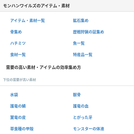
モンハンワイルズのアイテム・素材
アイテム・素材一覧
鉱石集め
骨集め
歴戦狩猟の証集め
ハチミツ
魚一覧
食材一覧
特産品一覧
需要の高い素材・アイテムの効率集め方
下位の需要が高い素材
水袋
獣骨
護竜の鱗
護竜の血
翼竜の皮
とがった牙
草食種の甲殻
モンスターの体液