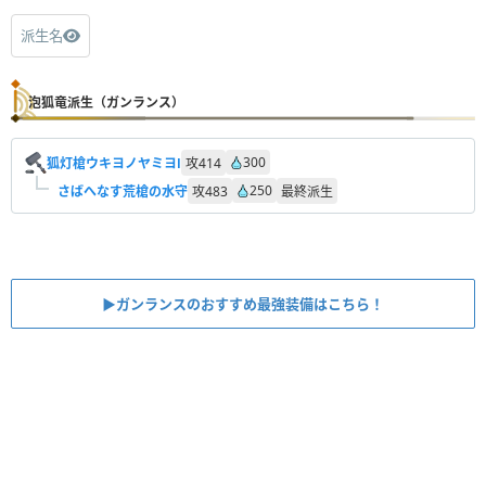
派生名
泡狐竜派生（ガンランス）
300
狐灯槍ウキヨノヤミヨⅠ
攻
414
250
さばへなす荒槍の水守
攻
483
最終派生
▶︎ガンランスのおすすめ最強装備はこちら！