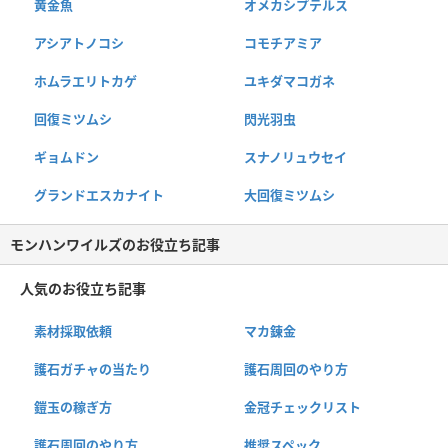
黄金魚
オメカシプテルス
アシアトノコシ
コモチアミア
ホムラエリトカゲ
ユキダマコガネ
回復ミツムシ
閃光羽虫
ギョムドン
スナノリュウセイ
グランドエスカナイト
大回復ミツムシ
モンハンワイルズのお役立ち記事
人気のお役立ち記事
素材採取依頼
マカ錬金
護石ガチャの当たり
護石周回のやり方
鎧玉の稼ぎ方
金冠チェックリスト
護石周回のやり方
推奨スペック