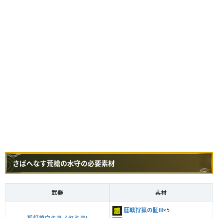
さばへなす荒槍の水守の必要素材
武器
素材
歴戦狩猟の証Ⅲ
×5
狐灯槍ウキヨノヤミヨⅠ