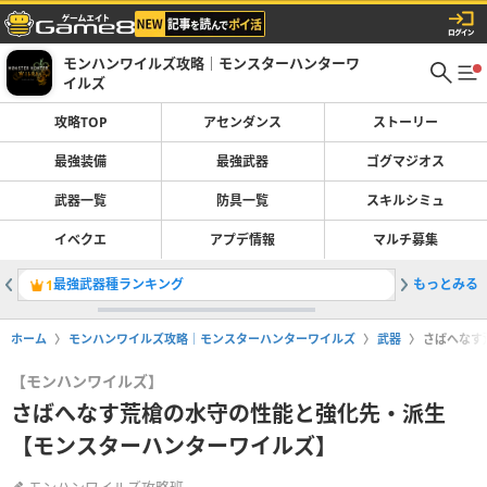
モンハンワイルズ攻略｜モンスターハンターワ
イルズ
攻略TOP
アセンダンス
ストーリー
最強装備
最強武器
ゴグマジオス
武器一覧
防具一覧
スキルシミュ
イベクエ
アプデ情報
マルチ募集
最強武器種ランキング
もっとみる
叛砲アル
1
2
ホーム
モンハンワイルズ攻略｜モンスターハンターワイルズ
武器
さばへなす
【モンハンワイルズ】
さばへなす荒槍の水守の性能と強化先・派生
【モンスターハンターワイルズ】