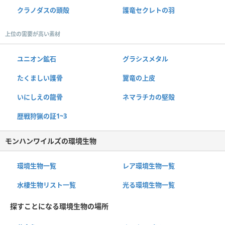
クラノダスの頭殻
護竜セクレトの羽
上位の需要が高い素材
ユニオン鉱石
グラシスメタル
たくましい護骨
翼竜の上皮
いにしえの龍骨
ネマラチカの堅殻
歴戦狩猟の証1~3
モンハンワイルズの環境生物
環境生物一覧
レア環境生物一覧
水棲生物リスト一覧
光る環境生物一覧
探すことになる環境生物の場所