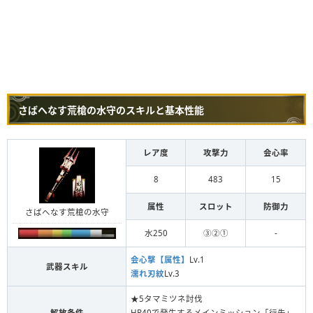
さばへなす荒槍の水守のスキルと基本性能
レア度
攻撃力
会心率
8
483
15
属性
スロット
防御力
さばへなす荒槍の水守
水250
③②①
-
会心撃【属性】
Lv.1
武器スキル
濡れ刃紋
Lv.3
★5タマミツネ討伐
解放条件
HR40で発生するメインミッション「行先」