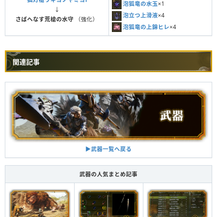
泡狐竜の水玉
×1
↓
泡立つ上滑液
×4
さばへなす荒槍の水守
（強化）
泡狐竜の上錦ヒレ
×4
関連記事
▶︎武器一覧へ戻る
武器の人気まとめ記事