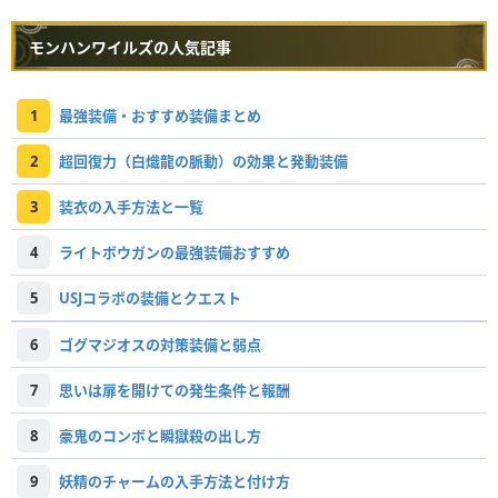
モンハンワイルズの人気記事
1
最強装備・おすすめ装備まとめ
2
超回復力（白熾龍の脈動）の効果と発動装備
3
装衣の入手方法と一覧
4
ライトボウガンの最強装備おすすめ
5
USJコラボの装備とクエスト
6
ゴグマジオスの対策装備と弱点
7
思いは扉を開けての発生条件と報酬
8
豪鬼のコンボと瞬獄殺の出し方
9
妖精のチャームの入手方法と付け方