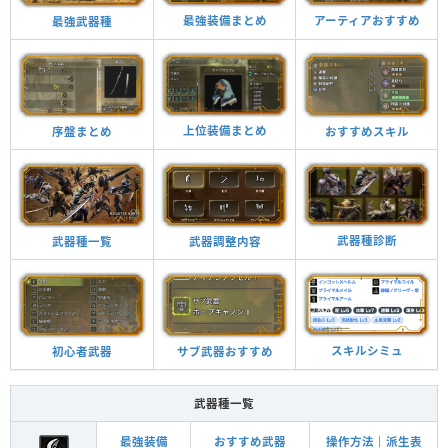
最強装備まとめ
アーティアおすすめ
最強武器種
上位装備まとめ
おすすめスキル
序盤まとめ
武器種診断
武器調整内容
武器種一覧
スキルシミュ
サブ武器おすすめ
初心者武器
武器種一覧
最強装備
おすすめ武器
操作方法
｜
派生表