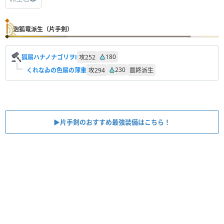
泡狐竜派生（片手剣）
180
狐扇ハナノナゴリヲⅠ
攻
252
230
くれなゐの色扇の薄重
攻
294
最終派生
▶︎片手剣のおすすめ最強装備はこちら！