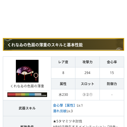
くれなゐの色扇の薄重のスキルと基本性能
レア度
攻撃力
会心率
8
294
15
属性
スロット
防御力
くれなゐの色扇の薄重
水230
③②①
-
会心撃【属性】
Lv.1
武器スキル
濡れ刃紋
Lv.3
★5タマミツネ討伐
解放条件
HR40で発生するメインミッション「行先」