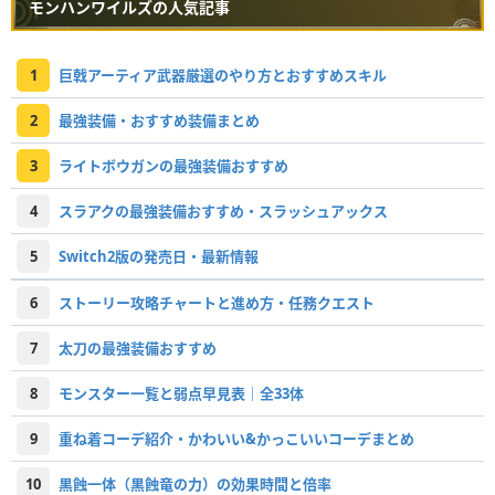
モンハンワイルズの人気記事
1
巨戟アーティア武器厳選のやり方とおすすめスキル
2
最強装備・おすすめ装備まとめ
3
ライトボウガンの最強装備おすすめ
4
スラアクの最強装備おすすめ・スラッシュアックス
5
Switch2版の発売日・最新情報
6
ストーリー攻略チャートと進め方・任務クエスト
7
太刀の最強装備おすすめ
8
モンスター一覧と弱点早見表｜全33体
9
重ね着コーデ紹介・かわいい&かっこいいコーデまとめ
10
黒蝕一体（黒蝕竜の力）の効果時間と倍率