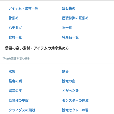
アイテム・素材一覧
鉱石集め
骨集め
歴戦狩猟の証集め
ハチミツ
魚一覧
食材一覧
特産品一覧
需要の高い素材・アイテムの効率集め方
下位の需要が高い素材
水袋
獣骨
護竜の鱗
護竜の血
翼竜の皮
とがった牙
草食種の甲殻
モンスターの体液
クラノダスの頭殻
護竜セクレトの羽