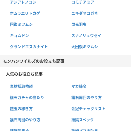
アシアトノコシ
コモチアミア
ホムラエリトカゲ
ユキダマコガネ
回復ミツムシ
閃光羽虫
ギョムドン
スナノリュウセイ
グランドエスカナイト
大回復ミツムシ
モンハンワイルズのお役立ち記事
人気のお役立ち記事
素材採取依頼
マカ錬金
護石ガチャの当たり
護石周回のやり方
鎧玉の稼ぎ方
金冠チェックリスト
護石周回のやり方
推奨スペック
装飾品集め
歌姫バフの効果