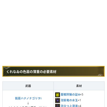
くれなゐの色扇の薄重の必要素材
武器
素材
歴戦狩猟の証Ⅲ
×5
狐扇ハナノナゴリヲⅠ
泡狐竜の水玉
×1
↓
泡立つ上滑液
×4