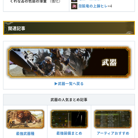
くれなゐの色扇の薄重
（強化）
泡狐竜の上錦ヒレ
×4
関連記事
▶︎武器一覧へ戻る
武器の人気まとめ記事
最強装備まとめ
アーティアおすすめ
最強武器種