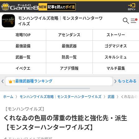
モンハンワイルズ攻略｜モンスターハンターワ
イルズ
攻略TOP
アセンダンス
ストーリー
最強装備
最強武器
ゴグマジオス
武器一覧
防具一覧
スキルシミュ
イベクエ
アプデ情報
マルチ募集
最強武器種ランキング
もっとみる
最強装備
1
2
ホーム
モンハンワイルズ攻略｜モンスターハンターワイルズ
武器
くれなゐの
【モンハンワイルズ】
くれなゐの色扇の薄重の性能と強化先・派生
【モンスターハンターワイルズ】