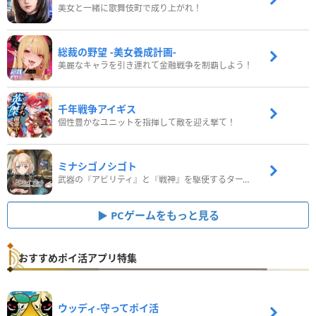
美女と一緒に歌舞伎町で成り上がれ！
総裁の野望 -美女養成計画-
美麗なキャラを引き連れて金融戦争を制覇しよう！
千年戦争アイギス
個性豊かなユニットを指揮して敵を迎え撃て！
ミナシゴノシゴト
武器の『アビリティ』と『戦神』を駆使するターン制コマンドバトルRPG！
PCゲームをもっと見る
おすすめポイ活アプリ特集
ウッディ‐守ってポイ活