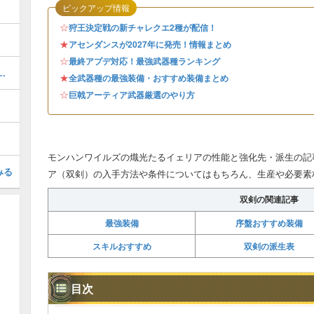
ピックアップ情報
☆
狩王決定戦の新チャレクエ2種が配信！
★
アセンダンスが2027年に発売！情報まとめ
☆
最終アプデ対応！最強武器種ランキング
器厳選のやり方とおすすめスキル
★
全武器種の最強装備・おすすめ装備まとめ
☆
巨戟アーティア武器厳選のやり方
モンハンワイルズの熾光たるイェリアの性能と強化先・派生の記
みる
ア（双剣）の入手方法や条件についてはもちろん、生産や必要素
双剣の関連記事
最強装備
序盤おすすめ装備
スキルおすすめ
双剣の派生表
目次