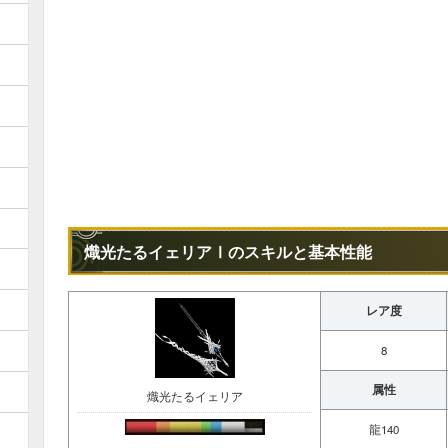
熾光たるイェリアⅠのスキルと基本性能
レア度
8
属性
熾光たるイェリア
龍140