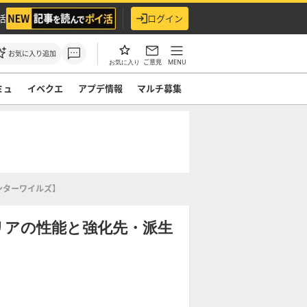
活
ログイン
お気に入り追加
ご意見
MENU
お気に入り
ミュ
イベクエ
アプデ情報
マルチ募集
ンターワイルズ】
リアの性能と強化先・派生