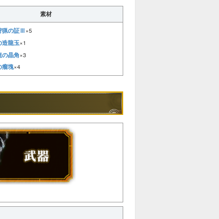
素材
狩猟の証Ⅲ
×5
の造龍玉
×1
龍の晶角
×3
の瘤塊
×4