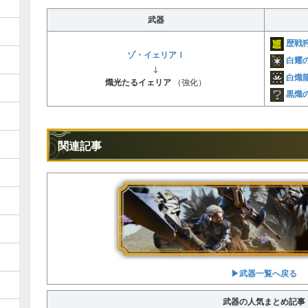
武器
歴戦
ゾ・イェリアⅠ
白耀
↓
白熾
熾光たるイェリア
（強化）
黒熾
関連記事
▶︎武器一覧へ戻る
武器の人気まとめ記事