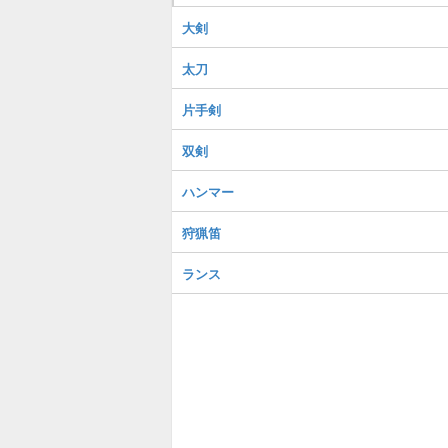
大剣
太刀
片手剣
双剣
ハンマー
狩猟笛
ランス