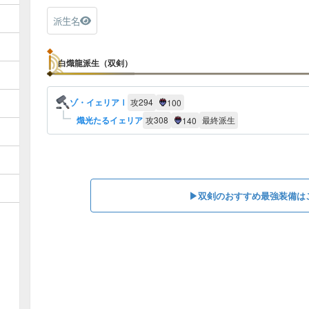
派生名
白熾龍派生（双剣）
ゾ・イェリアⅠ
攻
294
100
熾光たるイェリア
攻
308
最終派生
140
▶︎双剣のおすすめ最強装備は