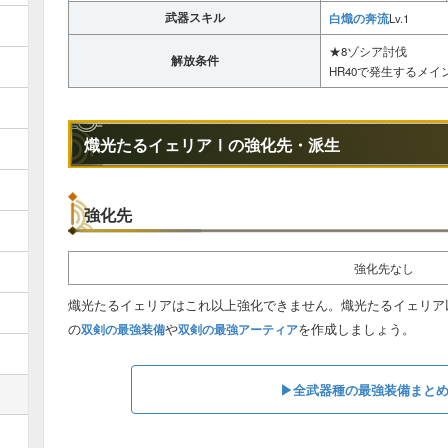
武器スキル
白熾の奔流
Lv.1
★8ゾシア討伐
解放条件
HR40で発生するメ
熾光たるイェリアⅠの強化先・派生
強化先
強化先なし
熾光たるイェリアはこれ以上強化できません。熾光たるイェリア
の
や
を作成しましょう。
双剣の最強装備
双剣の最強アーティア
▶︎全武器種の最強装備まと