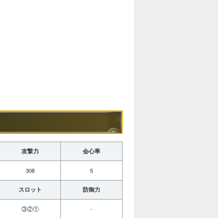
攻撃力
会心率
308
5
スロット
防御力
③②①
-