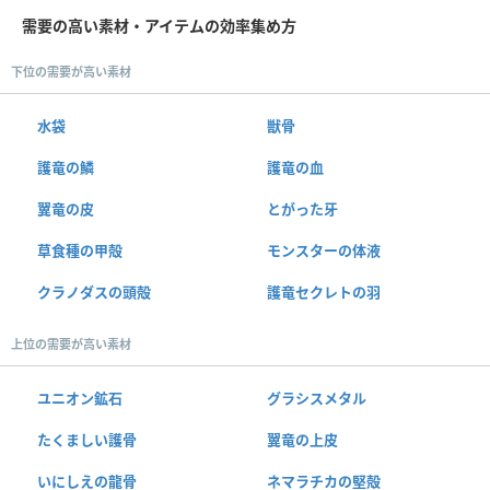
需要の高い素材・アイテムの効率集め方
下位の需要が高い素材
水袋
獣骨
護竜の鱗
護竜の血
翼竜の皮
とがった牙
草食種の甲殻
モンスターの体液
クラノダスの頭殻
護竜セクレトの羽
上位の需要が高い素材
ユニオン鉱石
グラシスメタル
たくましい護骨
翼竜の上皮
いにしえの龍骨
ネマラチカの堅殻