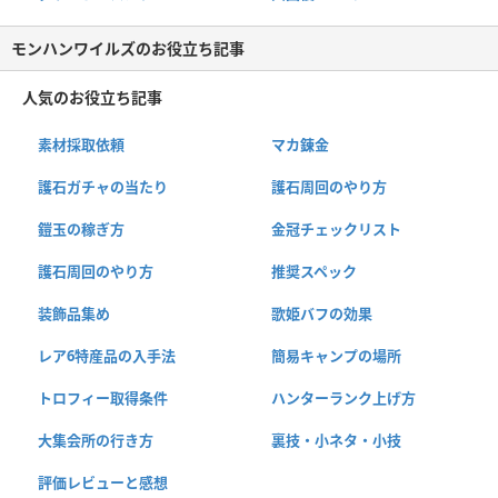
モンハンワイルズのお役立ち記事
人気のお役立ち記事
素材採取依頼
マカ錬金
護石ガチャの当たり
護石周回のやり方
鎧玉の稼ぎ方
金冠チェックリスト
護石周回のやり方
推奨スペック
装飾品集め
歌姫バフの効果
レア6特産品の入手法
簡易キャンプの場所
トロフィー取得条件
ハンターランク上げ方
大集会所の行き方
裏技・小ネタ・小技
評価レビューと感想