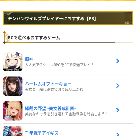
モンハンワイルズプレイヤーにおすすめ【PR】
PCで遊べるおすすめゲーム
原神
大人気アクションRPGをPCで快適プレイ！
ハーレムオブトーキョー
美女と一緒に歌舞伎町で成り上がれ！
総裁の野望 -美女養成計画-
美麗なキャラを引き連れて金融戦争を制覇しよう！
千年戦争アイギス