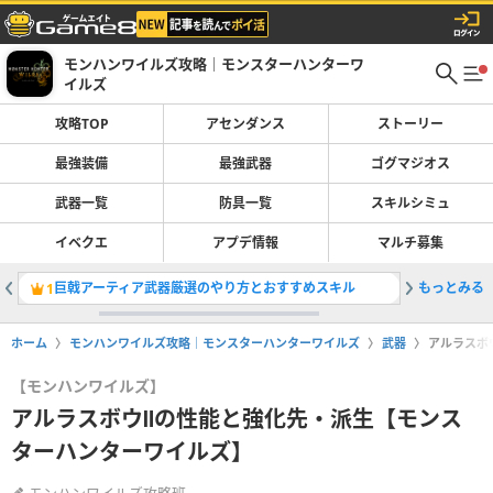
モンハンワイルズ攻略｜モンスターハンターワ
イルズ
攻略TOP
アセンダンス
ストーリー
最強装備
最強武器
ゴグマジオス
武器一覧
防具一覧
スキルシミュ
イベクエ
アプデ情報
マルチ募集
巨戟アーティア武器厳選のやり方とおすすめスキル
もっとみる
太刀の最
1
2
ホーム
モンハンワイルズ攻略｜モンスターハンターワイルズ
武器
アルラスボ
【モンハンワイルズ】
アルラスボウⅡの性能と強化先・派生【モンス
ターハンターワイルズ】