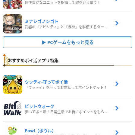
個性豊かなユニットを指揮して敵を迎え撃て！
ミナシゴノシゴト
武器の『アビリティ』と『戦神』を駆使するターン制コマンドバトルRPG！
PCゲームをもっと見る
おすすめポイ活アプリ特集
ウッディ‐守ってポイ活
「ウッディ」を守ってお世話してポイントゲット！
ビットウォーク
歩いてポイ活！日常生活でお得にポイントをもらおう
Powl（ポウル）