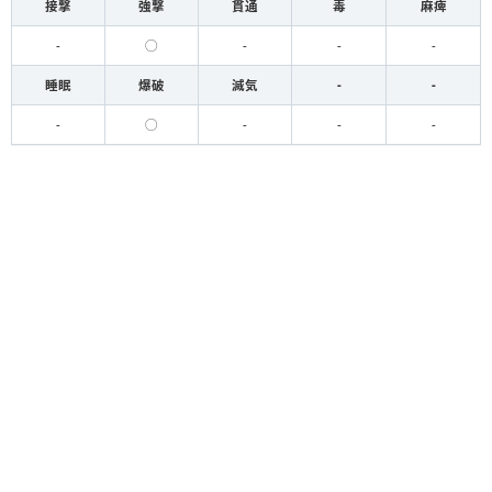
接撃
強撃
貫通
毒
麻痺
-
◯
-
-
-
睡眠
爆破
滅気
-
-
-
◯
-
-
-