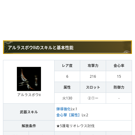
アルラスボウⅡのスキルと基本性能
レア度
攻撃力
会心率
6
216
15
属性
スロット
防御力
アルラスボウⅡ
火130
②①ー
-
弾導強化
Lv.1
武器スキル
会心撃【属性】
Lv.2
解放条件
★5護竜リオレウス討伐