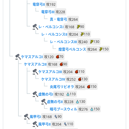
竜穿弓Ⅱ
攻
192
竜穿弓Ⅲ
攻
228
真・竜穿弓
攻
264
90
レ・ペルコンスⅠ
攻
168
110
レ・ペルコンスⅡ
攻
204
130
レ・ペルコンスⅢ
攻
240
150
煌雷弓ペルコンス
攻
264
70
ケマスアルコⅠ
攻
120
90
ケマスアルコⅡ
攻
168
110
ケマスアルコⅢ
攻
204
130
ケマスアルコⅣ
攻
252
150
炎尾弓リビオラ
攻
264
110
虚無の弓Ⅰ
攻
192
130
虚無の弓Ⅱ
攻
228
150
暗弓ブースウィル
攻
276
90
風甲弓Ⅰ
攻
168
110
風甲弓Ⅱ
攻
204