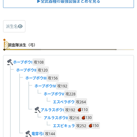
▶︎全武器種の最強装備まとめを見る
派生名
調査隊派生（弓）
ホープボウⅠ
攻
108
ホープボウⅡ
攻
120
ホープボウⅢ
攻
156
ホープボウⅣ
攻
192
ホープボウV
攻
228
エスペラボウ
攻
264
110
アルラスボウⅠ
攻
192
130
アルラスボウⅡ
攻
216
150
エスピキュラ
攻
252
竜穿弓Ⅰ
攻
144