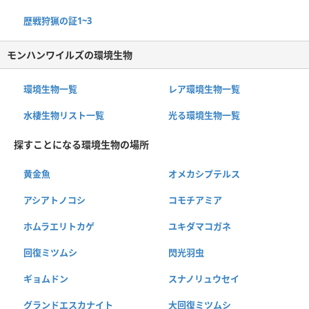
歴戦狩猟の証1~3
モンハンワイルズの環境生物
環境生物一覧
レア環境生物一覧
水棲生物リスト一覧
光る環境生物一覧
探すことになる環境生物の場所
黄金魚
オメカシプテルス
アシアトノコシ
コモチアミア
ホムラエリトカゲ
ユキダマコガネ
回復ミツムシ
閃光羽虫
ギョムドン
スナノリュウセイ
グランドエスカナイト
大回復ミツムシ