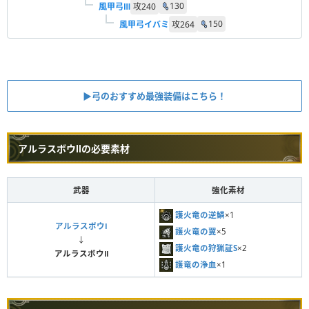
130
風甲弓Ⅲ
攻
240
150
風甲弓イバミ
攻
264
▶︎弓のおすすめ最強装備はこちら！
アルラスボウⅡの必要素材
武器
強化素材
護火竜の逆鱗
×1
アルラスボウⅠ
護火竜の翼
×5
↓
護火竜の狩猟証S
×2
アルラスボウⅡ
護竜の浄血
×1