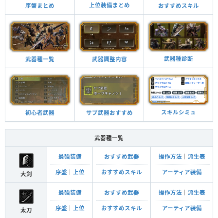
上位装備まとめ
おすすめスキル
序盤まとめ
武器種診断
武器調整内容
武器種一覧
スキルシミュ
サブ武器おすすめ
初心者武器
武器種一覧
最強装備
おすすめ武器
操作方法
｜
派生表
序盤
｜
上位
おすすめスキル
アーティア装備
大剣
最強装備
おすすめ武器
操作方法
｜
派生表
序盤
｜
上位
おすすめスキル
アーティア装備
太刀