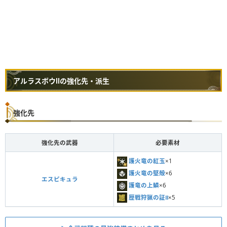
アルラスボウⅡの強化先・派生
強化先
強化先の武器
必要素材
護火竜の紅玉
×1
護火竜の堅殻
×6
エスピキュラ
護竜の上鱗
×6
歴戦狩猟の証Ⅱ
×5