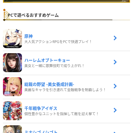
PCで遊べるおすすめゲーム
原神
大人気アクションRPGをPCで快適プレイ！
ハーレムオブトーキョー
美女と一緒に歌舞伎町で成り上がれ！
総裁の野望 -美女養成計画-
美麗なキャラを引き連れて金融戦争を制覇しよう！
千年戦争アイギス
個性豊かなユニットを指揮して敵を迎え撃て！
ミナシゴノシゴト