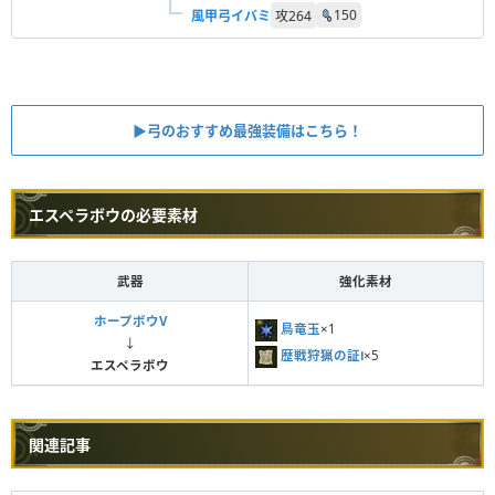
150
風甲弓イバミ
攻
264
▶︎弓のおすすめ最強装備はこちら！
エスペラボウの必要素材
武器
強化素材
ホープボウV
鳥竜玉
×1
↓
歴戦狩猟の証Ⅰ
×5
エスペラボウ
関連記事