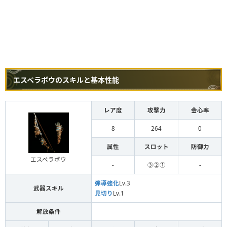
エスペラボウのスキルと基本性能
レア度
攻撃力
会心率
8
264
0
属性
スロット
防御力
エスペラボウ
-
③②①
-
弾導強化
Lv.3
武器スキル
見切り
Lv.1
解放条件