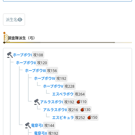
派生名
調査隊派生（弓）
ホープボウⅠ
攻
108
ホープボウⅡ
攻
120
ホープボウⅢ
攻
156
ホープボウⅣ
攻
192
ホープボウV
攻
228
エスペラボウ
攻
264
110
アルラスボウⅠ
攻
192
130
アルラスボウⅡ
攻
216
150
エスピキュラ
攻
252
竜穿弓Ⅰ
攻
144
竜穿弓Ⅱ
攻
192