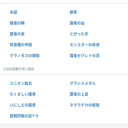
水袋
獣骨
護竜の鱗
護竜の血
翼竜の皮
とがった牙
草食種の甲殻
モンスターの体液
クラノダスの頭殻
護竜セクレトの羽
上位の需要が高い素材
ユニオン鉱石
グラシスメタル
たくましい護骨
翼竜の上皮
いにしえの龍骨
ネマラチカの堅殻
歴戦狩猟の証1~3