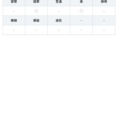
接撃
強撃
貫通
毒
麻痺
-
◯
-
◯
-
睡眠
爆破
滅気
-
-
-
-
-
-
-