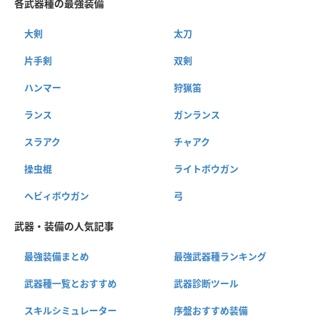
各武器種の最強装備
大剣
太刀
片手剣
双剣
ハンマー
狩猟笛
ランス
ガンランス
スラアク
チャアク
操虫棍
ライトボウガン
ヘビィボウガン
弓
武器・装備の人気記事
最強装備まとめ
最強武器種ランキング
武器種一覧とおすすめ
武器診断ツール
スキルシミュレーター
序盤おすすめ装備