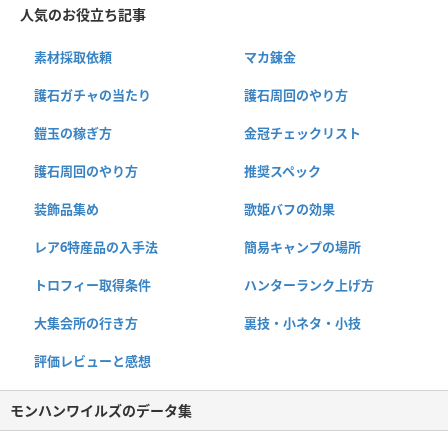
人気のお役立ち記事
素材採取依頼
マカ錬金
護石ガチャの当たり
護石周回のやり方
鎧玉の稼ぎ方
金冠チェックリスト
護石周回のやり方
推奨スペック
装飾品集め
歌姫バフの効果
レア6特産品の入手法
簡易キャンプの場所
トロフィー取得条件
ハンターランク上げ方
大集会所の行き方
裏技・小ネタ・小技
評価レビューと感想
モンハンワイルズのデータ集