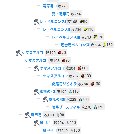
竜穿弓Ⅲ
攻
228
真・竜穿弓
攻
264
90
レ・ペルコンスⅠ
攻
168
110
レ・ペルコンスⅡ
攻
204
130
レ・ペルコンスⅢ
攻
240
150
煌雷弓ペルコンス
攻
264
70
ケマスアルコⅠ
攻
120
90
ケマスアルコⅡ
攻
168
110
ケマスアルコⅢ
攻
204
130
ケマスアルコⅣ
攻
252
150
炎尾弓リビオラ
攻
264
110
虚無の弓Ⅰ
攻
192
130
虚無の弓Ⅱ
攻
228
150
暗弓ブースウィル
攻
276
90
風甲弓Ⅰ
攻
168
110
風甲弓Ⅱ
攻
204
130
風甲弓Ⅲ
攻
240