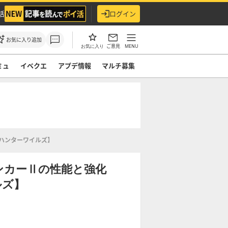
活
ログイン
お気に入り追加
ご意見
MENU
お気に入り
ミュ
イベクエ
アプデ情報
マルチ募集
ハンターワイルズ】
ンカーⅡの性能と強化
ルズ】