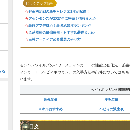
ピックアップ情報
☆
狩王決定戦の新チャレクエ2種が配信！
★
アセンダンスが2027年に発売！情報まとめ
☆
最終アプデ対応！最強武器種ランキング
★
全武器種の最強装備・おすすめ装備まとめ
☆
巨戟アーティア武器厳選のやり方
装備（シュバルカγ）のスキルと性能
モンハンワイルズのパワースティンカーⅡの性能と強化先・派生
みる
ィンカーⅡ（ヘビィボウガン）の入手方法や条件についてはもち
います。
ヘビィボウガンの関連記
最強装備
序盤装備
スキルおすすめ
ヘビィの派生表
目次