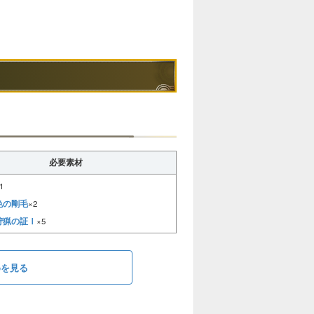
5
2
必要素材
1
色の剛毛
×2
4
狩猟の証Ⅰ
×5
めを見る