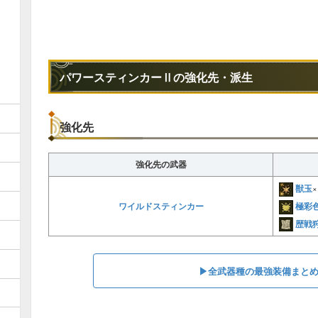
火炎弾
1
水冷弾
氷結弾
電撃弾
パワースティンカーⅡの強化先・派生
滅龍弾
回復弾
1
強化先
鬼人弾
強化先の武器
硬化弾
獣玉
×
減気弾
極彩
ワイルドスティンカー
捕獲弾
1
歴戦
▶︎全武器種の最強装備まと