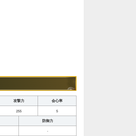
攻撃力
会心率
255
5
防御力
-