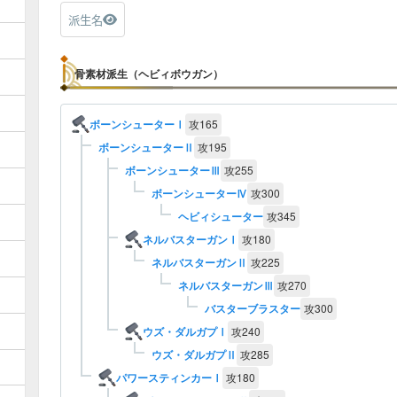
派生名
骨素材派生（ヘビィボウガン）
ボーンシューターⅠ
攻
165
ボーンシューターⅡ
攻
195
ボーンシューターⅢ
攻
255
ボーンシューターⅣ
攻
300
ヘビィシューター
攻
345
ネルバスターガンⅠ
攻
180
ネルバスターガンⅡ
攻
225
ネルバスターガンⅢ
攻
270
バスターブラスター
攻
300
ウズ・ダルガプⅠ
攻
240
ウズ・ダルガプⅡ
攻
285
パワースティンカーⅠ
攻
180