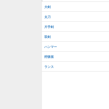
大剣
太刀
片手剣
双剣
ハンマー
狩猟笛
ランス