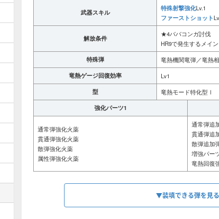
特殊射撃強化
Lv.1
武器スキル
ファーストショット
Lv
★4ババコンガ討伐
解放条件
HR9で発生するメイ
特殊弾
竜熱機関竜弾／竜熱
竜熱ゲージ回復効率
Lv1
型
竜熱モード特化型Ⅰ
強化パーツ1
通常弾追
通常弾強化火薬
貫通弾追
貫通弾強化火薬
散弾追加
散弾強化火薬
増強パー
属性弾強化火薬
竜熱回復
▼装填できる弾を見