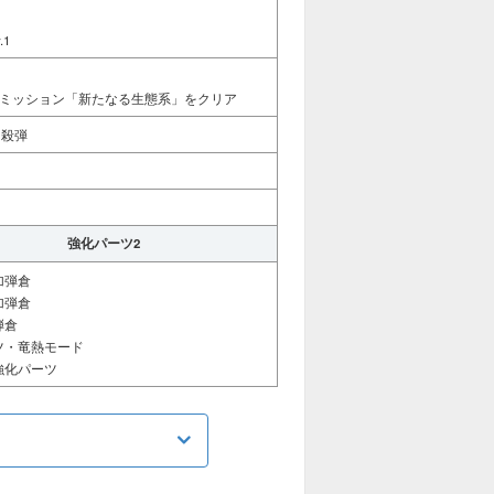
.1
ンミッション「新たなる生態系」をクリア
相殺弾
強化パーツ2
加弾倉
加弾倉
弾倉
ツ・竜熱モード
強化パーツ
る