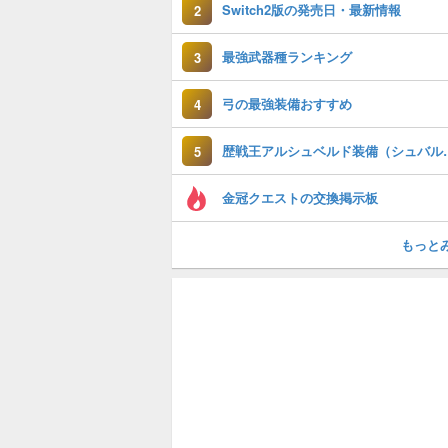
Switch2版の発売日・最新情報
2
最強武器種ランキング
3
弓の最強装備おすすめ
4
歴戦王アルシュベルド
5
金冠クエストの交換掲示板
もっと