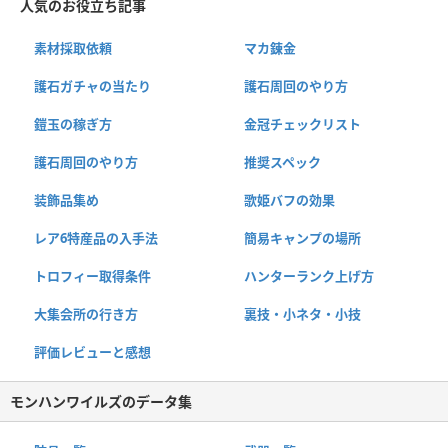
人気のお役立ち記事
素材採取依頼
マカ錬金
護石ガチャの当たり
護石周回のやり方
鎧玉の稼ぎ方
金冠チェックリスト
護石周回のやり方
推奨スペック
装飾品集め
歌姫バフの効果
レア6特産品の入手法
簡易キャンプの場所
トロフィー取得条件
ハンターランク上げ方
大集会所の行き方
裏技・小ネタ・小技
評価レビューと感想
モンハンワイルズのデータ集