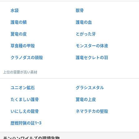
水袋
獣骨
護竜の鱗
護竜の血
翼竜の皮
とがった牙
草食種の甲殻
モンスターの体液
クラノダスの頭殻
護竜セクレトの羽
上位の需要が高い素材
ユニオン鉱石
グラシスメタル
たくましい護骨
翼竜の上皮
いにしえの龍骨
ネマラチカの堅殻
歴戦狩猟の証1~3
モンハンワイルズの環境生物