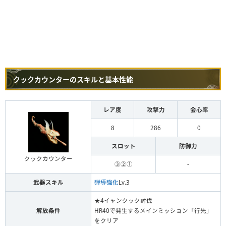
クックカウンターのスキルと基本性能
レア度
攻撃力
会心率
8
286
0
スロット
防御力
クックカウンター
③②①
-
武器スキル
弾導強化
Lv.3
★4イャンクック討伐
解放条件
HR40で発生するメインミッション「行先」
をクリア