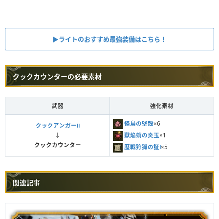
▶︎ライトのおすすめ最強装備はこちら！
クックカウンターの必要素材
武器
強化素材
怪鳥の堅殻
×6
クックアンガーⅡ
獄焔蛸の炎玉
×1
↓
クックカウンター
歴戦狩猟の証Ⅰ
×5
関連記事