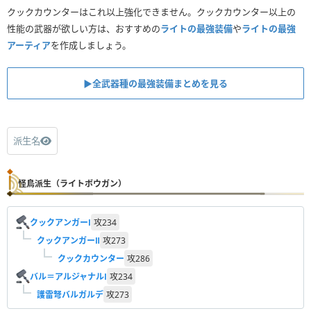
滅龍弾
クックカウンターはこれ以上強化できません。クックカウンター以上の
性能の武器が欲しい方は、おすすめの
ライトの最強装備
や
ライトの最強
回復弾
アーティア
を作成しましょう。
鬼人弾
1
2
硬化弾
▶︎全武器種の最強装備まとめを見る
減気弾
捕獲弾
1
4
派生名
怪鳥派生（ライトボウガン）
クックアンガーⅠ
攻
234
クックアンガーⅡ
攻
273
クックカウンター
攻
286
バル＝アルジャナルⅠ
攻
234
護雷弩バルガルデ
攻
273