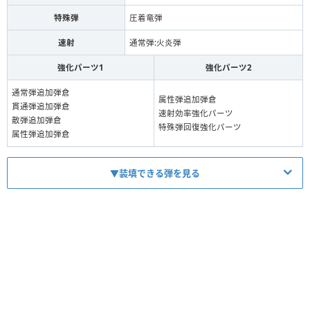
特殊弾
圧着竜弾
速射
通常弾:火炎弾
強化パーツ1
強化パーツ2
通常弾追加弾倉
属性弾追加弾倉
貫通弾追加弾倉
速射効率強化パーツ
散弾追加弾倉
特殊弾回復強化パーツ
属性弾追加弾倉
▼装填できる弾を見る
弾
Lv
装填数
通常弾
2
4
貫通弾
1
4