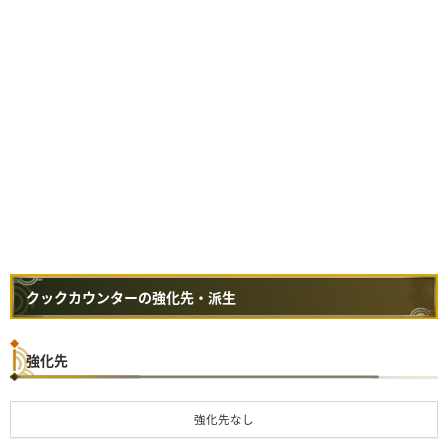
散弾
1
4
斬烈弾
徹甲榴弾
拡散弾
竜撃弾
毒弾
1
3
麻痺弾
1
3
睡眠弾
クックカウンターの強化先・派生
火炎弾
2
4
水冷弾
強化先
氷結弾
電撃弾
強化先なし