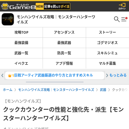
モンハンワイルズ攻略｜モンスターハンターワ
イルズ
攻略TOP
アセンダンス
ストーリー
最強装備
最強武器
ゴグマジオス
武器一覧
防具一覧
スキルシミュ
イベクエ
アプデ情報
マルチ募集
巨戟アーティア武器厳選のやり方とおすすめスキル
もっとみる
ライトボ
1
2
ホーム
モンハンワイルズ攻略｜モンスターハンターワイルズ
武器
クックカウ
【モンハンワイルズ】
クックカウンターの性能と強化先・派生【モン
スターハンターワイルズ】