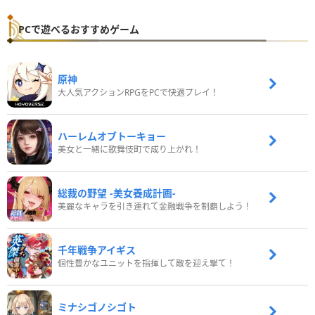
PCで遊べるおすすめゲーム
原神
大人気アクションRPGをPCで快適プレイ！
ハーレムオブトーキョー
美女と一緒に歌舞伎町で成り上がれ！
総裁の野望 -美女養成計画-
美麗なキャラを引き連れて金融戦争を制覇しよう！
千年戦争アイギス
個性豊かなユニットを指揮して敵を迎え撃て！
ミナシゴノシゴト