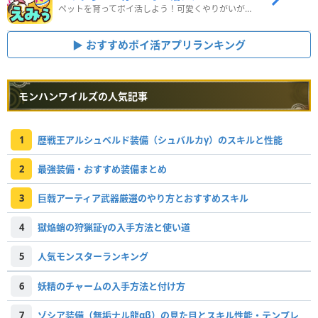
ペットを育ってポイ活しよう！可愛くやりがいがある新感覚アプリ
おすすめポイ活アプリランキング
モンハンワイルズの人気記事
1
歴戦王アルシュベルド装備（シュバルカγ）のスキルと性能
2
最強装備・おすすめ装備まとめ
3
巨戟アーティア武器厳選のやり方とおすすめスキル
4
獄焔蛸の狩猟証γの入手方法と使い道
5
人気モンスターランキング
6
妖精のチャームの入手方法と付け方
7
ゾシア装備（無垢ナル龍αβ）の見た目とスキル性能・テンプレ