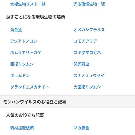
水棲生物リスト一覧
光る環境生物一覧
探すことになる環境生物の場所
黄金魚
オメカシプテルス
アシアトノコシ
コモチアミア
ホムラエリトカゲ
ユキダマコガネ
回復ミツムシ
閃光羽虫
ギョムドン
スナノリュウセイ
グランドエスカナイト
大回復ミツムシ
モンハンワイルズのお役立ち記事
人気のお役立ち記事
素材採取依頼
マカ錬金