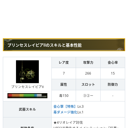
プリンセスレイピアⅡのスキルと基本性能
レア度
攻撃力
会心率
7
266
15
属性
スロット
防御力
プリンセスレイピアⅡ
毒150
③②ー
-
会心撃【特殊】
Lv.3
武器スキル
毒ダメージ強化
Lv.1
★4リオレイア討伐