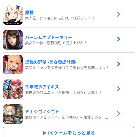
原神
大人気アクションRPGをPCで快適プレイ！
ハーレムオブトーキョー
美女と一緒に歌舞伎町で成り上がれ！
総裁の野望 -美女養成計画-
美麗なキャラを引き連れて金融戦争を制覇しよう！
千年戦争アイギス
個性豊かなユニットを指揮して敵を迎え撃て！
ミナシゴノシゴト
武器の『アビリティ』と『戦神』を駆使するターン制コマンドバトルRPG！
PCゲームをもっと見る