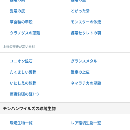
翼竜の皮
とがった牙
草食種の甲殻
モンスターの体液
クラノダスの頭殻
護竜セクレトの羽
上位の需要が高い素材
ユニオン鉱石
グラシスメタル
たくましい護骨
翼竜の上皮
いにしえの龍骨
ネマラチカの堅殻
歴戦狩猟の証1~3
モンハンワイルズの環境生物
環境生物一覧
レア環境生物一覧