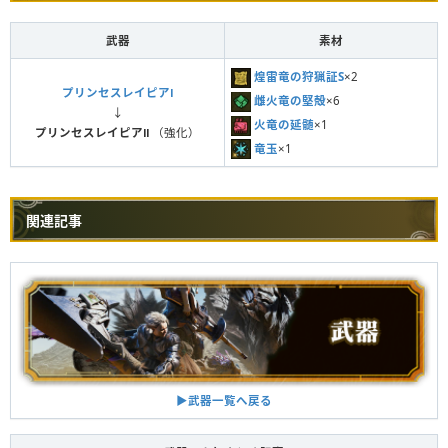
武器
素材
煌雷竜の狩猟証S
×2
プリンセスレイピアⅠ
雌火竜の堅殻
×6
↓
火竜の延髄
×1
プリンセスレイピアⅡ
（強化）
竜玉
×1
関連記事
▶︎武器一覧へ戻る