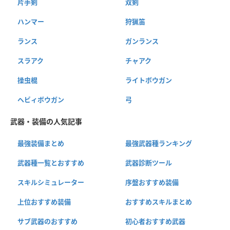
片手剣
双剣
ハンマー
狩猟笛
ランス
ガンランス
スラアク
チャアク
操虫棍
ライトボウガン
ヘビィボウガン
弓
武器・装備の人気記事
最強装備まとめ
最強武器種ランキング
武器種一覧とおすすめ
武器診断ツール
スキルシミュレーター
序盤おすすめ装備
上位おすすめ装備
おすすめスキルまとめ
サブ武器のおすすめ
初心者おすすめ武器