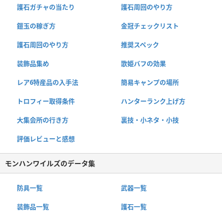
護石ガチャの当たり
護石周回のやり方
鎧玉の稼ぎ方
金冠チェックリスト
護石周回のやり方
推奨スペック
装飾品集め
歌姫バフの効果
レア6特産品の入手法
簡易キャンプの場所
トロフィー取得条件
ハンターランク上げ方
大集会所の行き方
裏技・小ネタ・小技
評価レビューと感想
モンハンワイルズのデータ集
防具一覧
武器一覧
装飾品一覧
護石一覧