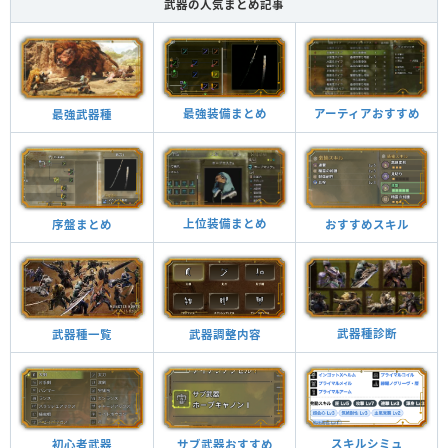
武器の人気まとめ記事
最強装備まとめ
アーティアおすすめ
最強武器種
上位装備まとめ
おすすめスキル
序盤まとめ
武器種診断
武器調整内容
武器種一覧
スキルシミュ
サブ武器おすすめ
初心者武器