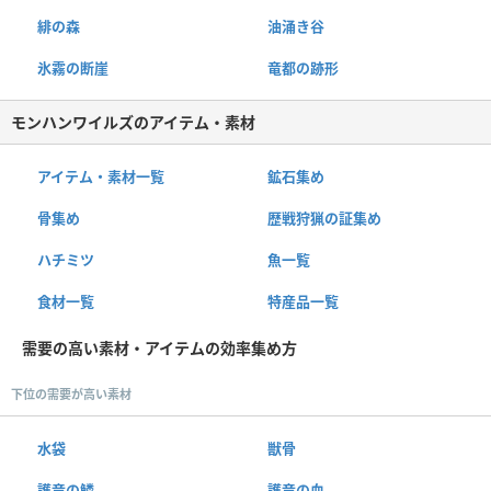
緋の森
油涌き谷
氷霧の断崖
竜都の跡形
モンハンワイルズのアイテム・素材
アイテム・素材一覧
鉱石集め
骨集め
歴戦狩猟の証集め
ハチミツ
魚一覧
食材一覧
特産品一覧
需要の高い素材・アイテムの効率集め方
下位の需要が高い素材
水袋
獣骨
護竜の鱗
護竜の血