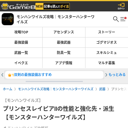
モンハンワイルズ攻略｜モンスターハンターワ
イルズ
攻略TOP
アセンダンス
ストーリー
最強装備
最強武器
ゴグマジオス
武器一覧
防具一覧
スキルシミュ
イベクエ
アプデ情報
マルチ募集
双剣の最強装備おすすめ
もっとみる
巨戟アー
1
2
ホーム
モンハンワイルズ攻略｜モンスターハンターワイルズ
武器
プリンセス
【モンハンワイルズ】
プリンセスレイピアⅡの性能と強化先・派生
【モンスターハンターワイルズ】