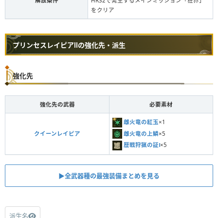
解放条件
HR32で発生するメインミッション「狂界」
をクリア
プリンセスレイピアⅡの強化先・派生
強化先
強化先の武器
必要素材
雌火竜の紅玉
×1
雌火竜の上鱗
×5
クイーンレイピア
歴戦狩猟の証Ⅰ
×5
▶︎全武器種の最強装備まとめを見る
派生名