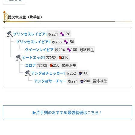
雌火竜派生（片手剣）
120
プリンセスレイピアⅠ
攻
224
150
プリンセスレイピアⅡ
攻
266
180
クイーンレイピア
攻
294
最終派生
210
ヒートエッジⅠ
攻
252
250
コロナ
攻
280
最終派生
160
アンクofチェッカーⅠ
攻
252
200
アンクofサーチャー
攻
294
最終派生
▶︎片手剣のおすすめ最強装備はこちら！