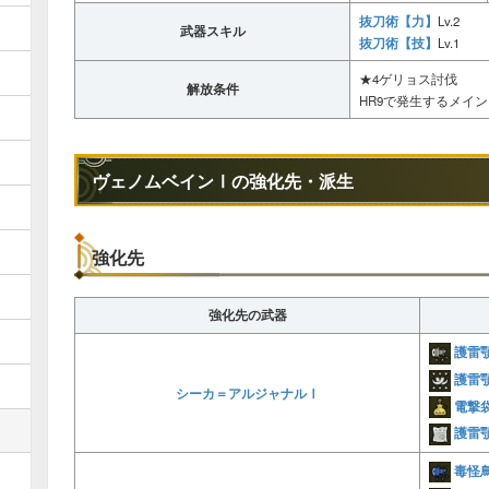
抜刀術【力】
Lv.2
武器スキル
抜刀術【技】
Lv.1
★4ゲリョス討伐
解放条件
HR9で発生するメイ
ヴェノムベインⅠの強化先・派生
強化先
強化先の武器
護雷
護雷
シーカ＝アルジャナルⅠ
電撃
護雷
毒怪