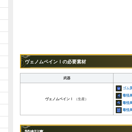
ヴェノムベインⅠの必要素材
武器
ゴム
毒怪
ヴェノムベインⅠ
（生産）
毒怪
毒怪
関連記事