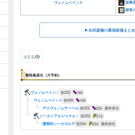
猛毒
ヴェノムベインⅡ
鎧竜
▶︎全武器種の最強装備まと
派生名
毒怪鳥派生（片手剣）
ヴェノムベインⅠ
攻
252
160
ヴェノムベインⅡ
攻
280
190
デスヴェノムサーベル
攻
322
最終派生
250
シーカ＝アルジャナルⅠ
攻
252
210
護雷剣シーカガルデ
攻
294
最終派生
250