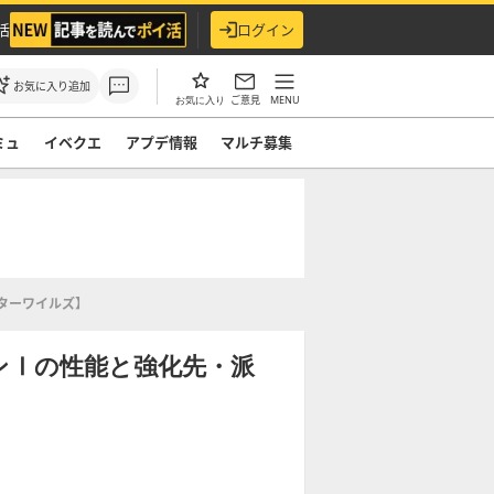
活
ログイン
お気に入り追加
ご意見
MENU
お気に入り
ミュ
イベクエ
アプデ情報
マルチ募集
ターワイルズ】
ンⅠの性能と強化先・派