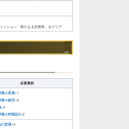
ンミッション「新たなる生態系」をクリア
必要素材
顎竜の尻尾
×1
顎竜の鋭牙
×5
袋
×4
顎竜の狩猟証S
×2
鳥の尻尾
×4