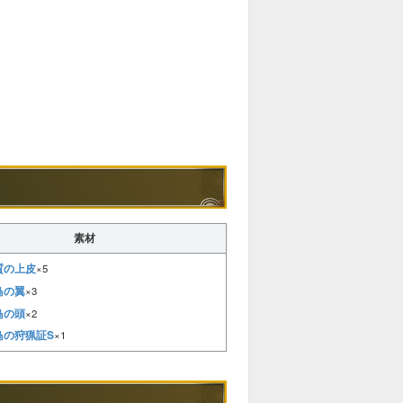
素材
質の上皮
×5
鳥の翼
×3
鳥の頭
×2
鳥の狩猟証S
×1