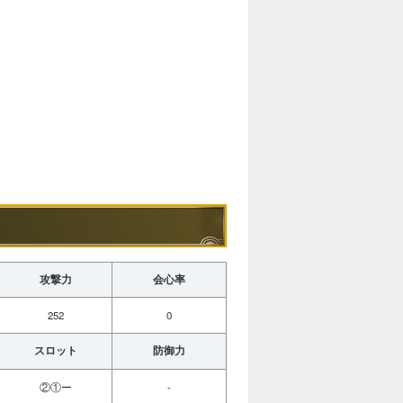
攻撃力
会心率
252
0
スロット
防御力
②①ー
-