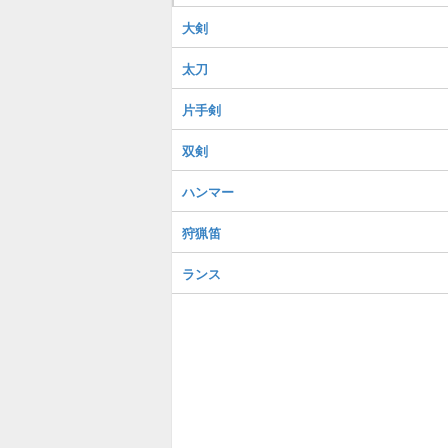
大剣
太刀
片手剣
双剣
ハンマー
狩猟笛
ランス