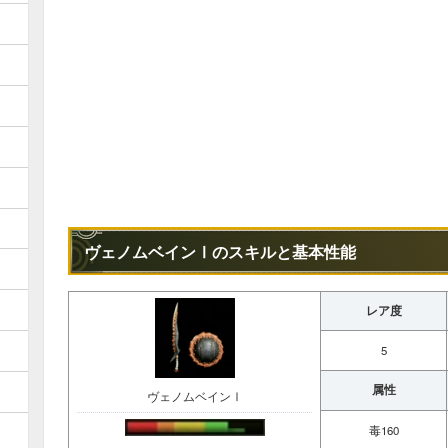
ヴェノムベインⅠのスキルと基本性能
レア度
5
属性
ヴェノムベインⅠ
毒160