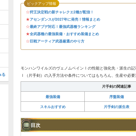
ピックアップ情報
☆
狩王決定戦の新チャレクエ2種が配信！
★
アセンダンスが2027年に発売！情報まとめ
☆
最終アプデ対応！最強武器種ランキング
★
全武器種の最強装備・おすすめ装備まとめ
☆
巨戟アーティア武器厳選のやり方
モンハンワイルズのヴェノムベインⅠの性能と強化先・派生の記
みる
Ⅰ（片手剣）の入手方法や条件についてはもちろん、生産や必要
片手剣の関連記事
最強装備
序盤装備
スキルおすすめ
片手剣の派生表
目次