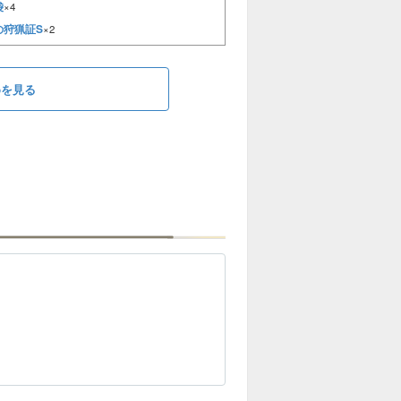
袋
×4
の狩猟証S
×2
めを見る