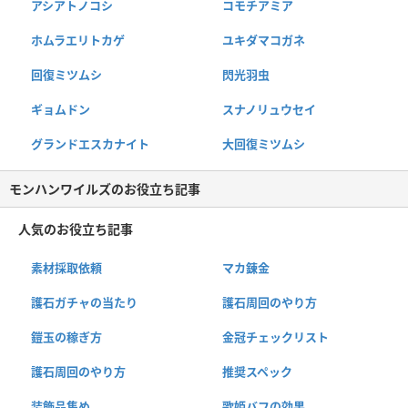
アシアトノコシ
コモチアミア
ホムラエリトカゲ
ユキダマコガネ
回復ミツムシ
閃光羽虫
ギョムドン
スナノリュウセイ
グランドエスカナイト
大回復ミツムシ
モンハンワイルズのお役立ち記事
人気のお役立ち記事
素材採取依頼
マカ錬金
護石ガチャの当たり
護石周回のやり方
鎧玉の稼ぎ方
金冠チェックリスト
護石周回のやり方
推奨スペック
装飾品集め
歌姫バフの効果