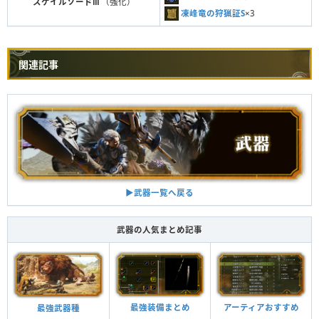
スケイルソードⅢ
（強化）
凍峰竜の狩猟証S
×3
関連記事
▶︎武器一覧へ戻る
武器の人気まとめ記事
最強装備まとめ
アーティアおすすめ
最強武器種