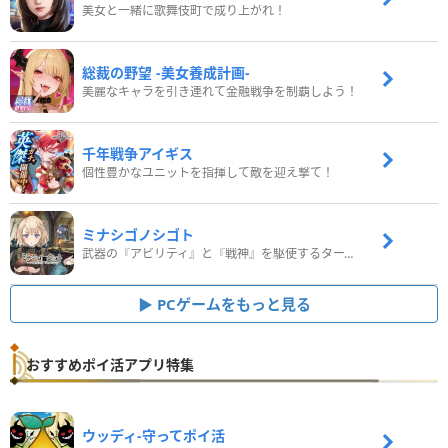
美女と一緒に歌舞伎町で成り上がれ！
総裁の野望 -美女養成計画-
美麗なキャラを引き連れて金融戦争を制覇しよう！
千年戦争アイギス
個性豊かなユニットを指揮して敵を迎え撃て！
ミナシゴノシゴト
武器の『アビリティ』と『戦神』を駆使するターン制コマンドバトルRPG！
PCゲームをもっと見る
おすすめポイ活アプリ特集
ウッディ‐守ってポイ活