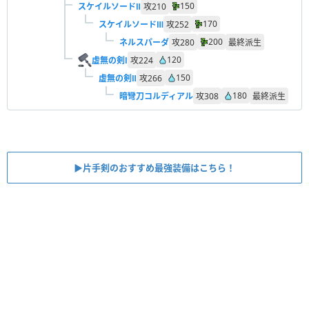
150
スケイルソードⅡ
攻
210
170
スケイルソードⅢ
攻
252
200
ネルスパーダ
攻
280
最終派生
120
虚無の剣Ⅰ
攻
224
150
虚無の剣Ⅱ
攻
266
180
暗彎刀コルディアル
攻
308
最終派生
▶︎片手剣のおすすめ最強装備はこちら！