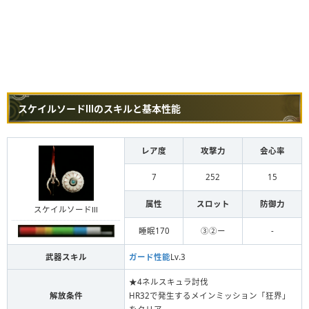
スケイルソードⅢのスキルと基本性能
レア度
攻撃力
会心率
7
252
15
属性
スロット
防御力
スケイルソードⅢ
睡眠170
③②ー
-
武器スキル
ガード性能
Lv.3
★4ネルスキュラ討伐
解放条件
HR32で発生するメインミッション「狂界」