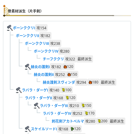
骨素材派生（片手剣）
ボーンククリⅠ
攻
154
ボーンククリⅡ
攻
182
ボーンククリⅢ
攻
238
ボーンククリⅣ
攻
280
チーフククリ
攻
322
最終派生
120
赫炎の護剣Ⅰ
攻
182
150
赫炎の護剣Ⅱ
攻
252
180
赫炎護剣スヴィンダ
攻
294
最終派生
100
ラバラ・ダーゲⅠ
攻
140
120
ラバラ・ダーゲⅡ
攻
168
150
ラバラ・ダーゲⅢ
攻
210
170
ラバラ・ダーゲⅣ
攻
252
200
刺花剣アカトペルマ
攻
280
最終派生
120
スケイルソードⅠ
攻
168