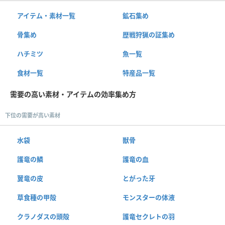
アイテム・素材一覧
鉱石集め
骨集め
歴戦狩猟の証集め
ハチミツ
魚一覧
食材一覧
特産品一覧
需要の高い素材・アイテムの効率集め方
下位の需要が高い素材
水袋
獣骨
護竜の鱗
護竜の血
翼竜の皮
とがった牙
草食種の甲殻
モンスターの体液
クラノダスの頭殻
護竜セクレトの羽