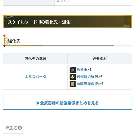
をクリア
スケイルソードⅢの強化先・派生
強化先
強化先の武器
必要素材
鳥竜玉
×1
影蜘蛛の堅殻
×6
ネルスパーダ
歴戦狩猟の証Ⅰ
×5
▶︎全武器種の最強装備まとめを見る
派生名