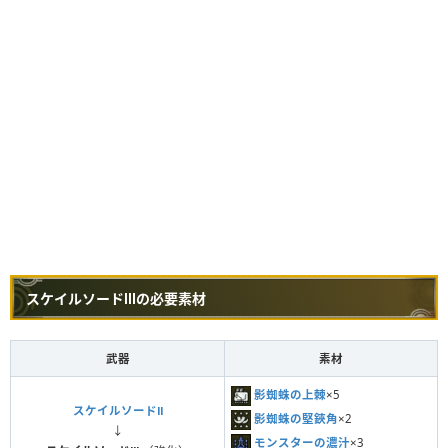
スケイルソードⅢの必要素材
武器
素材
影蜘蛛の上棘
×5
スケイルソードⅡ
影蜘蛛の堅鋏角
×2
↓
モンスターの濃汁
×3