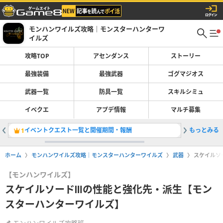
モンハンワイルズ攻略｜モンスターハンターワ
イルズ
攻略TOP
アセンダンス
ストーリー
最強装備
最強武器
ゴグマジオス
武器一覧
防具一覧
スキルシミュ
イベクエ
アプデ情報
マルチ募集
イベントクエスト一覧と開催期間・報酬
もっとみる
大剣の最
1
2
ホーム
モンハンワイルズ攻略｜モンスターハンターワイルズ
武器
スケイルソ
【モンハンワイルズ】
スケイルソードⅢの性能と強化先・派生【モン
スターハンターワイルズ】