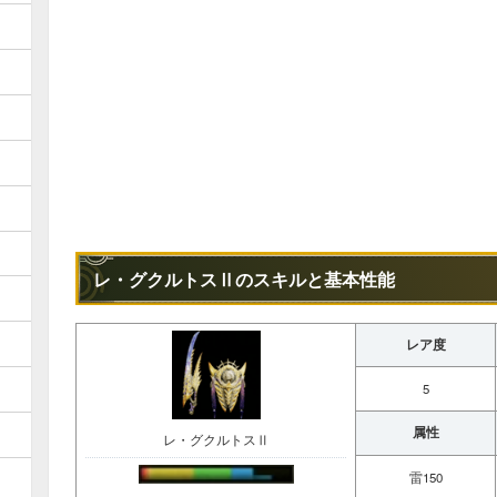
レ・グクルトスⅡのスキルと基本性能
レア度
5
属性
レ・グクルトスⅡ
雷150