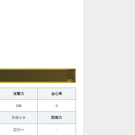
攻撃力
会心率
238
0
スロット
防御力
②①ー
-