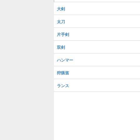
大剣
太刀
片手剣
双剣
ハンマー
狩猟笛
ランス