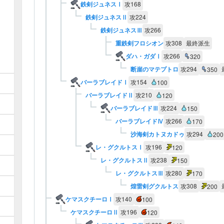
鉄剣ジュネスⅠ
攻
168
鉄剣ジュネスⅡ
攻
224
鉄剣ジュネスⅢ
攻
266
重鉄剣フロシオン
攻
308
最終派生
ダハ・ガダⅠ
攻
266
320
断崖のマテプトロ
攻
294
350
バーラブレイドⅠ
攻
154
100
バーラブレイドⅡ
攻
210
120
バーラブレイドⅢ
攻
224
150
バーラブレイドⅣ
攻
266
170
沙海剣カトヌカドゥ
攻
294
200
レ・グクルトスⅠ
攻
196
120
レ・グクルトスⅡ
攻
238
150
レ・グクルトスⅢ
攻
280
170
煌雷剣グクルトス
攻
308
200
ケマスクチーロⅠ
攻
140
100
ケマスクチーロⅡ
攻
196
120