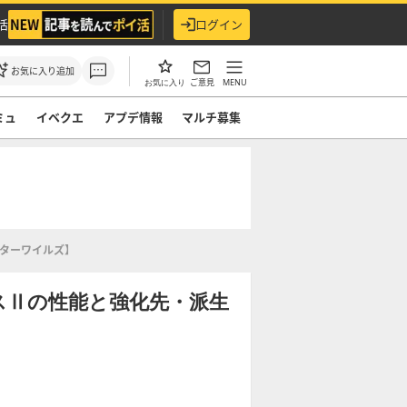
活
ログイン
お気に入り追加
ご意見
MENU
お気に入り
ミュ
イベクエ
アプデ情報
マルチ募集
ンターワイルズ】
スⅡの性能と強化先・派生