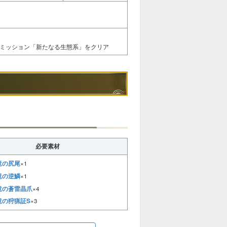
ンミッション「新たなる生態系」をクリア
必要素材
竜の尻尾
×1
竜の逆鱗
×1
竜の蒼雷晶爪
×4
竜の狩猟証S
×3