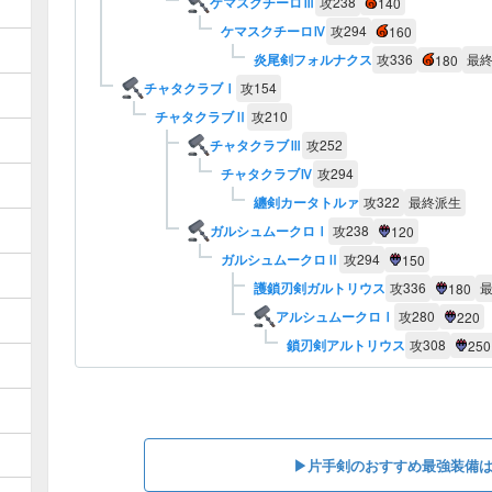
ケマスクチーロⅢ
攻
238
140
ケマスクチーロⅣ
攻
294
160
炎尾剣フォルナクス
攻
336
最
180
チャタクラブⅠ
攻
154
チャタクラブⅡ
攻
210
チャタクラブⅢ
攻
252
チャタクラブⅣ
攻
294
纏剣カータトルァ
攻
322
最終派生
ガルシュムークロⅠ
攻
238
120
ガルシュムークロⅡ
攻
294
150
護鎖刃剣ガルトリウス
攻
336
180
アルシュムークロⅠ
攻
280
220
鎖刃剣アルトリウス
攻
308
250
▶︎片手剣のおすすめ最強装備