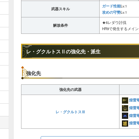
ガード性能
Lv.1
武器スキル
攻めの守勢
Lv.1
★6レダウ討伐
解放条件
HR9で発生するメイ
レ・グクルトスⅡの強化先・派生
強化先
強化先の武器
煌雷
煌雷
レ・グクルトスⅢ
煌雷
煌雷