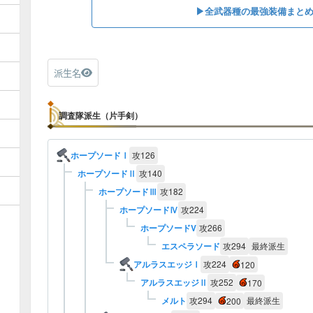
▶︎全武器種の最強装備まと
派生名
調査隊派生（片手剣）
ホープソードⅠ
攻
126
ホープソードⅡ
攻
140
ホープソードⅢ
攻
182
ホープソードⅣ
攻
224
ホープソードV
攻
266
エスペラソード
攻
294
最終派生
アルラスエッジⅠ
攻
224
120
アルラスエッジⅡ
攻
252
170
メルト
攻
294
最終派生
200