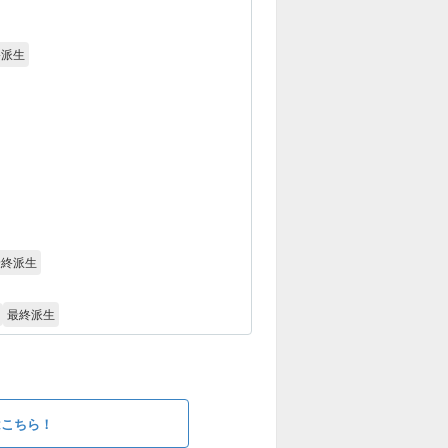
終派生
最終派生
最終派生
はこちら！