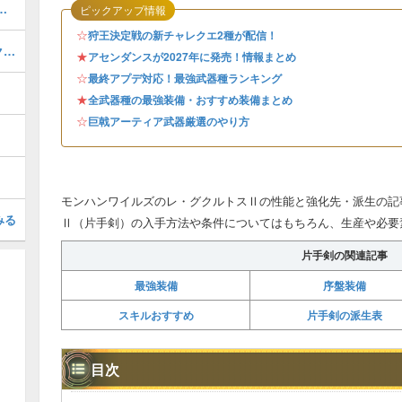
ャートと進め方・任務クエスト
ピックアップ情報
☆
狩王決定戦の新チャレクエ2種が配信！
解鎖のアルシュベルドの報酬とSランクを取るコツ
★
アセンダンスが2027年に発売！情報まとめ
☆
最終アプデ対応！最強武器種ランキング
★
全武器種の最強装備・おすすめ装備まとめ
☆
巨戟アーティア武器厳選のやり方
モンハンワイルズのレ・グクルトスⅡの性能と強化先・派生の記
みる
Ⅱ（片手剣）の入手方法や条件についてはもちろん、生産や必要
片手剣の関連記事
最強装備
序盤装備
スキルおすすめ
片手剣の派生表
目次