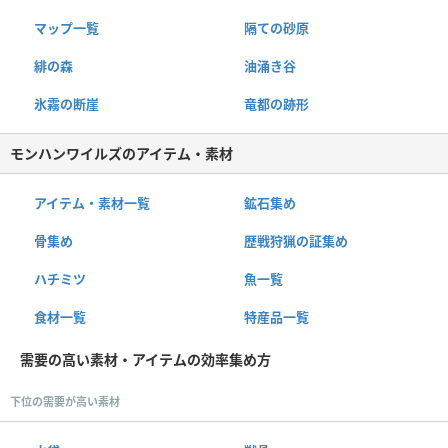
マップ一覧
隔ての砂原
緋の森
油涌き谷
氷霧の断崖
竜都の跡形
モンハンワイルズのアイテム・素材
アイテム・素材一覧
鉱石集め
骨集め
歴戦狩猟の証集め
ハチミツ
魚一覧
食材一覧
特産品一覧
需要の高い素材・アイテムの効率集め方
下位の需要が高い素材