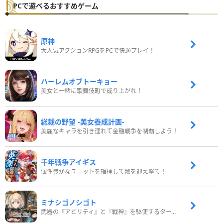
PCで遊べるおすすめゲーム
原神
大人気アクションRPGをPCで快適プレイ！
ハーレムオブトーキョー
美女と一緒に歌舞伎町で成り上がれ！
総裁の野望 -美女養成計画-
美麗なキャラを引き連れて金融戦争を制覇しよう！
千年戦争アイギス
個性豊かなユニットを指揮して敵を迎え撃て！
ミナシゴノシゴト
武器の『アビリティ』と『戦神』を駆使するターン制コマンドバトルRPG！