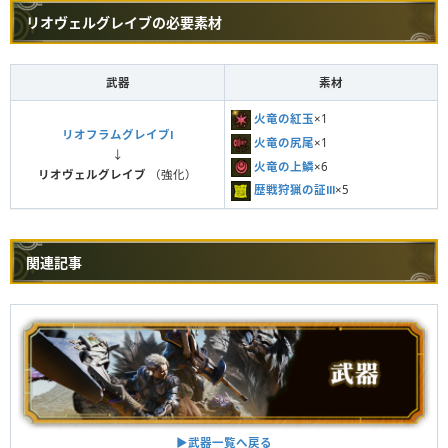
リオヴェルグレイブの必要素材
武器
素材
火竜の紅玉
×1
リオフラムグレイブⅠ
火竜の尻尾
×1
↓
火竜の上鱗
×6
リオヴェルグレイブ
（強化）
歴戦狩猟の証Ⅲ
×5
関連記事
▶︎武器一覧へ戻る