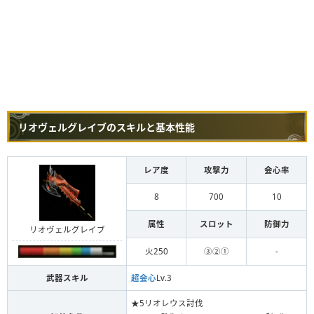
リオヴェルグレイブのスキルと基本性能
レア度
攻撃力
会心率
8
700
10
属性
スロット
防御力
リオヴェルグレイブ
火250
③②①
-
武器スキル
超会心
Lv.3
★5リオレウス討伐