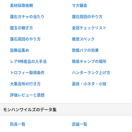
素材採取依頼
マカ錬金
護石ガチャの当たり
護石周回のやり方
鎧玉の稼ぎ方
金冠チェックリスト
護石周回のやり方
推奨スペック
装飾品集め
歌姫バフの効果
レア6特産品の入手法
簡易キャンプの場所
トロフィー取得条件
ハンターランク上げ方
大集会所の行き方
裏技・小ネタ・小技
評価レビューと感想
モンハンワイルズのデータ集
防具一覧
武器一覧