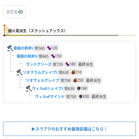
派生名
雌火竜派生（スラッシュアックス）
120
竜姫の剣斧Ⅰ
攻
560
150
竜姫の剣斧Ⅱ
攻
665
180
ランドグリーズ
攻
735
最終派生
210
リオフラムグレイブⅠ
攻
630
250
リオヴェルグレイブ
攻
700
最終派生
160
ウィルofシェイプⅠ
攻
630
200
ウィルofマインド
攻
700
最終派生
▶︎スラアクのおすすめ最強装備はこちら！