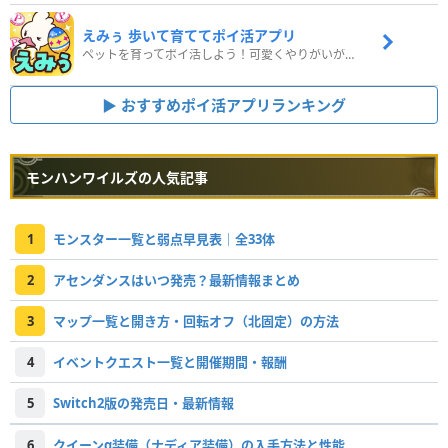
えみぅ 歩いて育ててポイ活アプリ
ペットを育ってポイ活しよう！可愛くやりがいがある新感覚アプリ
おすすめポイ活アプリランキング
モンハンワイルズの人気記事
1
モンスター一覧と弱点早見表｜全33体
2
アセンダンスはいつ発売？最新情報まとめ
3
マップ一覧と開き方・回転オフ（北固定）の方法
4
イベントクエスト一覧と開催期間・報酬
5
Switch2版の発売日・最新情報
6
クイーンα装備（ナディア装備）の入手方法と性能