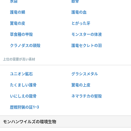
水袋
獣骨
護竜の鱗
護竜の血
翼竜の皮
とがった牙
草食種の甲殻
モンスターの体液
クラノダスの頭殻
護竜セクレトの羽
上位の需要が高い素材
ユニオン鉱石
グラシスメタル
たくましい護骨
翼竜の上皮
いにしえの龍骨
ネマラチカの堅殻
歴戦狩猟の証1~3
モンハンワイルズの環境生物