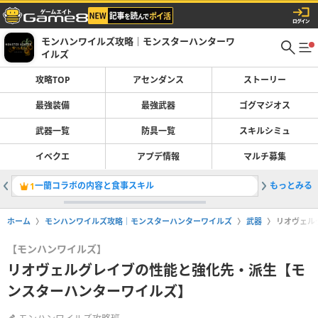
モンハンワイルズ攻略｜モンスターハンターワ
イルズ
攻略TOP
アセンダンス
ストーリー
最強装備
最強武器
ゴグマジオス
武器一覧
防具一覧
スキルシミュ
イベクエ
アプデ情報
マルチ募集
一蘭コラボの内容と食事スキル
もっとみる
太刀の最
1
2
ホーム
モンハンワイルズ攻略｜モンスターハンターワイルズ
武器
リオヴェル
【モンハンワイルズ】
リオヴェルグレイブの性能と強化先・派生【モ
ンスターハンターワイルズ】