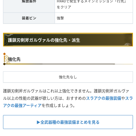
解放条件
HR40で発生するメインミッション「行先」
をクリア
装着ビン
強撃
護鎖刃剣斧ガルヴァルの強化先・派生
強化先
強化先なし
護鎖刃剣斧ガルヴァルはこれ以上強化できません。護鎖刃剣斧ガルヴァ
ル以上の性能の武器が欲しい方は、おすすめの
スラアクの最強装備
や
スラ
アクの最強アーティア
を作成しましょう。
▶︎全武器種の最強装備まとめを見る