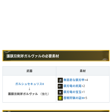
護鎖刃剣斧ガルヴァルの必要素材
武器
素材
無慈悲な鎖刃甲
×4
ガルシュセキュリスⅡ
鎖刃竜の尻尾
×2
↓
鎖刃竜の宝玉
×1
護鎖刃剣斧ガルヴァル
（強化）
歴戦狩猟の証Ⅲ
×5