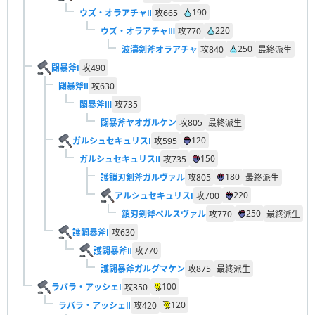
190
ウズ・オラアチャⅡ
攻
665
220
ウズ・オラアチャⅢ
攻
770
250
波濤剣斧オラアチャ
攻
840
最終派生
闢暴斧Ⅰ
攻
490
闢暴斧Ⅱ
攻
630
闢暴斧Ⅲ
攻
735
闢暴斧ヤオガルケン
攻
805
最終派生
120
ガルシュセキュリスⅠ
攻
595
150
ガルシュセキュリスⅡ
攻
735
180
護鎖刃剣斧ガルヴァル
攻
805
最終派生
220
アルシュセキュリスⅠ
攻
700
250
鎖刃剣斧ペルスヴァル
攻
770
最終派生
護闢暴斧Ⅰ
攻
630
護闢暴斧Ⅱ
攻
770
護闢暴斧ガルグマケン
攻
875
最終派生
100
ラバラ・アッシェⅠ
攻
350
120
ラバラ・アッシェⅡ
攻
420