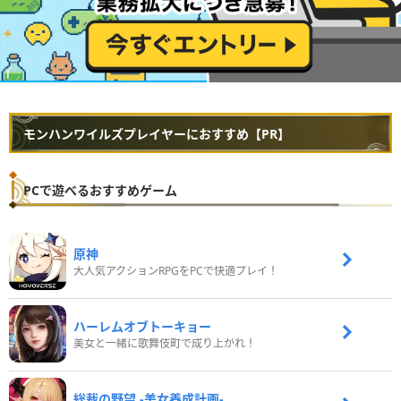
モンハンワイルズプレイヤーにおすすめ【PR】
PCで遊べるおすすめゲーム
原神
大人気アクションRPGをPCで快適プレイ！
ハーレムオブトーキョー
美女と一緒に歌舞伎町で成り上がれ！
総裁の野望 -美女養成計画-