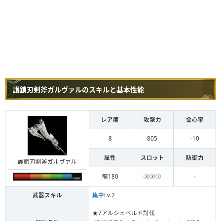
護鎖刃剣斧ガルヴァルのスキルと基本性能
レア度
攻撃力
会心率
8
805
-10
属性
スロット
防御力
護鎖刃剣斧ガルヴァル
龍180
③③①
-
武器スキル
集中
Lv.2
★7アルシュベルド討伐