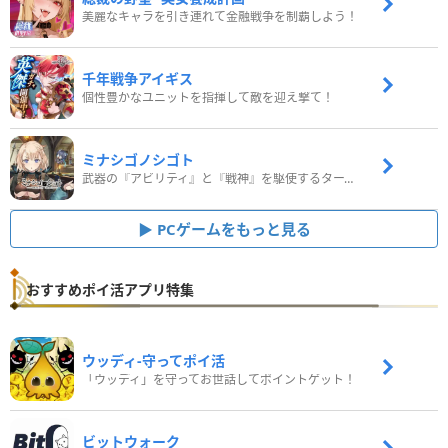
美麗なキャラを引き連れて金融戦争を制覇しよう！
千年戦争アイギス
個性豊かなユニットを指揮して敵を迎え撃て！
ミナシゴノシゴト
武器の『アビリティ』と『戦神』を駆使するターン制コマンドバトルRPG！
PCゲームをもっと見る
おすすめポイ活アプリ特集
ウッディ‐守ってポイ活
「ウッディ」を守ってお世話してポイントゲット！
ビットウォーク