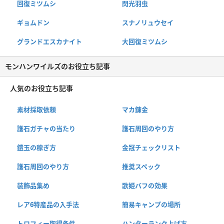
回復ミツムシ
閃光羽虫
ギョムドン
スナノリュウセイ
グランドエスカナイト
大回復ミツムシ
モンハンワイルズのお役立ち記事
人気のお役立ち記事
素材採取依頼
マカ錬金
護石ガチャの当たり
護石周回のやり方
鎧玉の稼ぎ方
金冠チェックリスト
護石周回のやり方
推奨スペック
装飾品集め
歌姫バフの効果
レア6特産品の入手法
簡易キャンプの場所
トロフィー取得条件
ハンターランク上げ方