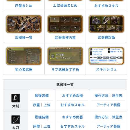
上位装備まとめ
おすすめスキル
序盤まとめ
武器種診断
武器調整内容
武器種一覧
スキルシミュ
サブ武器おすすめ
初心者武器
武器種一覧
最強装備
おすすめ武器
操作方法
｜
派生表
序盤
｜
上位
おすすめスキル
アーティア装備
大剣
最強装備
おすすめ武器
操作方法
｜
派生表
序盤
｜
上位
おすすめスキル
アーティア装備
太刀