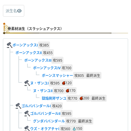
派生名
骨素材派生（スラッシュアックス）
ボーンアックスⅠ
攻
385
ボーンアックスⅡ
攻
455
ボーンアックスⅢ
攻
595
ボーンアックスⅣ
攻
700
ボーンスマッシャー
攻
805
最終派生
120
ヌ・ザンユⅠ
攻
595
170
ヌ・ザンユⅡ
攻
700
200
獄焔剣斧ザンユ
攻
770
最終派生
ゴルババンダールⅠ
攻
420
ゴルババンダールⅡ
攻
595
グンダババンダール
攻
770
最終派生
150
ウズ・オラアチャⅠ
攻
560