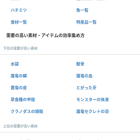
ハチミツ
魚一覧
食材一覧
特産品一覧
需要の高い素材・アイテムの効率集め方
下位の需要が高い素材
水袋
獣骨
護竜の鱗
護竜の血
翼竜の皮
とがった牙
草食種の甲殻
モンスターの体液
クラノダスの頭殻
護竜セクレトの羽
上位の需要が高い素材