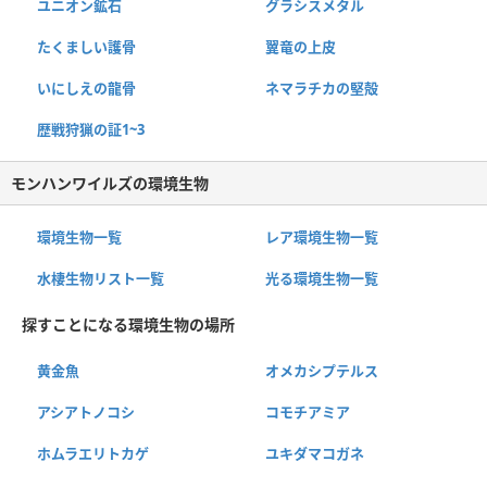
ユニオン鉱石
グラシスメタル
たくましい護骨
翼竜の上皮
いにしえの龍骨
ネマラチカの堅殻
歴戦狩猟の証1~3
モンハンワイルズの環境生物
環境生物一覧
レア環境生物一覧
水棲生物リスト一覧
光る環境生物一覧
探すことになる環境生物の場所
黄金魚
オメカシプテルス
アシアトノコシ
コモチアミア
ホムラエリトカゲ
ユキダマコガネ