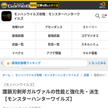
モンハンワイルズ攻略｜モンスターハンターワ
イルズ
攻略TOP
アセンダンス
ストーリー
最強装備
最強武器
ゴグマジオス
武器一覧
防具一覧
スキルシミュ
イベクエ
アプデ情報
マルチ募集
最強武器種ランキング
もっとみる
弓の最強
1
2
ホーム
モンハンワイルズ攻略｜モンスターハンターワイルズ
武器
護鎖刃剣斧
【モンハンワイルズ】
護鎖刃剣斧ガルヴァルの性能と強化先・派生
【モンスターハンターワイルズ】