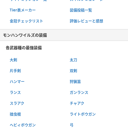
Tier表メーカー
装備投稿一覧
金冠チェックリスト
評価レビューと感想
モンハンワイルズの装備
各武器種の最強装備
大剣
太刀
片手剣
双剣
ハンマー
狩猟笛
ランス
ガンランス
スラアク
チャアク
操虫棍
ライトボウガン
ヘビィボウガン
弓