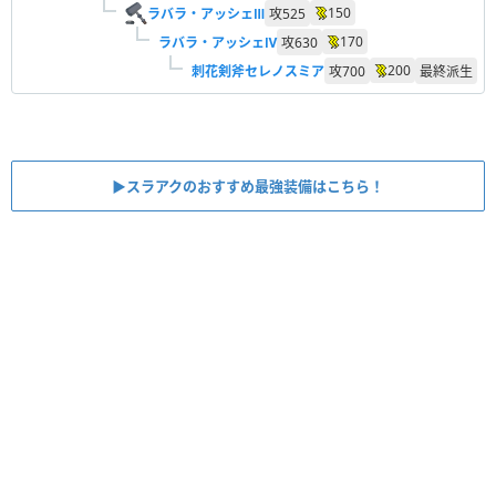
150
ラバラ・アッシェⅢ
攻
525
170
ラバラ・アッシェⅣ
攻
630
200
刺花剣斧セレノスミア
攻
700
最終派生
▶︎スラアクのおすすめ最強装備はこちら！