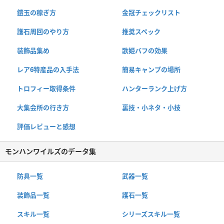
鎧玉の稼ぎ方
金冠チェックリスト
護石周回のやり方
推奨スペック
装飾品集め
歌姫バフの効果
レア6特産品の入手法
簡易キャンプの場所
トロフィー取得条件
ハンターランク上げ方
大集会所の行き方
裏技・小ネタ・小技
評価レビューと感想
モンハンワイルズのデータ集
防具一覧
武器一覧
装飾品一覧
護石一覧
スキル一覧
シリーズスキル一覧