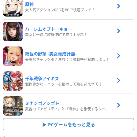
原神
大人気アクションRPGをPCで快適プレイ！
ハーレムオブトーキョー
美女と一緒に歌舞伎町で成り上がれ！
総裁の野望 -美女養成計画-
美麗なキャラを引き連れて金融戦争を制覇しよう！
千年戦争アイギス
個性豊かなユニットを指揮して敵を迎え撃て！
ミナシゴノシゴト
武器の『アビリティ』と『戦神』を駆使するターン制コマンドバトルRPG！
PCゲームをもっと見る