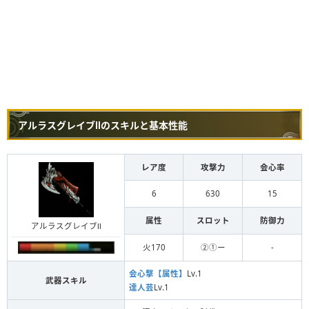
アルラスグレイブⅡのスキルと基本性能
レア度
攻撃力
会心率
6
630
15
属性
スロット
防御力
アルラスグレイブⅡ
火170
②①ー
-
会心撃【属性】
Lv.1
武器スキル
達人芸
Lv.1