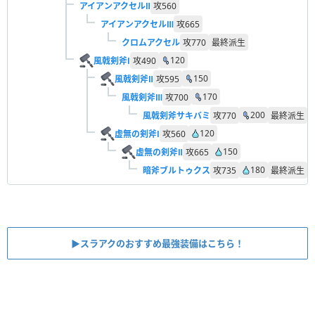
アイアンアクセルⅡ
攻
560
アイアンアクセルⅢ
攻
665
クロムアクセル
攻
770
最終派生
120
風戟剣斧Ⅰ
攻
490
150
風戟剣斧Ⅱ
攻
595
170
風戟剣斧Ⅲ
攻
700
200
風戟剣斧サキバミ
攻
770
最終派生
120
虚無の剣斧Ⅰ
攻
560
150
虚無の剣斧Ⅱ
攻
665
180
暗斧ブルトゥクス
攻
735
最終派生
▶︎スラアクのおすすめ最強装備はこちら！