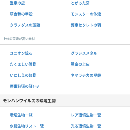
翼竜の皮
とがった牙
草食種の甲殻
モンスターの体液
クラノダスの頭殻
護竜セクレトの羽
上位の需要が高い素材
ユニオン鉱石
グラシスメタル
たくましい護骨
翼竜の上皮
いにしえの龍骨
ネマラチカの堅殻
歴戦狩猟の証1~3
モンハンワイルズの環境生物
環境生物一覧
レア環境生物一覧
水棲生物リスト一覧
光る環境生物一覧