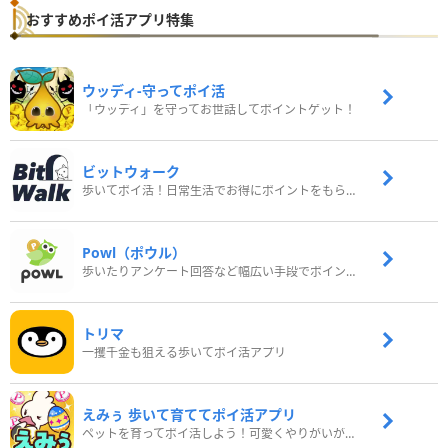
おすすめポイ活アプリ特集
ウッディ‐守ってポイ活
「ウッディ」を守ってお世話してポイントゲット！
ビットウォーク
歩いてポイ活！日常生活でお得にポイントをもらおう
Powl（ポウル）
歩いたりアンケート回答など幅広い手段でポイントをゲット
トリマ
一攫千金も狙える歩いてポイ活アプリ
えみぅ 歩いて育ててポイ活アプリ
ペットを育ってポイ活しよう！可愛くやりがいがある新感覚アプリ