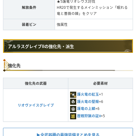
★5護竜リオレウス討伐
解放条件
HR20で発生するメインミッション「眠れる
竜と薔薇の棘」をクリア
装着ビン
強属性
アルラスグレイブⅡの強化先・派生
強化先
強化先の武器
必要素材
護火竜の紅玉
×1
護火竜の堅殻
×6
リオヴァイスグレイブ
護竜の上鱗
×6
歴戦狩猟の証Ⅱ
×5
▶︎全武器種の最強装備まとめを見る