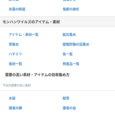
氷霧の断崖
竜都の跡形
モンハンワイルズのアイテム・素材
アイテム・素材一覧
鉱石集め
骨集め
歴戦狩猟の証集め
ハチミツ
魚一覧
食材一覧
特産品一覧
需要の高い素材・アイテムの効率集め方
下位の需要が高い素材
水袋
獣骨
護竜の鱗
護竜の血