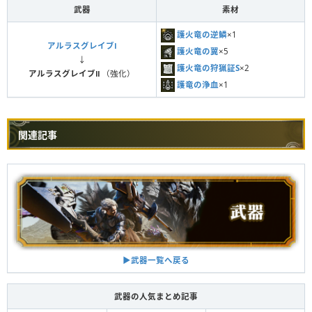
武器
素材
護火竜の逆鱗
×1
アルラスグレイブⅠ
護火竜の翼
×5
↓
護火竜の狩猟証S
×2
アルラスグレイブⅡ
（強化）
護竜の浄血
×1
関連記事
▶︎武器一覧へ戻る
武器の人気まとめ記事