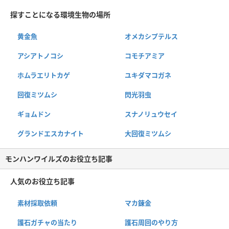
探すことになる環境生物の場所
黄金魚
オメカシプテルス
アシアトノコシ
コモチアミア
ホムラエリトカゲ
ユキダマコガネ
回復ミツムシ
閃光羽虫
ギョムドン
スナノリュウセイ
グランドエスカナイト
大回復ミツムシ
モンハンワイルズのお役立ち記事
人気のお役立ち記事
素材採取依頼
マカ錬金
護石ガチャの当たり
護石周回のやり方