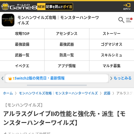
モンハンワイルズ攻略｜モンスターハンターワ
イルズ
攻略TOP
アセンダンス
ストーリー
最強装備
最強武器
ゴグマジオス
武器一覧
防具一覧
スキルシミュ
イベクエ
アプデ情報
マルチ募集
Switch2版の発売日・最新情報
もっとみる
最強装備
1
2
ホーム
モンハンワイルズ攻略｜モンスターハンターワイルズ
武器
アルラスグ
【モンハンワイルズ】
アルラスグレイブⅡの性能と強化先・派生【モ
ンスターハンターワイルズ】