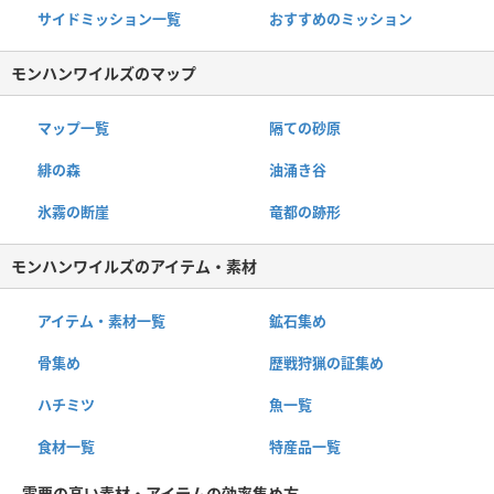
サイドミッション一覧
おすすめのミッション
モンハンワイルズのマップ
マップ一覧
隔ての砂原
緋の森
油涌き谷
氷霧の断崖
竜都の跡形
モンハンワイルズのアイテム・素材
アイテム・素材一覧
鉱石集め
骨集め
歴戦狩猟の証集め
ハチミツ
魚一覧
食材一覧
特産品一覧
需要の高い素材・アイテムの効率集め方