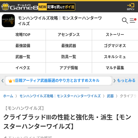
モンハンワイルズ攻略｜モンスターハンターワ
イルズ
攻略TOP
アセンダンス
ストーリー
最強装備
最強武器
ゴグマジオス
武器一覧
防具一覧
スキルシミュ
イベクエ
アプデ情報
マルチ募集
巨戟アーティア武器厳選のやり方とおすすめスキル
もっとみる
双剣の最
1
2
ホーム
モンハンワイルズ攻略｜モンスターハンターワイルズ
武器
クライブラ
【モンハンワイルズ】
クライブラッドⅢの性能と強化先・派生【モン
スターハンターワイルズ】