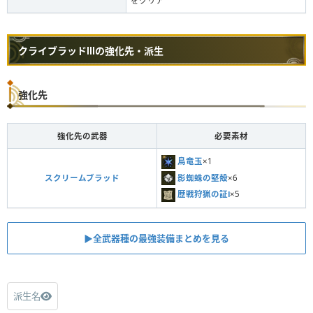
をクリア
クライブラッドⅢの強化先・派生
強化先
強化先の武器
必要素材
鳥竜玉
×1
影蜘蛛の堅殻
×6
スクリームブラッド
歴戦狩猟の証Ⅰ
×5
▶︎全武器種の最強装備まとめを見る
派生名