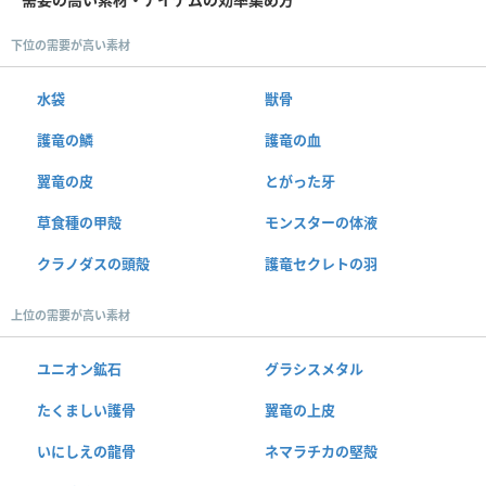
下位の需要が高い素材
水袋
獣骨
護竜の鱗
護竜の血
翼竜の皮
とがった牙
草食種の甲殻
モンスターの体液
クラノダスの頭殻
護竜セクレトの羽
上位の需要が高い素材
ユニオン鉱石
グラシスメタル
たくましい護骨
翼竜の上皮
いにしえの龍骨
ネマラチカの堅殻