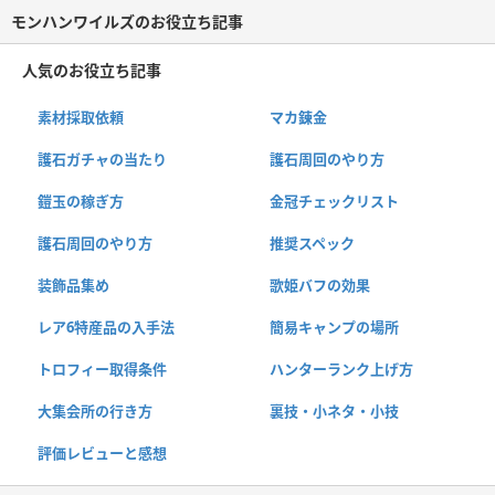
モンハンワイルズのお役立ち記事
人気のお役立ち記事
素材採取依頼
マカ錬金
護石ガチャの当たり
護石周回のやり方
鎧玉の稼ぎ方
金冠チェックリスト
護石周回のやり方
推奨スペック
装飾品集め
歌姫バフの効果
レア6特産品の入手法
簡易キャンプの場所
トロフィー取得条件
ハンターランク上げ方
大集会所の行き方
裏技・小ネタ・小技
評価レビューと感想