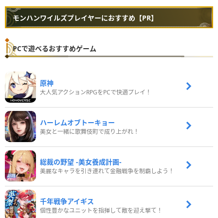
モンハンワイルズプレイヤーにおすすめ【PR】
PCで遊べるおすすめゲーム
原神
大人気アクションRPGをPCで快適プレイ！
ハーレムオブトーキョー
美女と一緒に歌舞伎町で成り上がれ！
総裁の野望 -美女養成計画-
美麗なキャラを引き連れて金融戦争を制覇しよう！
千年戦争アイギス
個性豊かなユニットを指揮して敵を迎え撃て！