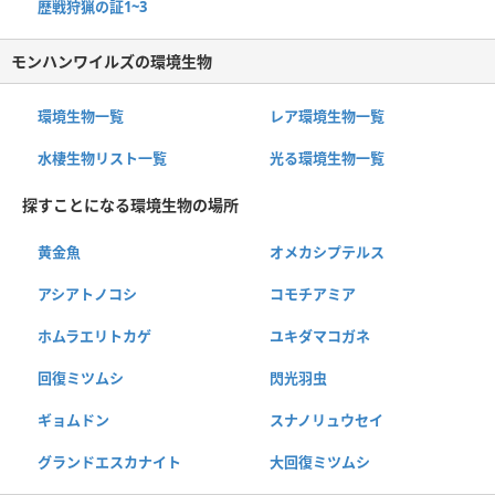
歴戦狩猟の証1~3
モンハンワイルズの環境生物
環境生物一覧
レア環境生物一覧
水棲生物リスト一覧
光る環境生物一覧
探すことになる環境生物の場所
黄金魚
オメカシプテルス
アシアトノコシ
コモチアミア
ホムラエリトカゲ
ユキダマコガネ
回復ミツムシ
閃光羽虫
ギョムドン
スナノリュウセイ
グランドエスカナイト
大回復ミツムシ