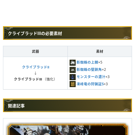
クライブラッドⅢの必要素材
武器
素材
影蜘蛛の上棘
×5
クライブラッドⅡ
影蜘蛛の堅鋏角
×2
↓
モンスターの濃汁
×3
クライブラッドⅢ
（強化）
凍峰竜の狩猟証S
×3
関連記事