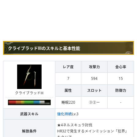
クライブラッドⅢのスキルと基本性能
レア度
攻撃力
会心率
7
594
15
属性
スロット
防御力
クライブラッドⅢ
睡眠220
③②ー
-
武器スキル
強化持続
Lv.3
★4ネルスキュラ討伐
解放条件
HR32で発生するメインミッション「狂界」