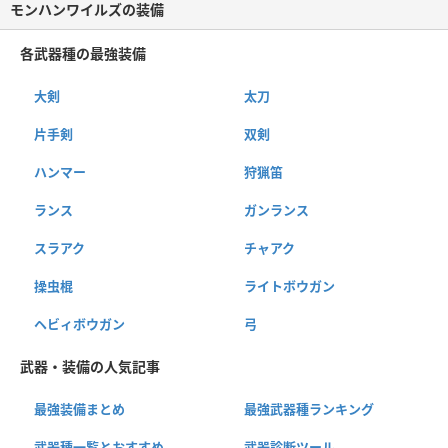
モンハンワイルズの装備
各武器種の最強装備
大剣
太刀
片手剣
双剣
ハンマー
狩猟笛
ランス
ガンランス
スラアク
チャアク
操虫棍
ライトボウガン
ヘビィボウガン
弓
武器・装備の人気記事
最強装備まとめ
最強武器種ランキング
武器種一覧とおすすめ
武器診断ツール