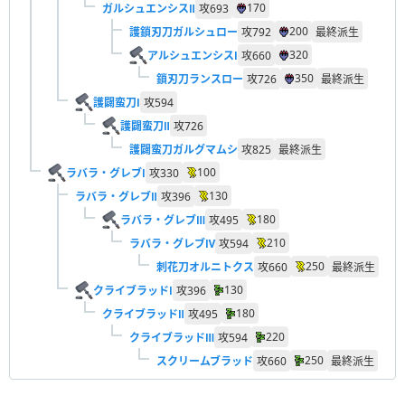
170
ガルシュエンシスⅡ
攻
693
200
護鎖刃刀ガルシュロー
攻
792
最終派生
320
アルシュエンシスⅠ
攻
660
350
鎖刃刀ランスロー
攻
726
最終派生
護闢蛮刀Ⅰ
攻
594
護闢蛮刀Ⅱ
攻
726
護闢蛮刀ガルグマムシ
攻
825
最終派生
100
ラバラ・グレブⅠ
攻
330
130
ラバラ・グレブⅡ
攻
396
180
ラバラ・グレブⅢ
攻
495
210
ラバラ・グレブⅣ
攻
594
250
刺花刀オルニトクス
攻
660
最終派生
130
クライブラッドⅠ
攻
396
180
クライブラッドⅡ
攻
495
220
クライブラッドⅢ
攻
594
250
スクリームブラッド
攻
660
最終派生