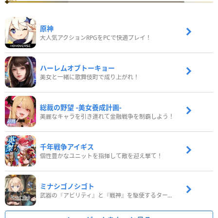
原神
大人気アクションRPGをPCで快適プレイ！
ハーレムオブトーキョー
美女と一緒に歌舞伎町で成り上がれ！
総裁の野望 -美女養成計画-
美麗なキャラを引き連れて金融戦争を制覇しよう！
千年戦争アイギス
個性豊かなユニットを指揮して敵を迎え撃て！
ミナシゴノシゴト
武器の『アビリティ』と『戦神』を駆使するターン制コマンドバトルRPG！