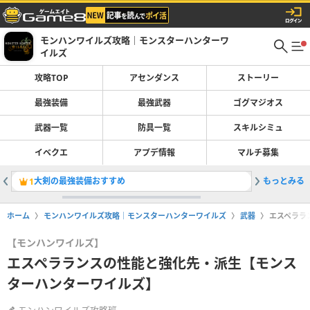
モンハンワイルズ攻略｜モンスターハンターワ
イルズ
攻略TOP
アセンダンス
ストーリー
最強装備
最強武器
ゴグマジオス
武器一覧
防具一覧
スキルシミュ
イベクエ
アプデ情報
マルチ募集
大剣の最強装備おすすめ
もっとみる
巨戟アー
1
2
ホーム
モンハンワイルズ攻略｜モンスターハンターワイルズ
武器
エスペララ
【モンハンワイルズ】
エスペラランスの性能と強化先・派生【モンス
ターハンターワイルズ】