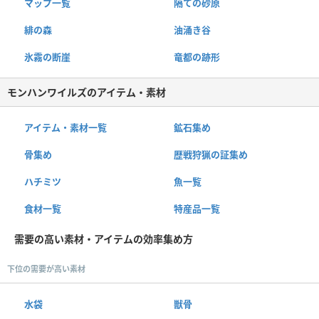
マップ一覧
隔ての砂原
緋の森
油涌き谷
氷霧の断崖
竜都の跡形
モンハンワイルズのアイテム・素材
アイテム・素材一覧
鉱石集め
骨集め
歴戦狩猟の証集め
ハチミツ
魚一覧
食材一覧
特産品一覧
需要の高い素材・アイテムの効率集め方
下位の需要が高い素材
水袋
獣骨