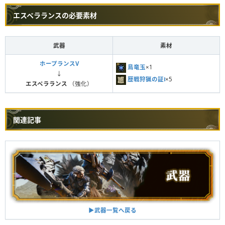
エスペラランスの必要素材
武器
素材
ホープランスV
鳥竜玉
×1
↓
歴戦狩猟の証Ⅰ
×5
エスペラランス
（強化）
関連記事
▶︎武器一覧へ戻る