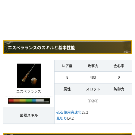
エスペラランスのスキルと基本性能
レア度
攻撃力
会心率
8
483
0
属性
スロット
防御力
エスペラランス
-
③②①
-
砥石使用高速化
Lv.2
武器スキル
見切り
Lv.2