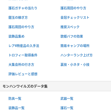
護石ガチャの当たり
護石周回のやり方
鎧玉の稼ぎ方
金冠チェックリスト
護石周回のやり方
推奨スペック
装飾品集め
歌姫バフの効果
レア6特産品の入手法
簡易キャンプの場所
トロフィー取得条件
ハンターランク上げ方
大集会所の行き方
裏技・小ネタ・小技
評価レビューと感想
モンハンワイルズのデータ集
防具一覧
武器一覧
装飾品一覧
護石一覧