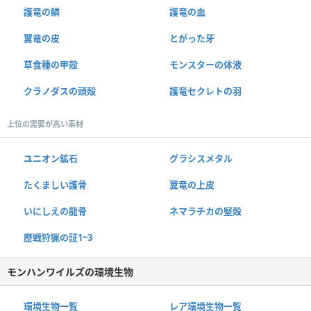
護竜の鱗
護竜の血
翼竜の皮
とがった牙
草食種の甲殻
モンスターの体液
クラノダスの頭殻
護竜セクレトの羽
上位の需要が高い素材
ユニオン鉱石
グラシスメタル
たくましい護骨
翼竜の上皮
いにしえの龍骨
ネマラチカの堅殻
歴戦狩猟の証1~3
モンハンワイルズの環境生物
環境生物一覧
レア環境生物一覧