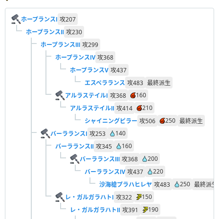
ホープランスⅠ
攻
207
ホープランスⅡ
攻
230
ホープランスⅢ
攻
299
ホープランスⅣ
攻
368
ホープランスV
攻
437
エスペラランス
攻
483
最終派生
160
アルラステイルⅠ
攻
368
210
アルラステイルⅡ
攻
414
250
シャイニングピラー
攻
506
最終派生
140
バーラランスⅠ
攻
253
160
バーラランスⅡ
攻
345
200
バーラランスⅢ
攻
368
220
バーラランスⅣ
攻
437
250
沙海槍プラハヒレヤ
攻
483
最終派生
150
レ・ガルガラハトⅠ
攻
322
190
レ・ガルガラハトⅡ
攻
391