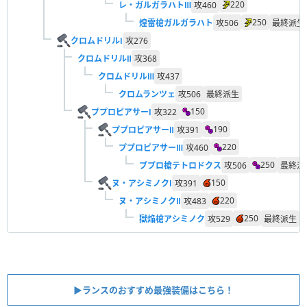
220
レ・ガルガラハトⅢ
攻
460
250
煌雷槍ガルガラハト
攻
506
最終派生
クロムドリルⅠ
攻
276
クロムドリルⅡ
攻
368
クロムドリルⅢ
攻
437
クロムランツェ
攻
506
最終派生
150
ププロピアサーⅠ
攻
322
190
ププロピアサーⅡ
攻
391
220
ププロピアサーⅢ
攻
460
250
ププロ槍テトロドクス
攻
506
最終派
150
ヌ・アシミノクⅠ
攻
391
220
ヌ・アシミノクⅡ
攻
483
250
獄焔槍アシミノク
攻
529
最終派生
▶︎ランスのおすすめ最強装備はこちら！