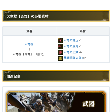
火竜棍【炎舞】の必要素材
武器
素材
火竜の紅玉
×1
火竜棍Ⅰ
火竜の尻尾
×1
↓
火竜の上鱗
×6
火竜棍【炎舞】
（強化）
歴戦狩猟の証Ⅱ
×5
関連記事