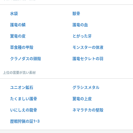
水袋
獣骨
護竜の鱗
護竜の血
翼竜の皮
とがった牙
草食種の甲殻
モンスターの体液
クラノダスの頭殻
護竜セクレトの羽
上位の需要が高い素材
ユニオン鉱石
グラシスメタル
たくましい護骨
翼竜の上皮
いにしえの龍骨
ネマラチカの堅殻
歴戦狩猟の証1~3