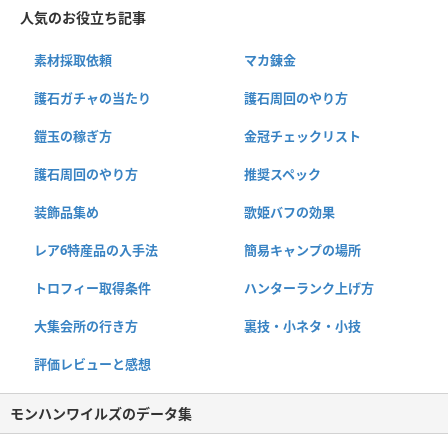
人気のお役立ち記事
素材採取依頼
マカ錬金
護石ガチャの当たり
護石周回のやり方
鎧玉の稼ぎ方
金冠チェックリスト
護石周回のやり方
推奨スペック
装飾品集め
歌姫バフの効果
レア6特産品の入手法
簡易キャンプの場所
トロフィー取得条件
ハンターランク上げ方
大集会所の行き方
裏技・小ネタ・小技
評価レビューと感想
モンハンワイルズのデータ集