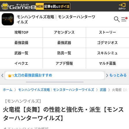
モンハンワイルズ攻略｜モンスターハンターワ
イルズ
攻略TOP
アセンダンス
ストーリー
最強装備
最強武器
ゴグマジオス
武器一覧
防具一覧
スキルシミュ
イベクエ
アプデ情報
マルチ募集
太刀の最強装備おすすめ
もっとみる
双剣の最
1
2
ホーム
モンハンワイルズ攻略｜モンスターハンターワイルズ
武器
火竜棍【炎
【モンハンワイルズ】
火竜棍【炎舞】の性能と強化先・派生【モンス
ターハンターワイルズ】