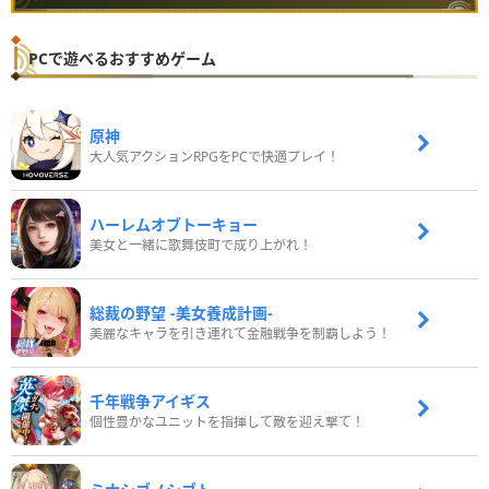
PCで遊べるおすすめゲーム
原神
大人気アクションRPGをPCで快適プレイ！
ハーレムオブトーキョー
美女と一緒に歌舞伎町で成り上がれ！
総裁の野望 -美女養成計画-
美麗なキャラを引き連れて金融戦争を制覇しよう！
千年戦争アイギス
個性豊かなユニットを指揮して敵を迎え撃て！