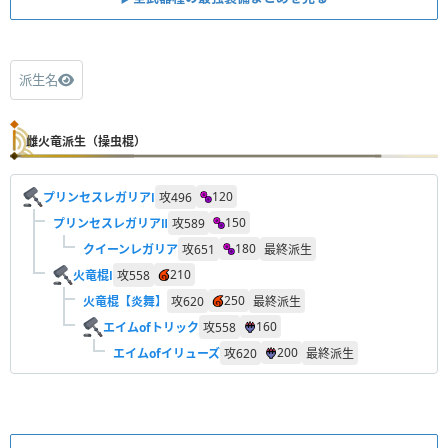
派生名
雌火竜派生（操虫棍）
120
プリンセスレガリアⅠ
攻
496
150
プリンセスレガリアⅡ
攻
589
180
クイーンレガリア
攻
651
最終派生
210
火竜棍Ⅰ
攻
558
250
火竜棍【炎舞】
攻
620
最終派生
160
エイムofトリック
攻
558
200
エイムofイリューズ
攻
620
最終派生