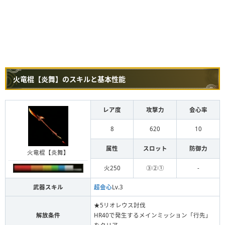
火竜棍【炎舞】のスキルと基本性能
レア度
攻撃力
会心率
8
620
10
属性
スロット
防御力
火竜棍【炎舞】
火250
③②①
-
武器スキル
超会心
Lv.3
★5リオレウス討伐
解放条件
HR40で発生するメインミッション「行先」