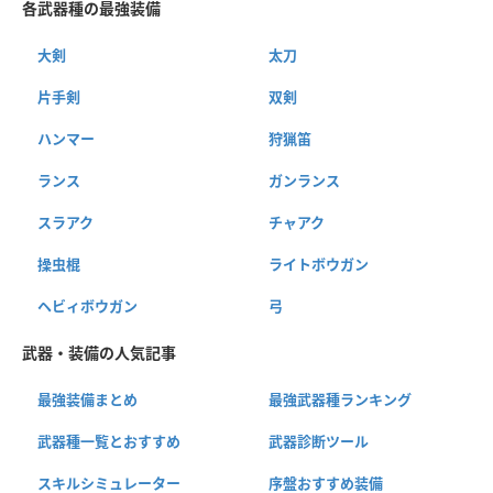
各武器種の最強装備
大剣
太刀
片手剣
双剣
ハンマー
狩猟笛
ランス
ガンランス
スラアク
チャアク
操虫棍
ライトボウガン
ヘビィボウガン
弓
武器・装備の人気記事
最強装備まとめ
最強武器種ランキング
武器種一覧とおすすめ
武器診断ツール
スキルシミュレーター
序盤おすすめ装備