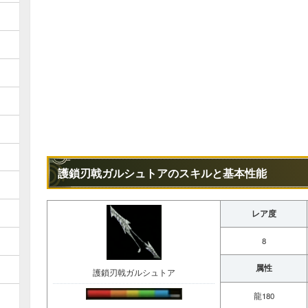
護鎖刃戟ガルシュトアのスキルと基本性能
レア度
8
属性
護鎖刃戟ガルシュトア
龍180