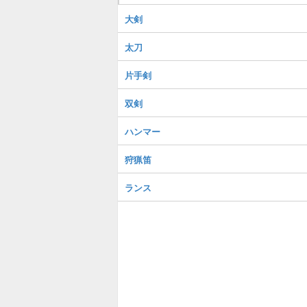
大剣
太刀
片手剣
双剣
ハンマー
狩猟笛
ランス