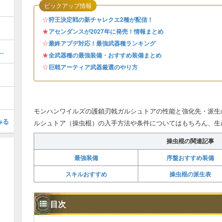
ピックアップ情報
☆
狩王決定戦の新チャレクエ2種が配信！
★
アセンダンスが2027年に発売！情報まとめ
☆
最終アプデ対応！最強武器種ランキング
てやるべきこと・MRまでの準備
★
全武器種の最強装備・おすすめ装備まとめ
☆
巨戟アーティア武器厳選のやり方
モンハンワイルズの護鎖刃戟ガルシュトアの性能と強化先・派生
みる
ルシュトア（操虫棍）の入手方法や条件についてはもちろん、生
操虫棍の関連記事
最強装備
序盤おすすめ装備
スキルおすすめ
操虫棍の派生表
目次