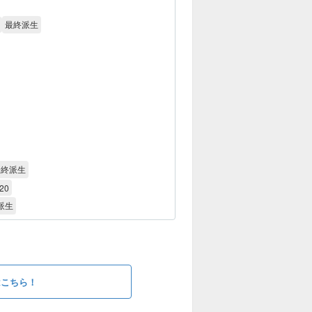
最終派生
最終派生
20
派生
はこちら！