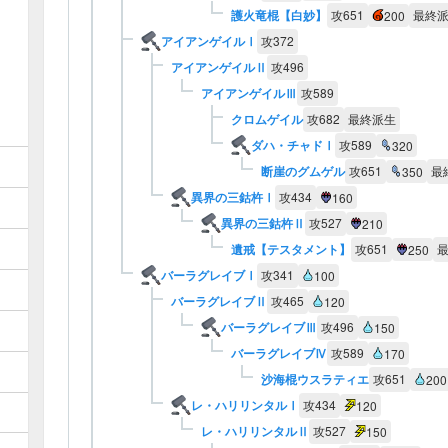
護火竜棍【白妙】
攻
651
最終
200
アイアンゲイルⅠ
攻
372
アイアンゲイルⅡ
攻
496
アイアンゲイルⅢ
攻
589
クロムゲイル
攻
682
最終派生
ダハ・チャドⅠ
攻
589
320
断崖のグムゲル
攻
651
最
350
異界の三鈷杵Ⅰ
攻
434
160
異界の三鈷杵Ⅱ
攻
527
210
遺戒【テスタメント】
攻
651
250
バーラグレイブⅠ
攻
341
100
バーラグレイブⅡ
攻
465
120
バーラグレイブⅢ
攻
496
150
バーラグレイブⅣ
攻
589
170
沙海棍ウスラティエ
攻
651
200
レ・ハリリンタルⅠ
攻
434
120
レ・ハリリンタルⅡ
攻
527
150