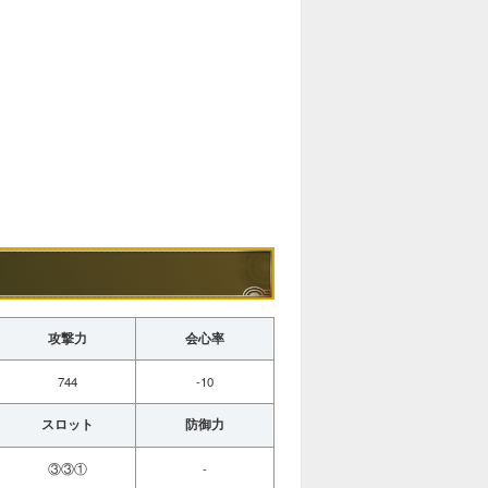
攻撃力
会心率
744
-10
スロット
防御力
③③①
-