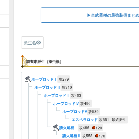
▶︎全武器種の最強装備まと
派生名
調査隊派生（操虫棍）
ホープロッドⅠ
攻
279
ホープロッドⅡ
攻
310
ホープロッドⅢ
攻
403
ホープロッドⅣ
攻
496
ホープロッドV
攻
589
エスペラロッド
攻
651
最終派生
護火竜棍Ⅰ
攻
496
120
護火竜棍Ⅱ
攻
558
170