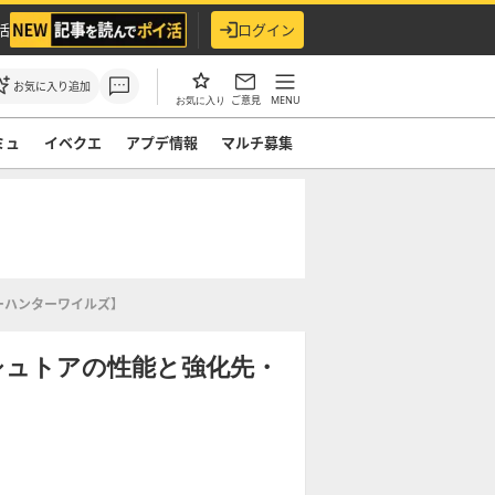
活
ログイン
お気に入り追加
ご意見
MENU
お気に入り
ミュ
イベクエ
アプデ情報
マルチ募集
ーハンターワイルズ】
シュトアの性能と強化先・
】