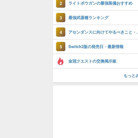
ライトボウガンの最強装備おすすめ
2
最強武器種ランキング
3
アセンダンスに向け
4
Switch2版の発売日・最新情報
5
金冠クエストの交換掲示板
もっと