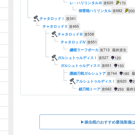
レ・ハリリンタルⅢ
攻
620
170
煌雷棍ハリリンタル
攻
682
200
チャタロッドⅠ
攻
341
チャタロッドⅡ
攻
465
チャタロッドⅢ
攻
558
チャタロッドⅣ
攻
651
纏棍ラーフポーカ
攻
713
最終派生
ガルシュトゥルディスⅠ
攻
527
120
ガルシュトゥルディスⅡ
攻
651
150
護鎖刃戟ガルシュトア
攻
744
180
アルシュトゥルディスⅠ
攻
620
2
鎖刃戟トーア
攻
682
最終
250
▶︎操虫棍のおすすめ最強装備