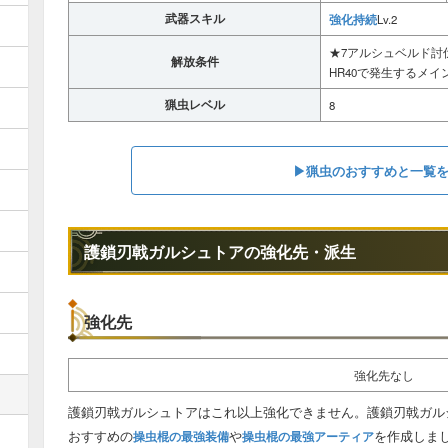
武器スキル
強化持続
Lv.2
★7アルシュベルド討
解放条件
HR40で発生するメ
猟虫レベル
8
▶︎猟虫のおすすめと一覧
護鎖刃戟ガルシュトアの強化先・派生
強化先
強化先なし
護鎖刃戟ガルシュトアはこれ以上強化できません。護鎖刃戟ガル
おすすめの
や
を作成しま
操虫棍の最強装備
操虫棍の最強アーティア