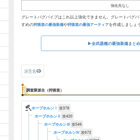
強化先なし
グレートバグパイプはこれ以上強化できません。グレートバグパ
すめの
や
を作成しましょ
狩猟笛の最強装備
狩猟笛の最強アーティア
▶︎全武器種の最強装備まと
派生名
調査隊派生（狩猟笛）
ホープホルンⅠ
攻
378
ホープホルンⅡ
攻
420
ホープホルンⅢ
攻
546
ホープホルンⅣ
攻
672