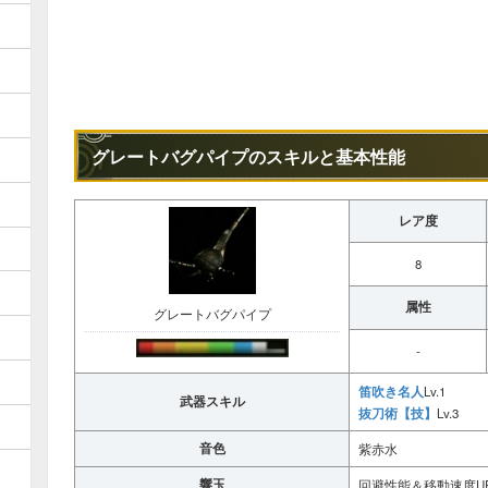
グレートバグパイプのスキルと基本性能
レア度
8
属性
グレートバグパイプ
-
笛吹き名人
Lv.1
武器スキル
抜刀術【技】
Lv.3
音色
紫赤水
響玉
回避性能＆移動速度U