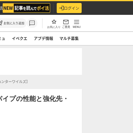
活
ログイン
お気に入り追加
ご意見
MENU
お気に入り
ミュ
イベクエ
アプデ情報
マルチ募集
ハンターワイルズ】
パイプの性能と強化先・
】