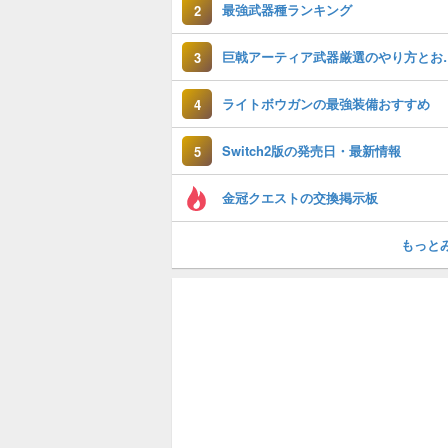
最強武器種ランキング
2
巨戟アーティア武
3
ライトボウガンの最強装備おすすめ
4
Switch2版の発売日・最新情報
5
金冠クエストの交換掲示板
もっと