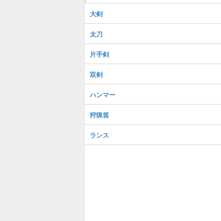
大剣
太刀
片手剣
双剣
ハンマー
狩猟笛
ランス