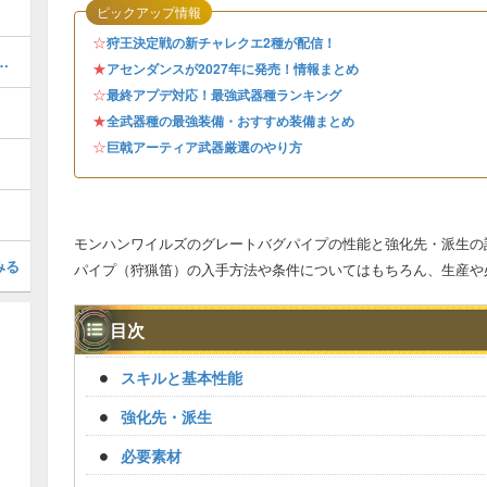
ピックアップ情報
☆
狩王決定戦の新チャレクエ2種が配信！
器厳選のやり方とおすすめスキル
★
アセンダンスが2027年に発売！情報まとめ
☆
最終アプデ対応！最強武器種ランキング
★
全武器種の最強装備・おすすめ装備まとめ
☆
巨戟アーティア武器厳選のやり方
モンハンワイルズのグレートバグパイプの性能と強化先・派生の
みる
パイプ（狩猟笛）の入手方法や条件についてはもちろん、生産や
目次
スキルと基本性能
強化先・派生
必要素材