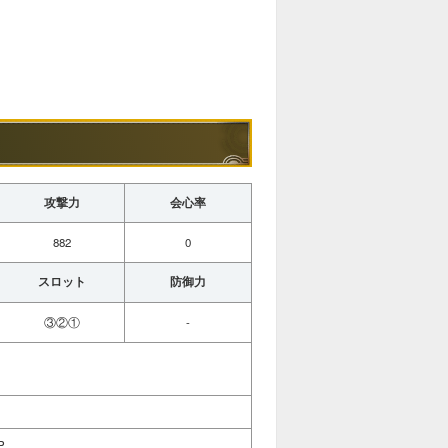
攻撃力
会心率
882
0
スロット
防御力
③②①
-
P