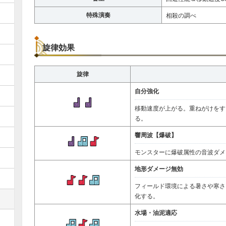
特殊演奏
相殺の調べ
旋律効果
旋律
自分強化
移動速度が上がる。重ねがけをす
る。
響周波【爆破】
モンスターに爆破属性の音波ダメ
地形ダメージ無効
フィールド環境による暑さや寒さ
化する。
水場・油泥適応