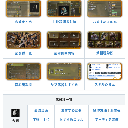
上位装備まとめ
おすすめスキル
序盤まとめ
武器種診断
武器調整内容
武器種一覧
スキルシミュ
サブ武器おすすめ
初心者武器
武器種一覧
最強装備
おすすめ武器
操作方法
｜
派生表
序盤
｜
上位
おすすめスキル
アーティア装備
大剣