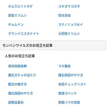
ホムラエリトカゲ
ユキダマコガネ
回復ミツムシ
閃光羽虫
ギョムドン
スナノリュウセイ
グランドエスカナイト
大回復ミツムシ
モンハンワイルズのお役立ち記事
人気のお役立ち記事
素材採取依頼
マカ錬金
護石ガチャの当たり
護石周回のやり方
鎧玉の稼ぎ方
金冠チェックリスト
護石周回のやり方
推奨スペック
装飾品集め
歌姫バフの効果