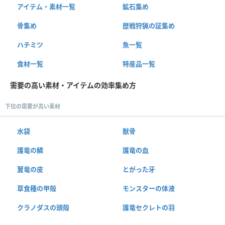
アイテム・素材一覧
鉱石集め
骨集め
歴戦狩猟の証集め
ハチミツ
魚一覧
食材一覧
特産品一覧
需要の高い素材・アイテムの効率集め方
下位の需要が高い素材
水袋
獣骨
護竜の鱗
護竜の血
翼竜の皮
とがった牙
草食種の甲殻
モンスターの体液
クラノダスの頭殻
護竜セクレトの羽