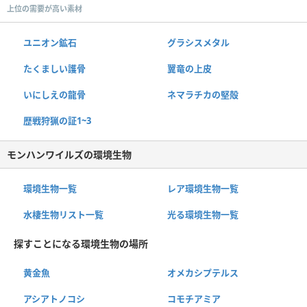
上位の需要が高い素材
ユニオン鉱石
グラシスメタル
たくましい護骨
翼竜の上皮
いにしえの龍骨
ネマラチカの堅殻
歴戦狩猟の証1~3
モンハンワイルズの環境生物
環境生物一覧
レア環境生物一覧
水棲生物リスト一覧
光る環境生物一覧
探すことになる環境生物の場所
黄金魚
オメカシプテルス
アシアトノコシ
コモチアミア