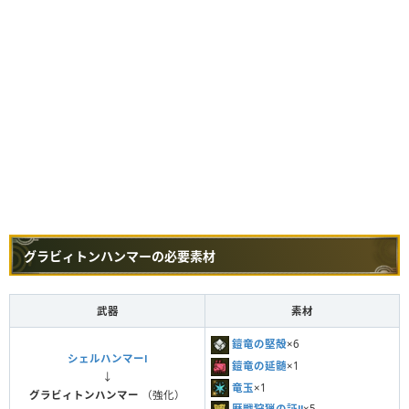
グラビィトンハンマーの必要素材
武器
素材
鎧竜の堅殻
×6
シェルハンマーⅠ
鎧竜の延髄
×1
↓
竜玉
×1
グラビィトンハンマー
（強化）
歴戦狩猟の証Ⅱ
×5