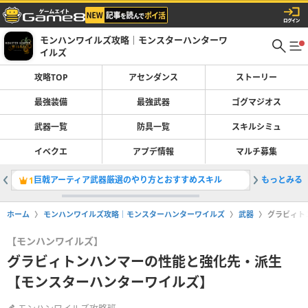
モンハンワイルズ攻略｜モンスターハンターワ
イルズ
攻略TOP
アセンダンス
ストーリー
最強装備
最強武器
ゴグマジオス
武器一覧
防具一覧
スキルシミュ
イベクエ
アプデ情報
マルチ募集
巨戟アーティア武器厳選のやり方とおすすめスキル
もっとみる
双剣の最
1
2
ホーム
モンハンワイルズ攻略｜モンスターハンターワイルズ
武器
グラビィト
【モンハンワイルズ】
グラビィトンハンマーの性能と強化先・派生
【モンスターハンターワイルズ】