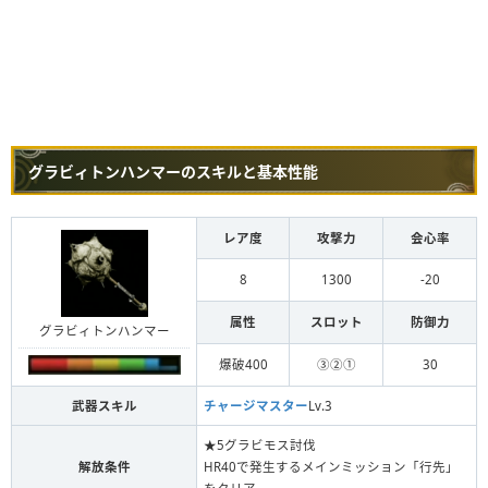
グラビィトンハンマーのスキルと基本性能
レア度
攻撃力
会心率
8
1300
-20
属性
スロット
防御力
グラビィトンハンマー
爆破400
③②①
30
武器スキル
チャージマスター
Lv.3
★5グラビモス討伐
解放条件
HR40で発生するメインミッション「行先」