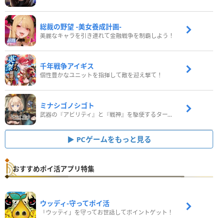
総裁の野望 -美女養成計画-
美麗なキャラを引き連れて金融戦争を制覇しよう！
千年戦争アイギス
個性豊かなユニットを指揮して敵を迎え撃て！
ミナシゴノシゴト
武器の『アビリティ』と『戦神』を駆使するターン制コマンドバトルRPG！
PCゲームをもっと見る
おすすめポイ活アプリ特集
ウッディ‐守ってポイ活
「ウッディ」を守ってお世話してポイントゲット！