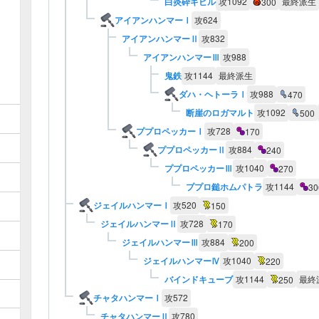
白炎砕ギビル
攻
1092
最終派生
300
アイアンハンマーⅠ
攻
624
アイアンハンマーⅡ
攻
832
アイアンハンマーⅢ
攻
988
鬼鉄
攻
1144
最終派生
ダハ・ヘトーラⅠ
攻
988
470
断崖のロガマルト
攻
1092
500
ププロペッカーⅠ
攻
728
170
ププロペッカーⅡ
攻
884
240
ププロペッカーⅢ
攻
1040
270
ププロ鎚ホムパトラ
攻
1144
30
ジェイルハンマーⅠ
攻
520
150
ジェイルハンマーⅡ
攻
728
170
ジェイルハンマーⅢ
攻
884
200
ジェイルハンマーⅣ
攻
1040
220
バインドキューブ
攻
1144
最終
250
チャタハンマーⅠ
攻
572
チャタハンマーⅡ
攻
780