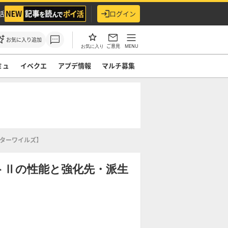
活
ログイン
お気に入り追加
ご意見
MENU
お気に入り
ミュ
イベクエ
アプデ情報
マルチ募集
ンターワイルズ】
トⅡの性能と強化先・派生