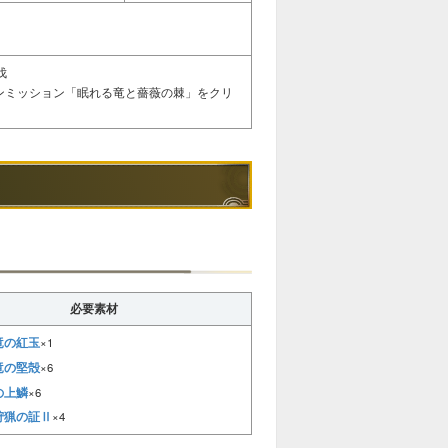
伐
インミッション「眠れる竜と薔薇の棘」をクリ
必要素材
竜の紅玉
×1
竜の堅殻
×6
の上鱗
×6
狩猟の証Ⅱ
×4