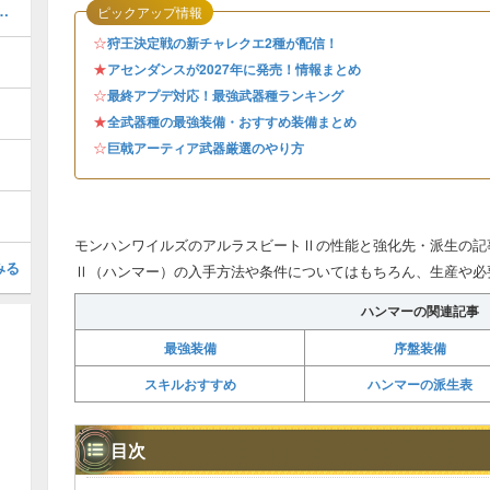
ャートと進め方・任務クエスト
ピックアップ情報
☆
狩王決定戦の新チャレクエ2種が配信！
★
アセンダンスが2027年に発売！情報まとめ
☆
最終アプデ対応！最強武器種ランキング
★
全武器種の最強装備・おすすめ装備まとめ
☆
巨戟アーティア武器厳選のやり方
モンハンワイルズのアルラスビートⅡの性能と強化先・派生の記
みる
Ⅱ（ハンマー）の入手方法や条件についてはもちろん、生産や必
ハンマーの関連記事
最強装備
序盤装備
スキルおすすめ
ハンマーの派生表
目次