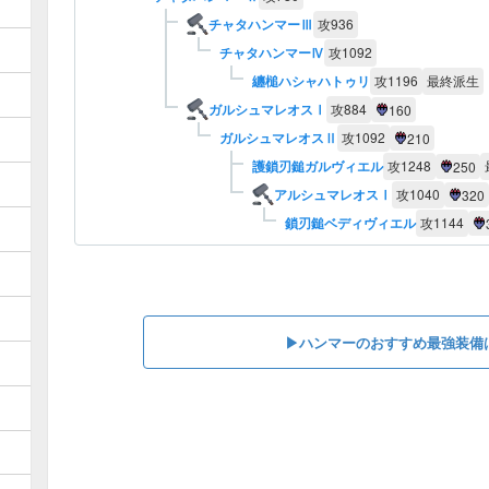
チャタハンマーⅢ
攻
936
チャタハンマーⅣ
攻
1092
纏槌ハシャハトゥリ
攻
1196
最終派生
ガルシュマレオスⅠ
攻
884
160
ガルシュマレオスⅡ
攻
1092
210
護鎖刃鎚ガルヴィエル
攻
1248
250
アルシュマレオスⅠ
攻
1040
320
鎖刃鎚ベディヴィエル
攻
1144
▶︎ハンマーのおすすめ最強装備