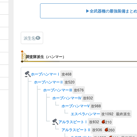
▶︎全武器種の最強装備まと
派生名
調査隊派生（ハンマー）
ホープハンマーⅠ
攻
468
ホープハンマーⅡ
攻
520
ホープハンマーⅢ
攻
676
ホープハンマーⅣ
攻
832
ホープハンマーV
攻
988
エスペラハンマー
攻
1092
最終派生
アルラスビートⅠ
攻
832
210
アルラスビートⅡ
攻
936
260