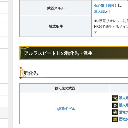
会心撃【属性】
Lv.1
武器スキル
達人芸
Lv.1
★5護竜リオレウス討
解放条件
HR20で発生するメ
ア
アルラスビートⅡの強化先・派生
強化先
強化先の武器
護火
護火
白炎砕ギビル
護竜
歴戦