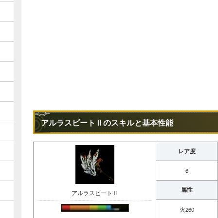
アルラスビートⅡのスキルと基本性能
レア度
6
属性
アルラスビートⅡ
火260