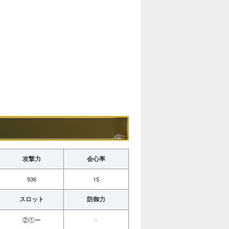
攻撃力
会心率
936
15
スロット
防御力
②①ー
-