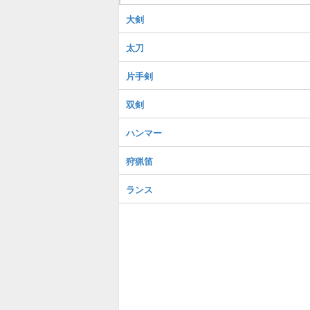
大剣
太刀
片手剣
双剣
ハンマー
狩猟笛
ランス