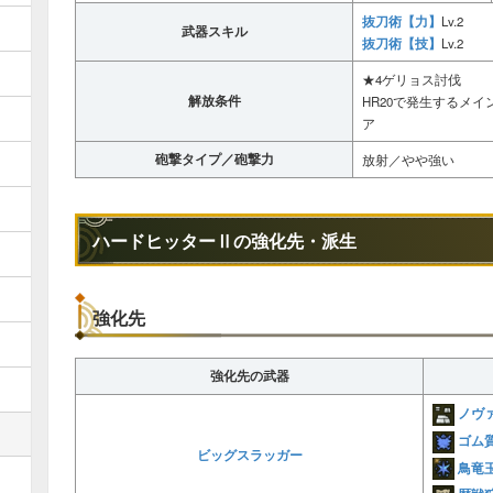
抜刀術【力】
Lv.2
武器スキル
抜刀術【技】
Lv.2
★4ゲリョス討伐
解放条件
HR20で発生するメ
ア
砲撃タイプ／砲撃力
放射／やや強い
ハードヒッターⅡの強化先・派生
強化先
強化先の武器
ノヴ
ゴム
ビッグスラッガー
鳥竜