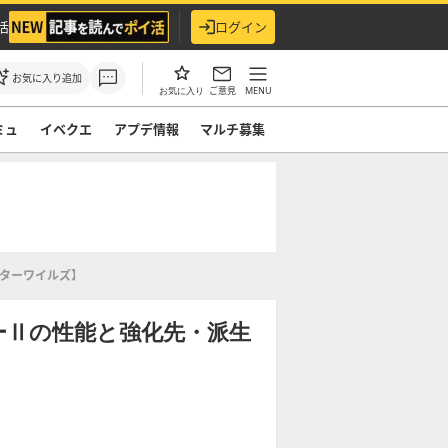
活
ログイン
お気に入り追加
ご意見
MENU
お気に入り
ミュ
イベクエ
アプデ情報
マルチ募集
ンターワイルズ】
ーⅡの性能と強化先・派生