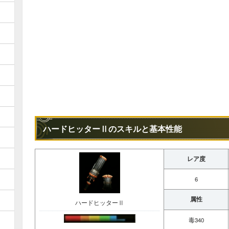
ハードヒッターⅡのスキルと基本性能
レア度
6
属性
ハードヒッターⅡ
毒340