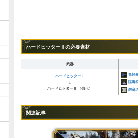
ハードヒッターⅡの必要素材
武器
毒怪
ハードヒッターⅠ
猛毒
↓
ハードヒッターⅡ
（強化）
鎧竜
関連記事