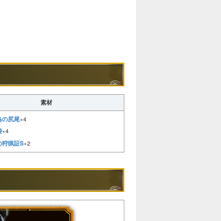
素材
鳥の尻尾
×4
袋
×4
の狩猟証S
×2