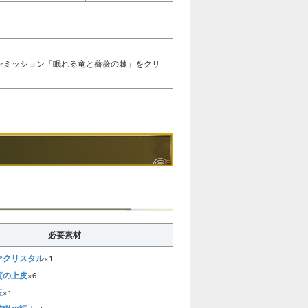
インミッション「眠れる竜と薔薇の棘」をクリ
必要素材
ァクリスタル
×1
質の上皮
×6
玉
×1