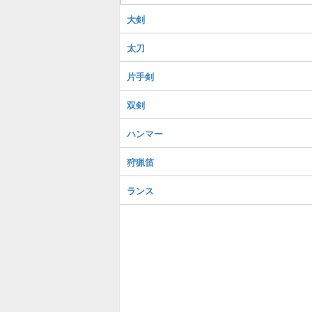
大剣
太刀
片手剣
双剣
ハンマー
狩猟笛
ランス