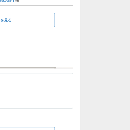
狩猟の証Ⅰ
×5
めを見る