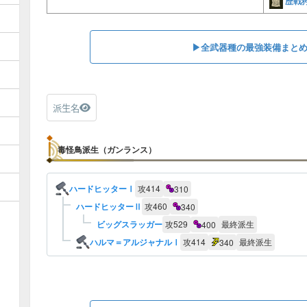
歴戦
▶︎全武器種の最強装備まと
派生名
毒怪鳥派生（ガンランス）
ハードヒッターⅠ
攻
414
310
ハードヒッターⅡ
攻
460
340
ビッグスラッガー
攻
529
最終派生
400
ハルマ＝アルジャナルⅠ
攻
414
最終派生
340