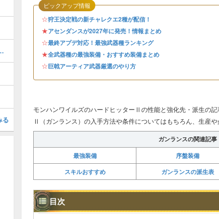
ピックアップ情報
☆
狩王決定戦の新チャレクエ2種が配信！
★
アセンダンスが2027年に発売！情報まとめ
☆
最終アプデ対応！最強武器種ランキング
器厳選のやり方とおすすめスキル
★
全武器種の最強装備・おすすめ装備まとめ
☆
巨戟アーティア武器厳選のやり方
モンハンワイルズのハードヒッターⅡの性能と強化先・派生の記
みる
Ⅱ（ガンランス）の入手方法や条件についてはもちろん、生産や
ガンランスの関連記事
最強装備
序盤装備
スキルおすすめ
ガンランスの派生表
目次