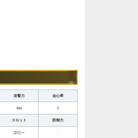
攻撃力
会心率
460
0
スロット
防御力
②①ー
-