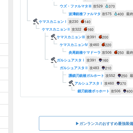
ウズ・ファルマタⅢ
攻
529
370
波濤銃槍ファルマタ
攻
575
最
400
ケマスカニョンⅠ
攻
230
140
ケマスカニョンⅡ
攻
322
160
ケマスカニョンⅢ
攻
391
200
ケマスカニョンⅣ
攻
460
220
炎尾銃槍ケマドーラ
攻
506
最
250
ガルシュアスタⅠ
攻
391
160
ガルシュアスタⅡ
攻
483
210
護鎖刃銃槍ガルホート
攻
552
250
アルシュアスタⅠ
攻
460
370
鎖刃銃槍ボゥホート
攻
506
400
▶︎ガンランスのおすすめ最強装