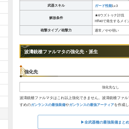
武器スキル
ガード性能
Lv.3
★6ウズトゥナ討伐
解放条件
HR40で発生するメ
砲撃タイプ／砲撃力
通常／やや弱い
波濤銃槍ファルマタの強化先・派生
強化先
強化先なし
波濤銃槍ファルマタはこれ以上強化できません。波濤銃槍ファル
すめの
や
を作成し
ガンランスの最強装備
ガンランスの最強アーティア
▶︎全武器種の最強装備まと