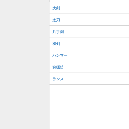
大剣
太刀
片手剣
双剣
ハンマー
狩猟笛
ランス