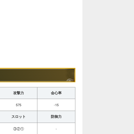
攻撃力
会心率
575
-15
スロット
防御力
③②①
-