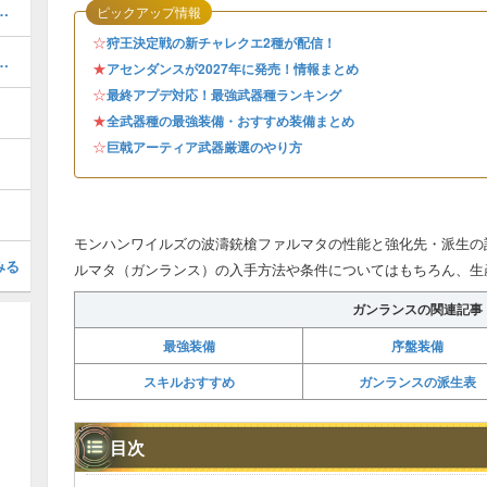
器厳選のやり方とおすすめスキル
ピックアップ情報
☆
狩王決定戦の新チャレクエ2種が配信！
備おすすめ・チャージアックス
★
アセンダンスが2027年に発売！情報まとめ
☆
最終アプデ対応！最強武器種ランキング
★
全武器種の最強装備・おすすめ装備まとめ
☆
巨戟アーティア武器厳選のやり方
モンハンワイルズの波濤銃槍ファルマタの性能と強化先・派生の
みる
ルマタ（ガンランス）の入手方法や条件についてはもちろん、生
ガンランスの関連記事
最強装備
序盤装備
スキルおすすめ
ガンランスの派生表
目次