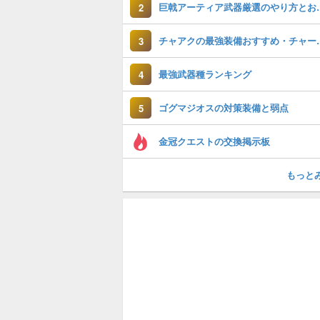
巨戟アーティア武
2
チャアクの最強装
3
最強武器種ランキング
4
ゴグマジオスの対策装備と弱点
5
金冠クエストの交換掲示板
もっと