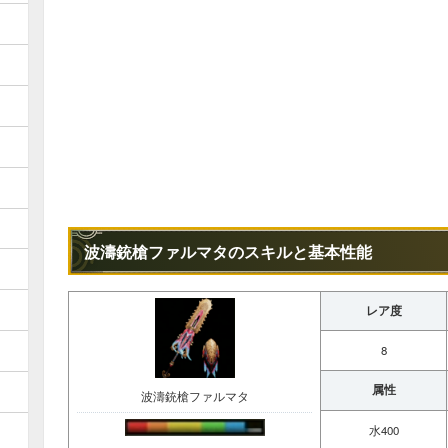
波濤銃槍ファルマタのスキルと基本性能
レア度
8
属性
波濤銃槍ファルマタ
水400