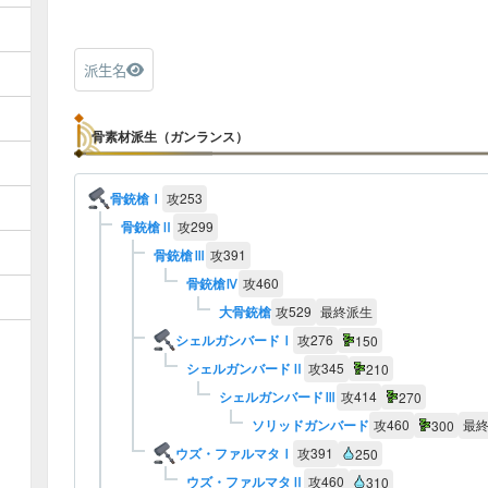
派生名
骨素材派生（ガンランス）
骨銃槍Ⅰ
攻
253
骨銃槍Ⅱ
攻
299
骨銃槍Ⅲ
攻
391
骨銃槍Ⅳ
攻
460
大骨銃槍
攻
529
最終派生
シェルガンバードⅠ
攻
276
150
シェルガンバードⅡ
攻
345
210
シェルガンバードⅢ
攻
414
270
ソリッドガンバード
攻
460
最
300
ウズ・ファルマタⅠ
攻
391
250
ウズ・ファルマタⅡ
攻
460
310