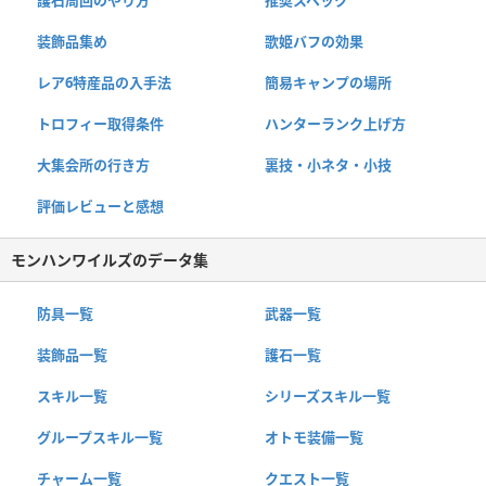
護石周回のやり方
推奨スペック
装飾品集め
歌姫バフの効果
レア6特産品の入手法
簡易キャンプの場所
トロフィー取得条件
ハンターランク上げ方
大集会所の行き方
裏技・小ネタ・小技
評価レビューと感想
モンハンワイルズのデータ集
防具一覧
武器一覧
装飾品一覧
護石一覧
スキル一覧
シリーズスキル一覧
グループスキル一覧
オトモ装備一覧
チャーム一覧
クエスト一覧