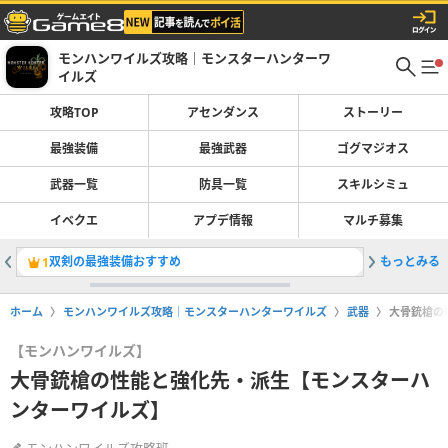
モンハンワイルズ攻略｜モンスターハンターワ
イルズ
攻略TOP
アセンダンス
ストーリー
最強装備
最強武器
ゴグマジオス
武器一覧
防具一覧
スキルシミュ
イベクエ
アプデ情報
マルチ募集
双剣の最強装備おすすめ
もっとみる
太刀の最
1
2
ホーム
モンハンワイルズ攻略｜モンスターハンターワイルズ
武器
大骨銃槍の
【モンハンワイルズ】
大骨銃槍の性能と強化先・派生【モンスターハ
ンターワイルズ】