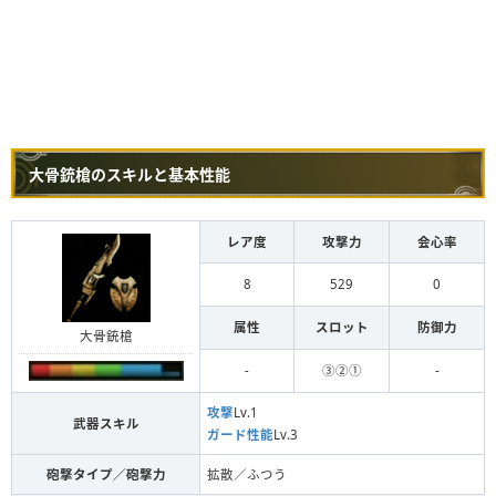
大骨銃槍のスキルと基本性能
レア度
攻撃力
会心率
8
529
0
属性
スロット
防御力
大骨銃槍
-
③②①
-
攻撃
Lv.1
武器スキル
ガード性能
Lv.3
砲撃タイプ／砲撃力
拡散／ふつう