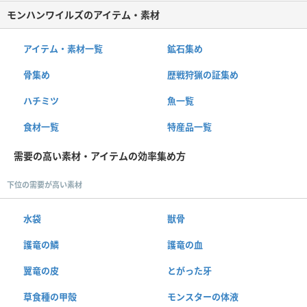
モンハンワイルズのアイテム・素材
アイテム・素材一覧
鉱石集め
骨集め
歴戦狩猟の証集め
ハチミツ
魚一覧
食材一覧
特産品一覧
需要の高い素材・アイテムの効率集め方
下位の需要が高い素材
水袋
獣骨
護竜の鱗
護竜の血
翼竜の皮
とがった牙
草食種の甲殻
モンスターの体液