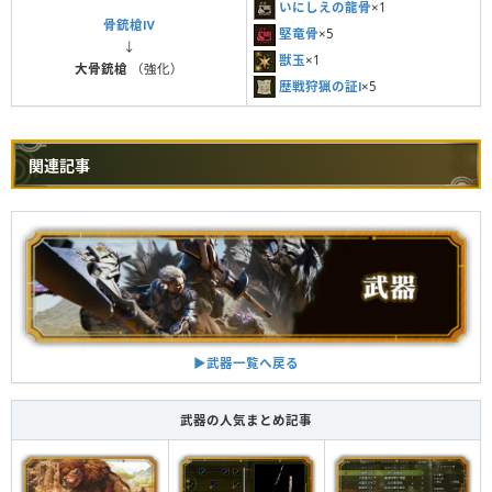
いにしえの龍骨
×1
骨銃槍Ⅳ
堅竜骨
×5
↓
獣玉
×1
大骨銃槍
（強化）
歴戦狩猟の証Ⅰ
×5
関連記事
▶︎武器一覧へ戻る
武器の人気まとめ記事