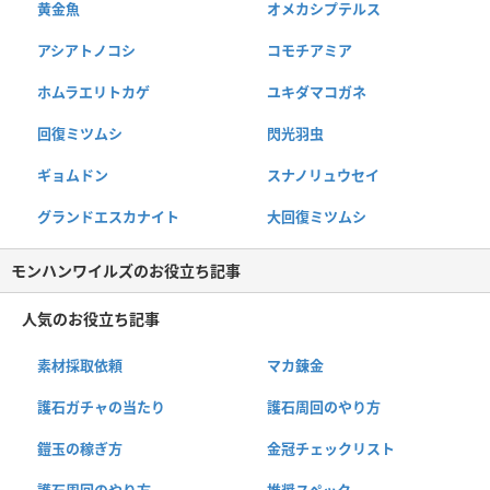
黄金魚
オメカシプテルス
アシアトノコシ
コモチアミア
ホムラエリトカゲ
ユキダマコガネ
回復ミツムシ
閃光羽虫
ギョムドン
スナノリュウセイ
グランドエスカナイト
大回復ミツムシ
モンハンワイルズのお役立ち記事
人気のお役立ち記事
素材採取依頼
マカ錬金
護石ガチャの当たり
護石周回のやり方
鎧玉の稼ぎ方
金冠チェックリスト