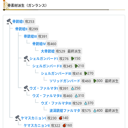
骨素材派生（ガンランス）
骨銃槍Ⅰ
攻
253
骨銃槍Ⅱ
攻
299
骨銃槍Ⅲ
攻
391
骨銃槍Ⅳ
攻
460
大骨銃槍
攻
529
最終派生
150
シェルガンバードⅠ
攻
276
210
シェルガンバードⅡ
攻
345
270
シェルガンバードⅢ
攻
414
300
ソリッドガンバード
攻
460
最終派生
250
ウズ・ファルマタⅠ
攻
391
310
ウズ・ファルマタⅡ
攻
460
370
ウズ・ファルマタⅢ
攻
529
400
波濤銃槍ファルマタ
攻
575
最終派生
140
ケマスカニョンⅠ
攻
230
160
ケマスカニョンⅡ
攻
322