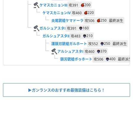
200
ケマスカニョンⅢ
攻
391
220
ケマスカニョンⅣ
攻
460
250
炎尾銃槍ケマドーラ
攻
506
最終派生
160
ガルシュアスタⅠ
攻
391
210
ガルシュアスタⅡ
攻
483
250
護鎖刃銃槍ガルホート
攻
552
最終派生
370
アルシュアスタⅠ
攻
460
400
鎖刃銃槍ボゥホート
攻
506
最終派生
▶︎ガンランスのおすすめ最強装備はこちら！