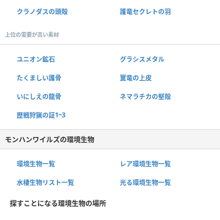
クラノダスの頭殻
護竜セクレトの羽
上位の需要が高い素材
ユニオン鉱石
グラシスメタル
たくましい護骨
翼竜の上皮
いにしえの龍骨
ネマラチカの堅殻
歴戦狩猟の証1~3
モンハンワイルズの環境生物
環境生物一覧
レア環境生物一覧
水棲生物リスト一覧
光る環境生物一覧
探すことになる環境生物の場所