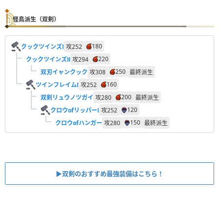
怪鳥派生（双剣）
180
クックツインズⅠ
攻
252
220
クックツインズⅡ
攻
294
250
双刃イャンクック
攻
308
最終派生
160
ツインフレイムⅠ
攻
252
200
双剣リュウノツガイ
攻
280
最終派生
120
クロウofリッパーⅠ
攻
252
150
クロウofハンガー
攻
280
最終派生
▶︎双剣のおすすめ最強装備はこちら！