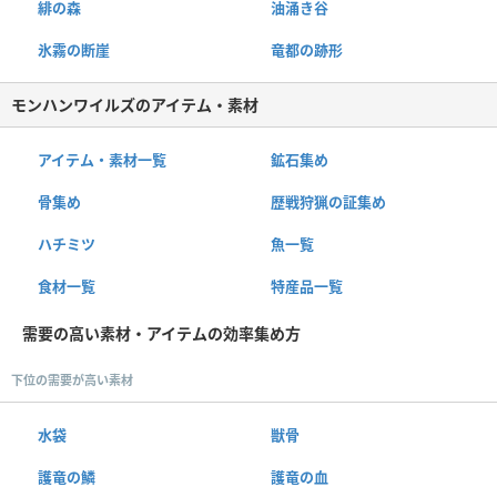
緋の森
油涌き谷
氷霧の断崖
竜都の跡形
モンハンワイルズのアイテム・素材
アイテム・素材一覧
鉱石集め
骨集め
歴戦狩猟の証集め
ハチミツ
魚一覧
食材一覧
特産品一覧
需要の高い素材・アイテムの効率集め方
下位の需要が高い素材
水袋
獣骨
護竜の鱗
護竜の血