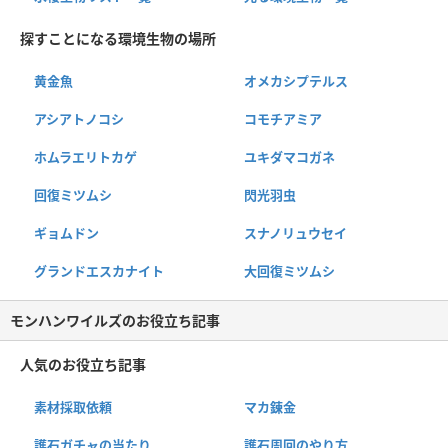
探すことになる環境生物の場所
黄金魚
オメカシプテルス
アシアトノコシ
コモチアミア
ホムラエリトカゲ
ユキダマコガネ
回復ミツムシ
閃光羽虫
ギョムドン
スナノリュウセイ
グランドエスカナイト
大回復ミツムシ
モンハンワイルズのお役立ち記事
人気のお役立ち記事
素材採取依頼
マカ錬金
護石ガチャの当たり
護石周回のやり方