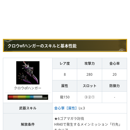
クロウofハンガーのスキルと基本性能
レア度
攻撃力
会心率
8
280
20
属性
スロット
防御力
クロウofハンガー
龍150
③②①
-
武器スキル
会心撃【属性】
Lv.3
★6ゴアマガラ討伐
解放条件
HR40で発生するメインミッション「行先」