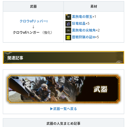
武器
素材
黒蝕竜の闇玉
×1
クロウofリッパーⅠ
狂竜結晶
×5
↓
黒蝕竜の尖触角
×2
クロウofハンガー
（強化）
歴戦狩猟の証Ⅲ
×5
関連記事
▶︎武器一覧へ戻る
武器の人気まとめ記事