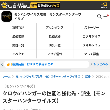
モンハンワイルズ攻略｜モンスターハンターワ
イルズ
攻略TOP
アセンダンス
ストーリー
最強装備
最強武器
ゴグマジオス
武器一覧
防具一覧
スキルシミュ
イベクエ
アプデ情報
マルチ募集
最強装備・おすすめ装備まとめ
もっとみる
最強武器
1
2
ホーム
モンハンワイルズ攻略｜モンスターハンターワイルズ
武器
クロウof
【モンハンワイルズ】
クロウofハンガーの性能と強化先・派生【モン
スターハンターワイルズ】