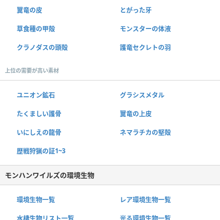
翼竜の皮
とがった牙
草食種の甲殻
モンスターの体液
クラノダスの頭殻
護竜セクレトの羽
上位の需要が高い素材
ユニオン鉱石
グラシスメタル
たくましい護骨
翼竜の上皮
いにしえの龍骨
ネマラチカの堅殻
歴戦狩猟の証1~3
モンハンワイルズの環境生物
環境生物一覧
レア環境生物一覧
水棲生物リスト一覧
光る環境生物一覧