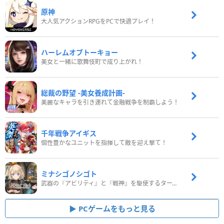
原神
大人気アクションRPGをPCで快適プレイ！
ハーレムオブトーキョー
美女と一緒に歌舞伎町で成り上がれ！
総裁の野望 -美女養成計画-
美麗なキャラを引き連れて金融戦争を制覇しよう！
千年戦争アイギス
個性豊かなユニットを指揮して敵を迎え撃て！
ミナシゴノシゴト
武器の『アビリティ』と『戦神』を駆使するターン制コマンドバトルRPG！
PCゲームをもっと見る