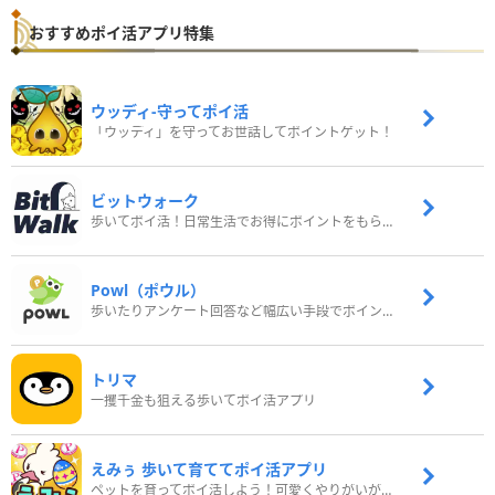
おすすめポイ活アプリ特集
ウッディ‐守ってポイ活
「ウッディ」を守ってお世話してポイントゲット！
ビットウォーク
歩いてポイ活！日常生活でお得にポイントをもらおう
Powl（ポウル）
歩いたりアンケート回答など幅広い手段でポイントをゲット
トリマ
一攫千金も狙える歩いてポイ活アプリ
えみぅ 歩いて育ててポイ活アプリ
ペットを育ってポイ活しよう！可愛くやりがいがある新感覚アプリ