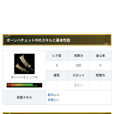
ボーンハチェットⅣのスキルと基本性能
レア度
攻撃力
会心率
6
280
0
属性
スロット
防御力
ボーンハチェットⅣ
-
②①ー
-
集中
Lv.3
武器スキル
攻撃
Lv.1