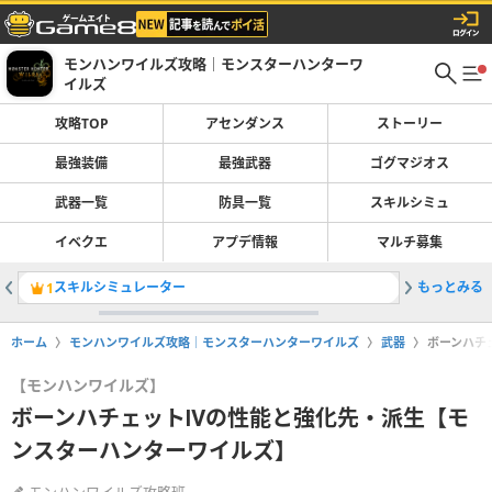
モンハンワイルズ攻略｜モンスターハンターワ
イルズ
攻略TOP
アセンダンス
ストーリー
最強装備
最強武器
ゴグマジオス
武器一覧
防具一覧
スキルシミュ
イベクエ
アプデ情報
マルチ募集
スキルシミュレーター
もっとみる
片手剣の
1
2
ホーム
モンハンワイルズ攻略｜モンスターハンターワイルズ
武器
ボーンハチ
【モンハンワイルズ】
ボーンハチェットⅣの性能と強化先・派生【モ
ンスターハンターワイルズ】