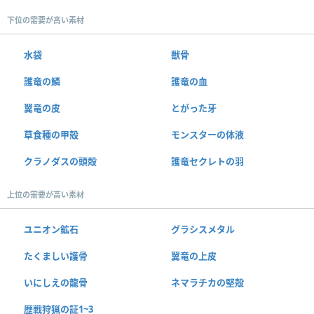
下位の需要が高い素材
水袋
獣骨
護竜の鱗
護竜の血
翼竜の皮
とがった牙
草食種の甲殻
モンスターの体液
クラノダスの頭殻
護竜セクレトの羽
上位の需要が高い素材
ユニオン鉱石
グラシスメタル
たくましい護骨
翼竜の上皮
いにしえの龍骨
ネマラチカの堅殻
歴戦狩猟の証1~3