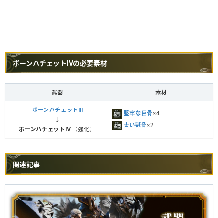
ボーンハチェットⅣの必要素材
武器
素材
ボーンハチェットⅢ
堅牢な巨骨
×4
↓
太い獣骨
×2
ボーンハチェットⅣ
（強化）
関連記事