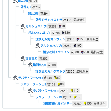
闢乱刃Ⅰ
攻
196
闢乱刃Ⅱ
攻
252
闢乱刃Ⅲ
攻
294
闢乱刃ザンバストラ
攻
336
最終派生
90
ガルシュハルプⅠ
攻
238
120
ガルシュハルプⅡ
攻
294
150
護鎖刃双剣ガルウェン
攻
336
最終派生
160
アルシュハルプⅠ
攻
280
200
鎖刃双剣イウェイン
攻
308
最終派生
護闢乱刃Ⅰ
攻
252
護闢乱刃Ⅱ
攻
308
護闢乱刃ガルグマトラ
攻
350
最終派生
60
ラバラ・フーシェⅠ
攻
140
80
ラバラ・フーシェⅡ
攻
168
110
ラバラ・フーシェⅢ
攻
210
130
ラバラ・フーシェⅣ
攻
252
150
刺花双鎌ハルパクティ
攻
280
最終派生