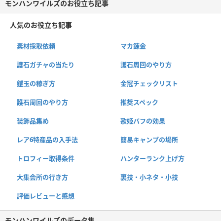
モンハンワイルズのお役立ち記事
人気のお役立ち記事
素材採取依頼
マカ錬金
護石ガチャの当たり
護石周回のやり方
鎧玉の稼ぎ方
金冠チェックリスト
護石周回のやり方
推奨スペック
装飾品集め
歌姫バフの効果
レア6特産品の入手法
簡易キャンプの場所
トロフィー取得条件
ハンターランク上げ方
大集会所の行き方
裏技・小ネタ・小技
評価レビューと感想
モンハンワイルズのデータ集