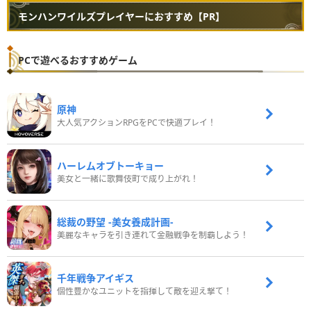
モンハンワイルズプレイヤーにおすすめ【PR】
PCで遊べるおすすめゲーム
原神
大人気アクションRPGをPCで快適プレイ！
ハーレムオブトーキョー
美女と一緒に歌舞伎町で成り上がれ！
総裁の野望 -美女養成計画-
美麗なキャラを引き連れて金融戦争を制覇しよう！
千年戦争アイギス
個性豊かなユニットを指揮して敵を迎え撃て！