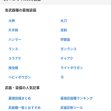
各武器種の最強装備
大剣
太刀
片手剣
双剣
ハンマー
狩猟笛
ランス
ガンランス
スラアク
チャアク
操虫棍
ライトボウガン
ヘビィボウガン
弓
武器・装備の人気記事
最強装備まとめ
最強武器種ランキング
武器種一覧とおすすめ
武器診断ツール