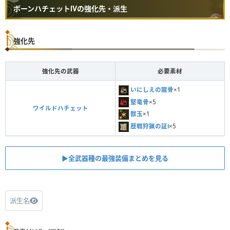
ボーンハチェットⅣの強化先・派生
強化先
強化先の武器
必要素材
いにしえの龍骨
×1
堅竜骨
×5
ワイルドハチェット
獣玉
×1
歴戦狩猟の証Ⅰ
×5
▶︎全武器種の最強装備まとめを見る
派生名