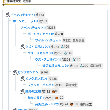
骨素材派生（双剣）
ボーンハチェットⅠ
攻
154
ボーンハチェットⅡ
攻
182
ボーンハチェットⅢ
攻
238
ボーンハチェットⅣ
攻
280
ワイルドハチェット
攻
322
最終派生
100
ウズ・ヌガルパツⅠ
攻
224
140
ウズ・ヌガルパツⅡ
攻
266
170
ウズ・ヌガルパツⅢ
攻
308
200
波濤双棍ヌガルパツ
攻
336
最終派生
ピンクボンボンⅠ
攻
168
ピンクボンボンⅡ
攻
238
ファンキーボンボン
攻
308
最終派生
90
赫炎の双刃Ⅰ
攻
182
120
赫炎の双刃Ⅱ
攻
252
150
赫炎双刃パンタカ
攻
294
最終派生